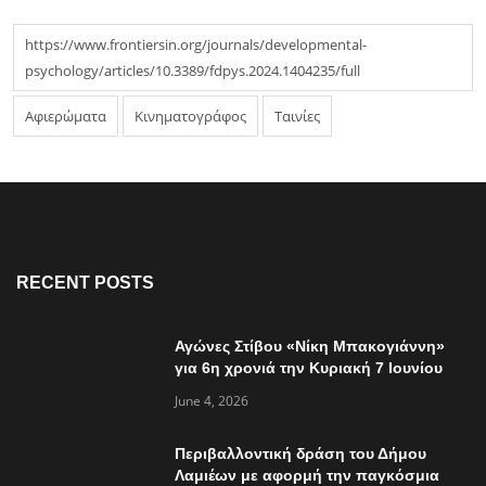
https://www.frontiersin.org/journals/developmental-
psychology/articles/10.3389/fdpys.2024.1404235/full
Αφιερώματα
Κινηματογράφος
Ταινίες
RECENT POSTS
Αγώνες Στίβου «Νίκη Μπακογιάννη»
για 6η χρονιά την Κυριακή 7 Ιουνίου
June 4, 2026
Περιβαλλοντική δράση του Δήμου
Λαμιέων με αφορμή την παγκόσμια