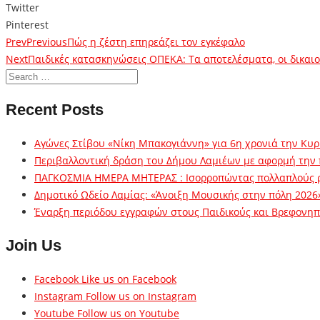
Twitter
Pinterest
Prev
Previous
Πώς η ζέστη επηρεάζει τον εγκέφαλο
Next
Παιδικές κατασκηνώσεις ΟΠΕΚΑ: Τα αποτελέσματα, οι δικαιο
Recent Posts
Αγώνες Στίβου «Νίκη Μπακογιάννη» για 6η χρονιά την Κυρ
Περιβαλλοντική δράση του Δήμου Λαμιέων με αφορμή την
ΠΑΓΚΟΣΜΙΑ ΗΜΕΡΑ ΜΗΤΕΡΑΣ : Ισορροπώντας πολλαπλούς 
Δημοτικό Ωδείο Λαμίας: «Άνοιξη Μουσικής στην πόλη 2026
Έναρξη περιόδου εγγραφών στους Παιδικούς και Βρεφονηπι
Join Us
Facebook
Like us on Facebook
Instagram
Follow us on Instagram
Youtube
Follow us on Youtube