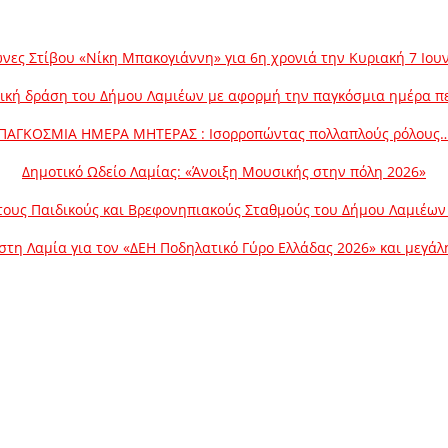
νες Στίβου «Νίκη Μπακογιάννη» για 6η χρονιά την Κυριακή 7 Ιου
ική δράση του Δήμου Λαμιέων με αφορμή την παγκόσμια ημέρα π
ΠΑΓΚΟΣΜΙΑ ΗΜΕΡΑ ΜΗΤΕΡΑΣ : Ισορροπώντας πολλαπλούς ρόλους
Δημοτικό Ωδείο Λαμίας: «Άνοιξη Μουσικής στην πόλη 2026»
ους Παιδικούς και Βρεφονηπιακούς Σταθμούς του Δήμου Λαμιέων γ
στη Λαμία για τον «ΔΕΗ Ποδηλατικό Γύρο Ελλάδας 2026» και μεγά