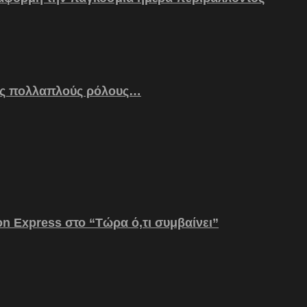
ς πολλαπλούς ρόλους…
on Express στο “Τώρα ό,τι συμβαίνει”