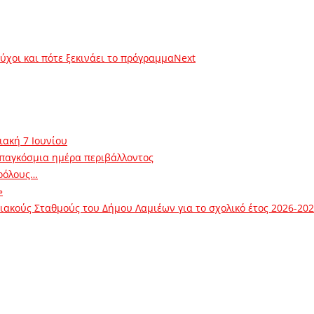
ύχοι και πότε ξεκινάει το πρόγραμμα
Next
ιακή 7 Ιουνίου
 παγκόσμια ημέρα περιβάλλοντος
ρόλους…
»
ακούς Σταθμούς του Δήμου Λαμιέων για το σχολικό έτος 2026-20