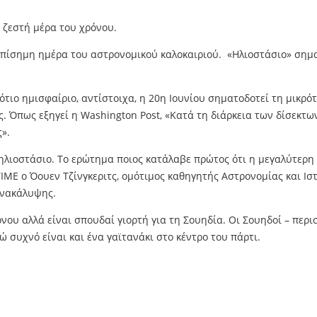
ο ζεστή μέρα του χρόνου.
επίσημη ημέρα του αστρονομικού καλοκαιριού. «Ηλιοστάσιο» σημαί
νότιο ημισφαίριο, αντίστοιχα, η 20η Ιουνίου σηματοδοτεί τη μικρ
τος. Όπως εξηγεί η Washington Post, «Κατά τη διάρκεια των δίσεκτ
».
 ηλιοστάσιο. Το ερώτημα ποιος κατάλαβε πρώτος ότι η μεγαλύτερη
IME ο Όουεν Τζίνγκεριτς, ομότιμος καθηγητής Αστρονομίας και Ισ
ανακάλυψης.
ρόνου αλλά είναι σπουδαί γιορτή για τη Σουηδία. Οι Σουηδοί – πε
 συχνό είναι και ένα γαϊτανάκι στο κέντρο του πάρτι.