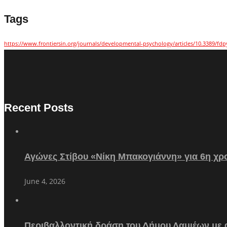
Tags
https://www.frontiersin.org/journals/developmental-psychology/articles/10.3389/fdp
Recent Posts
Αγώνες Στίβου «Νίκη Μπακογιάννη» για 6η χρο
June 4, 2026
Περιβαλλοντική δράση του Δήμου Λαμιέων με