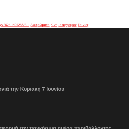
ys.2024.1404235/full
Αφιερώματα
Κινηματογράφος
Ταινίες
νιά την Κυριακή 7 Ιουνίου
 αφορμή την παγκόσμια ημέρα περιβάλλοντος