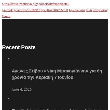
https://www.frontiersin.org/journals/developmental-
psychology/articles/10.3389/fdpys.2024.1404235/full
Αφιερώματα
Κινηματογράφος
Ταινίες
Recent Posts
Αγώνες Στίβου «Νίκη Μπακογιάννη» για 6η
χρονιά την Κυριακή 7 Ιουνίου
June 4, 2026