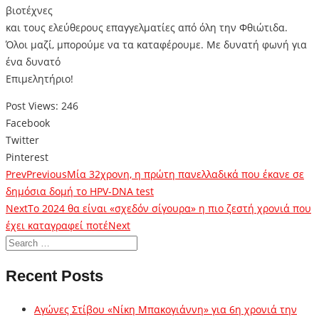
βιοτέχνες
και τους ελεύθερους επαγγελματίες από όλη την Φθιώτιδα.
Όλοι μαζί, μπορούμε να τα καταφέρουμε. Με δυνατή φωνή για
ένα δυνατό
Επιμελητήριο!
Post Views:
246
Facebook
Twitter
Pinterest
Prev
Previous
Μία 32χρονη, η πρώτη πανελλαδικά που έκανε σε
δημόσια δομή το HPV-DNA test
Next
Το 2024 θα είναι «σχεδόν σίγουρα» η πιο ζεστή χρονιά που
έχει καταγραφεί ποτέ
Next
Recent Posts
Αγώνες Στίβου «Νίκη Μπακογιάννη» για 6η χρονιά την