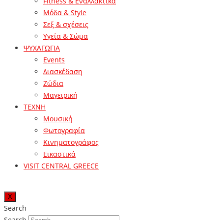
Fitness & Εναλλακτικά
Μόδα & Style
Σεξ & σχέσεις
Υγεία & Σώμα
ΨΥΧΑΓΩΓΙΑ
Events
Διασκέδαση
Ζώδια
Μαγειρική
ΤΕΧΝΗ
Μουσική
Φωτογραφία
Κινηματογράφος
Εικαστικά
VISIT CENTRAL GREECE
X
Search
Search