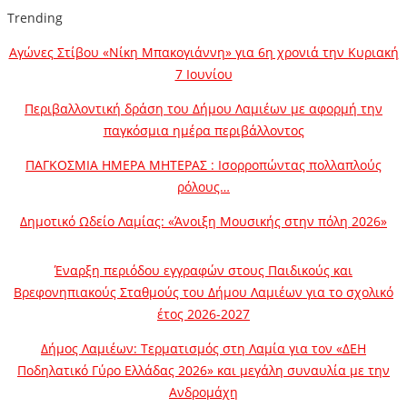
Trending
Αγώνες Στίβου «Νίκη Μπακογιάννη» για 6η χρονιά την Κυριακή
7 Ιουνίου
Περιβαλλοντική δράση του Δήμου Λαμιέων με αφορμή την
παγκόσμια ημέρα περιβάλλοντος
ΠΑΓΚΟΣΜΙΑ ΗΜΕΡΑ ΜΗΤΕΡΑΣ : Ισορροπώντας πολλαπλούς
ρόλους…
Δημοτικό Ωδείο Λαμίας: «Άνοιξη Μουσικής στην πόλη 2026»
Έναρξη περιόδου εγγραφών στους Παιδικούς και
Βρεφονηπιακούς Σταθμούς του Δήμου Λαμιέων για το σχολικό
έτος 2026-2027
Δήμος Λαμιέων: Τερματισμός στη Λαμία για τον «ΔΕΗ
Ποδηλατικό Γύρο Ελλάδας 2026» και μεγάλη συναυλία με την
Ανδρομάχη