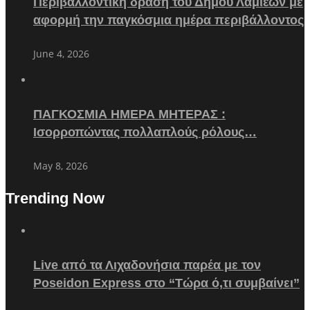
Περιβαλλοντική δράση του Δήμου Λαμιέων με
αφορμή την παγκόσμια ημέρα περιβάλλοντος
June 4, 2026
ΠΑΓΚΟΣΜΙΑ ΗΜΕΡΑ ΜΗΤΕΡΑΣ :
Ισορροπώντας πολλαπλούς ρόλους…
May 8, 2026
Trending Now
Live από τα Λιχαδονήσια παρέα με τον
Poseidon Express στο “Τώρα ό,τι συμβαίνει”