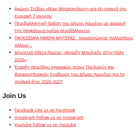
Αγώνες Στίβου «Νίκη Μπακογιάννη» για 6η χρονιά την
Κυριακή 7 Ιουνίου
Περιβαλλοντική δράση του Δήμου Λαμιέων με αφορμή
την παγκόσμια ημέρα περιβάλλοντος
ΠΑΓΚΟΣΜΙΑ ΗΜΕΡΑ ΜΗΤΕΡΑΣ : Ισορροπώντας πολλαπλούς
ρόλους…
Δημοτικό Ωδείο Λαμίας: «Άνοιξη Μουσικής στην πόλη
2026»
Έναρξη περιόδου εγγραφών στους Παιδικούς και
Βρεφονηπιακούς Σταθμούς του Δήμου Λαμιέων για το
σχολικό έτος 2026-2027
Join Us
Facebook
Like us on Facebook
Instagram
Follow us on Instagram
Youtube
Follow us on Youtube