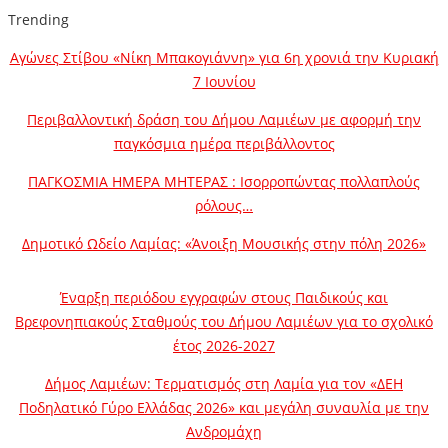
Trending
Αγώνες Στίβου «Νίκη Μπακογιάννη» για 6η χρονιά την Κυριακή
7 Ιουνίου
Περιβαλλοντική δράση του Δήμου Λαμιέων με αφορμή την
παγκόσμια ημέρα περιβάλλοντος
ΠΑΓΚΟΣΜΙΑ ΗΜΕΡΑ ΜΗΤΕΡΑΣ : Ισορροπώντας πολλαπλούς
ρόλους…
Δημοτικό Ωδείο Λαμίας: «Άνοιξη Μουσικής στην πόλη 2026»
Έναρξη περιόδου εγγραφών στους Παιδικούς και
Βρεφονηπιακούς Σταθμούς του Δήμου Λαμιέων για το σχολικό
έτος 2026-2027
Δήμος Λαμιέων: Τερματισμός στη Λαμία για τον «ΔΕΗ
Ποδηλατικό Γύρο Ελλάδας 2026» και μεγάλη συναυλία με την
Ανδρομάχη