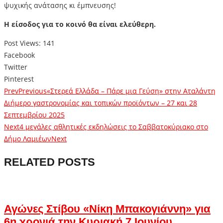
ψυχικής ανάτασης κι έμπνευσης!
Η είσοδος για το κοινό θα είναι ελεύθερη.
Post Views:
141
Facebook
Twitter
Pinterest
Prev
Previous
«Στερεά Ελλάδα – Πάρε μια Γεύση» στην Αταλάντη
Διήμερο γαστρονομίας και τοπικών προϊόντων – 27 και 28
Σεπτεμβρίου 2025
Next
4 μεγάλες αθλητικές εκδηλώσεις το Σαββατοκύριακο στο
Δήμο Λαμιέων
Next
RELATED POSTS
Αγώνες Στίβου «Νίκη Μπακογιάννη» για
6η χρονιά την Κυριακή 7 Ιουνίου