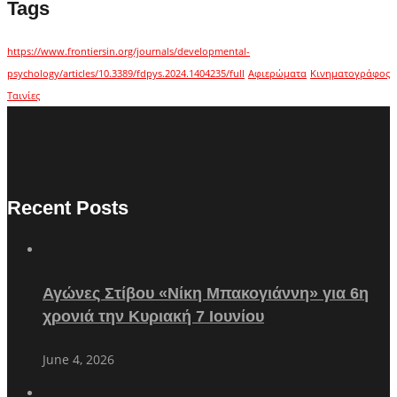
Tags
https://www.frontiersin.org/journals/developmental-
psychology/articles/10.3389/fdpys.2024.1404235/full
Αφιερώματα
Κινηματογράφος
Ταινίες
Recent Posts
Αγώνες Στίβου «Νίκη Μπακογιάννη» για 6η
χρονιά την Κυριακή 7 Ιουνίου
June 4, 2026