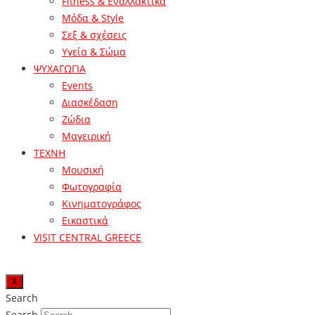
Fitness & Εναλλακτικά
Μόδα & Style
Σεξ & σχέσεις
Υγεία & Σώμα
ΨΥΧΑΓΩΓΙΑ
Events
Διασκέδαση
Ζώδια
Μαγειρική
ΤΕΧΝΗ
Μουσική
Φωτογραφία
Κινηματογράφος
Εικαστικά
VISIT CENTRAL GREECE
X
Search
Search