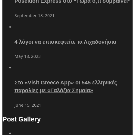
Poseidon Express στο “Τώρα ό,τι συμβαίνει”
September 18, 2021
4 λόγοι να επισκεφτείτε τα Λιχαδονήσια
May 18, 2023
Στο «Visit Greece App» οι 545 ελληνικές
παραλίες με «Γαλάζια Σημαία»
June 15, 2021
Post Gallery