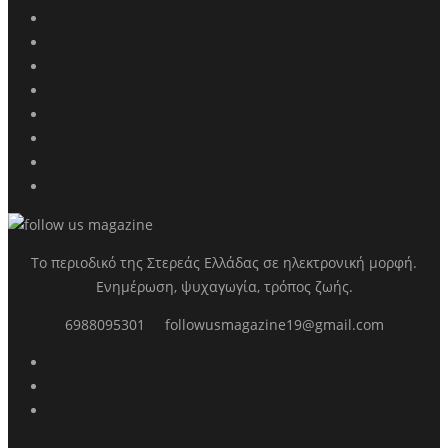
Το περιοδικό της Στερεάς Ελλάδας σε ηλεκτρονική μορφή.
Ενημέρωση, ψυχαγωγία, τρόπος ζωής.
6988095301
followusmagazine19@gmail.com