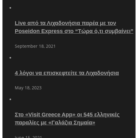
Live από τα Λιχαδονήσια παρέα με τον
Poseidon Express στο “Τώρα ό,τι συμβαίνει”
September 18, 2021
4 λόγοι να επισκεφτείτε τα Λιχαδονήσια
May 18, 2023
Στο «Visit Greece App» οι 545 ελληνικές
παραλίες με «Γαλάζια Σημαία»
June 15, 2021