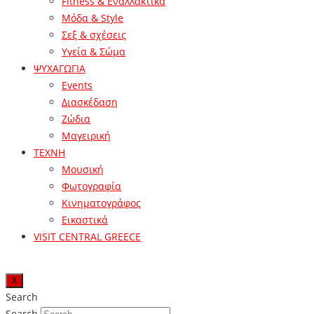
Fitness & Εναλλακτικά
Μόδα & Style
Σεξ & σχέσεις
Υγεία & Σώμα
ΨΥΧΑΓΩΓΙΑ
Events
Διασκέδαση
Ζώδια
Μαγειρική
ΤΕΧΝΗ
Μουσική
Φωτογραφία
Κινηματογράφος
Εικαστικά
VISIT CENTRAL GREECE
X
Search
Search