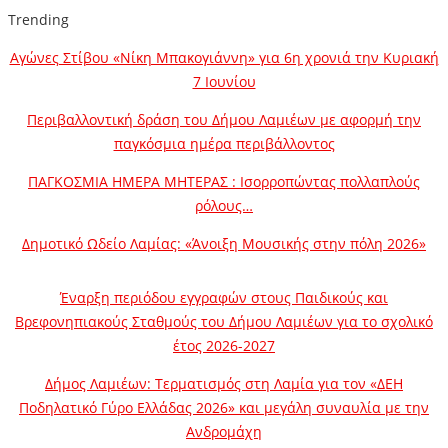
Trending
Αγώνες Στίβου «Νίκη Μπακογιάννη» για 6η χρονιά την Κυριακή
7 Ιουνίου
Περιβαλλοντική δράση του Δήμου Λαμιέων με αφορμή την
παγκόσμια ημέρα περιβάλλοντος
ΠΑΓΚΟΣΜΙΑ ΗΜΕΡΑ ΜΗΤΕΡΑΣ : Ισορροπώντας πολλαπλούς
ρόλους…
Δημοτικό Ωδείο Λαμίας: «Άνοιξη Μουσικής στην πόλη 2026»
Έναρξη περιόδου εγγραφών στους Παιδικούς και
Βρεφονηπιακούς Σταθμούς του Δήμου Λαμιέων για το σχολικό
έτος 2026-2027
Δήμος Λαμιέων: Τερματισμός στη Λαμία για τον «ΔΕΗ
Ποδηλατικό Γύρο Ελλάδας 2026» και μεγάλη συναυλία με την
Ανδρομάχη