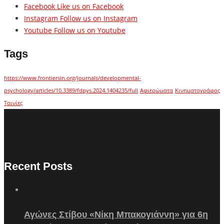
Facebook
Like us on Facebook
Instagram
Follow us on Instagram
Youtube
Follow us on Youtube
Tags
https://www.frontiersin.org/journals/developmental-
psychology/articles/10.3389/fdpys.2024.1404235/full
Αφιερώματα
Κινηματογράφος
Ταινίες
Recent Posts
Αγώνες Στίβου «Νίκη Μπακογιάννη» για 6η