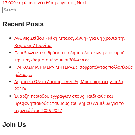
17.000 ευρώ ανά νέα θέση εργασίας.
Next
Recent Posts
Αγώνες Στίβου «Νίκη Μπακογιάννη» για 6η χρονιά την
Κυριακή 7 Ιουνίου
Περιβαλλοντική δράση του Δήμου Λαμιέων με αφορμή
την παγκόσμια ημέρα περιβάλλοντος
ΠΑΓΚΟΣΜΙΑ ΗΜΕΡΑ ΜΗΤΕΡΑΣ : Ισορροπώντας πολλαπλούς
ρόλους…
Δημοτικό Ωδείο Λαμίας: «Άνοιξη Μουσικής στην πόλη
2026»
Έναρξη περιόδου εγγραφών στους Παιδικούς και
Βρεφονηπιακούς Σταθμούς του Δήμου Λαμιέων για το
σχολικό έτος 2026-2027
Join Us