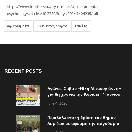
https://www.frontiersin.org/journals/developmental-
psychology/articles/10.3389/fdpys.2024.1404235/full
Αφιερώματα
Κινηματογράφος
Ταινίες
RECENT POSTS
Αγώνες Στίβου «Νίκη Μπακογιάννη»
για 6η χρονιά την Κυριακή 7 Ιουνίου
June 4, 2026
Περιβαλλοντική δράση του Δήμου
Λαμιέων με αφορμή την παγκόσμια
ημέρα περιβάλλοντος