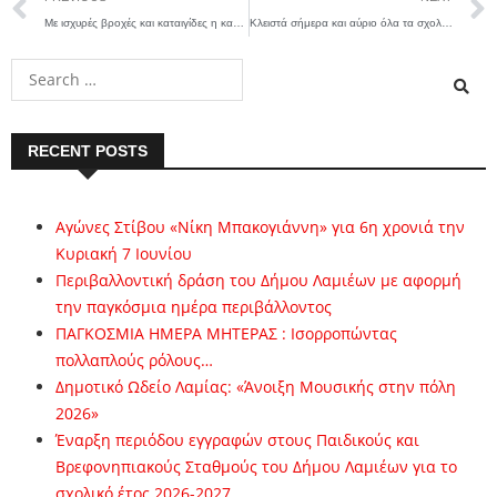
Με ισχυρές βροχές και καταιγίδες η κακοκαιρία Elias εξακολουθεί να επηρεάζει περιοχές της χώρας
Κλειστά σήμερα και αύριο όλα τα σχολεία στο Δήμο Λαμιέων λόγω επικίνδυνων καιρικών φαινομένων
RECENT POSTS
Αγώνες Στίβου «Νίκη Μπακογιάννη» για 6η χρονιά την
Κυριακή 7 Ιουνίου
Περιβαλλοντική δράση του Δήμου Λαμιέων με αφορμή
την παγκόσμια ημέρα περιβάλλοντος
ΠΑΓΚΟΣΜΙΑ ΗΜΕΡΑ ΜΗΤΕΡΑΣ : Ισορροπώντας
πολλαπλούς ρόλους…
Δημοτικό Ωδείο Λαμίας: «Άνοιξη Μουσικής στην πόλη
2026»
Έναρξη περιόδου εγγραφών στους Παιδικούς και
Βρεφονηπιακούς Σταθμούς του Δήμου Λαμιέων για το
σχολικό έτος 2026-2027