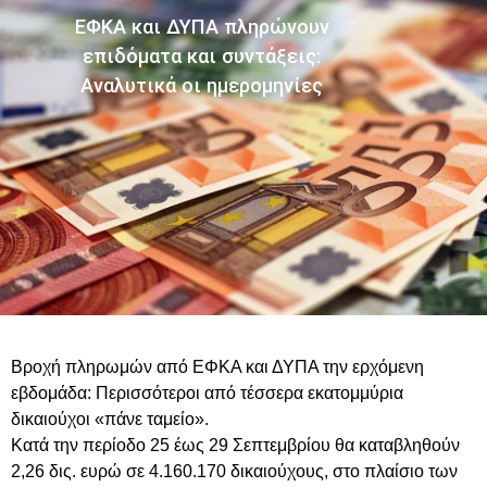
ΕΦΚΑ και ΔΥΠΑ πληρώνουν
επιδόματα και συντάξεις:
Αναλυτικά οι ημερομηνίες
Βροχή πληρωμών από ΕΦΚΑ και ΔΥΠΑ την ερχόμενη
εβδομάδα: Περισσότεροι από τέσσερα εκατομμύρια
δικαιούχοι «πάνε ταμείο».
Κατά την περίοδο 25 έως 29 Σεπτεμβρίου θα καταβληθούν
2,26 δις. ευρώ σε 4.160.170 δικαιούχους, στο πλαίσιο των