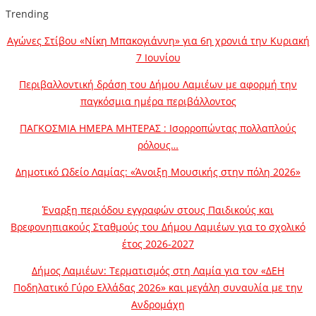
Trending
Αγώνες Στίβου «Νίκη Μπακογιάννη» για 6η χρονιά την Κυριακή
7 Ιουνίου
Περιβαλλοντική δράση του Δήμου Λαμιέων με αφορμή την
παγκόσμια ημέρα περιβάλλοντος
ΠΑΓΚΟΣΜΙΑ ΗΜΕΡΑ ΜΗΤΕΡΑΣ : Ισορροπώντας πολλαπλούς
ρόλους…
Δημοτικό Ωδείο Λαμίας: «Άνοιξη Μουσικής στην πόλη 2026»
Έναρξη περιόδου εγγραφών στους Παιδικούς και
Βρεφονηπιακούς Σταθμούς του Δήμου Λαμιέων για το σχολικό
έτος 2026-2027
Δήμος Λαμιέων: Τερματισμός στη Λαμία για τον «ΔΕΗ
Ποδηλατικό Γύρο Ελλάδας 2026» και μεγάλη συναυλία με την
Ανδρομάχη