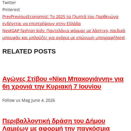
Twitter
Pinterest
Prev
Previous
Economist: Το 2025 τα Γλυπτά του Παρθενώνα
ενδέχεται να επιστρέψουν στην Ελλάδα
Next
GAP fashion kids: Παντελόνια φόρμας με λάστιχο, παιδικά
μπουφάν και μπλούζες για αγόρια με επώνυμη υπογραφή
Next
RELATED POSTS
Αγώνες Στίβου «Νίκη Μπακογιάννη» για
6η χρονιά την Κυριακή 7 Ιουνίου
Follow us Mag
June 4, 2026
Περιβαλλοντική δράση του Δήμου
Λαμιέων με αφορμή την παγκόσμια