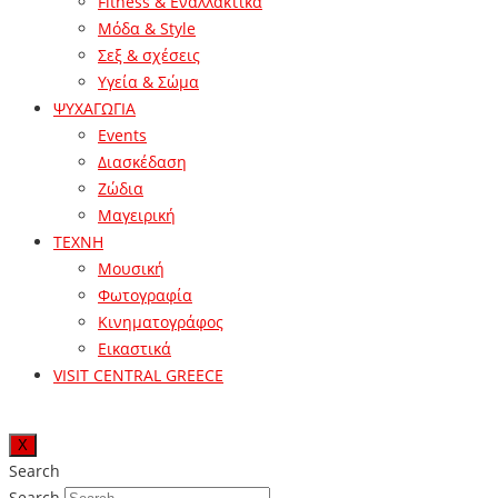
Fitness & Εναλλακτικά
Μόδα & Style
Σεξ & σχέσεις
Υγεία & Σώμα
ΨΥΧΑΓΩΓΙΑ
Events
Διασκέδαση
Ζώδια
Μαγειρική
ΤΕΧΝΗ
Μουσική
Φωτογραφία
Κινηματογράφος
Εικαστικά
VISIT CENTRAL GREECE
X
Search
Search