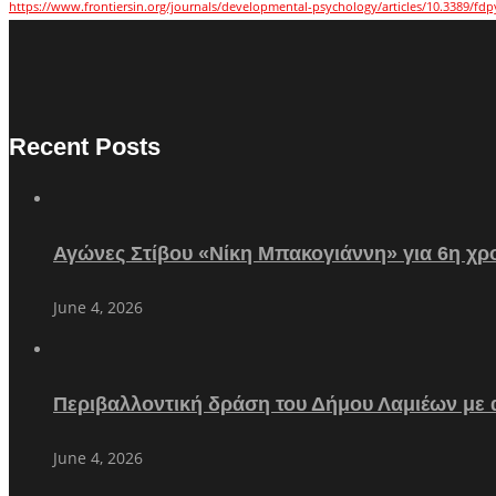
https://www.frontiersin.org/journals/developmental-psychology/articles/10.3389/fdp
Recent Posts
Αγώνες Στίβου «Νίκη Μπακογιάννη» για 6η χρο
June 4, 2026
Περιβαλλοντική δράση του Δήμου Λαμιέων με
June 4, 2026