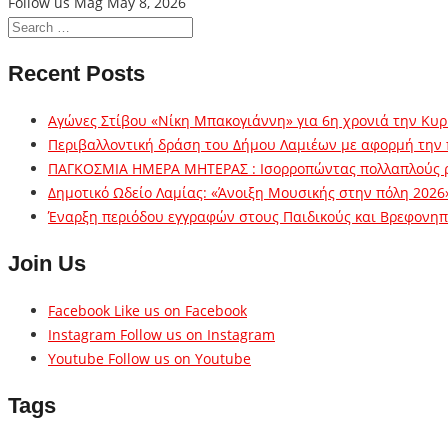
Follow us Mag
May 8, 2026
Recent Posts
Αγώνες Στίβου «Νίκη Μπακογιάννη» για 6η χρονιά την Κυρ
Περιβαλλοντική δράση του Δήμου Λαμιέων με αφορμή την
ΠΑΓΚΟΣΜΙΑ ΗΜΕΡΑ ΜΗΤΕΡΑΣ : Ισορροπώντας πολλαπλούς 
Δημοτικό Ωδείο Λαμίας: «Άνοιξη Μουσικής στην πόλη 2026
Έναρξη περιόδου εγγραφών στους Παιδικούς και Βρεφονηπι
Join Us
Facebook
Like us on Facebook
Instagram
Follow us on Instagram
Youtube
Follow us on Youtube
Tags