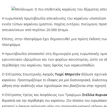
Η ευρωπαϊκή πρωτοβουλία απεικόνισης του καρκίνου υλοποίησε 
εννέα τύπων καρκίνου (μαστού, παχέος εντέρου, πνεύμονα, προσ
απεικονίσεων από περίπου 20.000 άτομα.
Επίσης, στην πλατφόρμα έχει δημοσιευθεί μια πρώτη έκδοση των
πλατφόρμα.
Η πρωτοβουλία αποσκοπεί στη δημιουργία μιας ευρωπαϊκής ομο
ερευνητικών ιδρυμάτων και των φορέων καινοτομίας, ώστε να αξ
περίθαλψη του καρκίνου, προς όφελος των καρκινοπαθών.
Ο Επίτροπος Εσωτερικής Αγοράς
Τιερί Μπρετόν
δήλωσε σχετικά:
καρκίνου. Προετοιμάζουμε το έδαφος για μια διασυνοριακή, διαλειτου
ώθηση στην ανάπτυξη νέων τεχνολογιών που βασίζονται στην τεχνητή
Η Επίτροπος Υγείας και Ασφάλειας των Τροφίμων
Στέλλα Κυρια
θεραπεία και την περίθαλψη του καρκίνου. Στο πλαίσιο του ευρωπαϊκ
καταστεί η έγκαιρη ανίχνευση μέσω του προσυμπτωματικού ελέγχου πιο