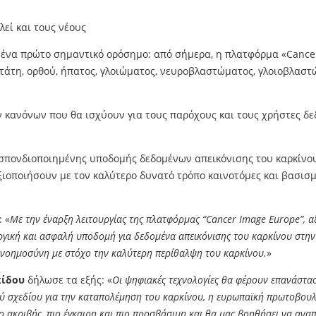
ένα πρώτο σημαντικό ορόσημο: από σήμερα, η πλατφόρμα «Cancer
τάτη, ορθού, ήπατος, γλοιώματος, νευροβλαστώματος, γλοιοβλαστ
 κανόνων που θα ισχύουν για τους παρόχους και τους χρήστες δεδο
σπονδιοποιημένης υποδομής δεδομένων απεικόνισης του καρκίνου
ιοποιήσουν με τον καλύτερο δυνατό τρόπο καινοτόμες και βασισμέ
 «
Με την έναρξη λειτουργίας της πλατφόρμας “Cancer Image Europe”, 
ργική και ασφαλή υποδομή για δεδομένα απεικόνισης του καρκίνου στην 
 νοημοσύνη με στόχο την καλύτερη περίθαλψη του καρκίνου.
»
κίδου
δήλωσε τα εξής: «
Οι ψηφιακές τεχνολογίες θα φέρουν επανάστασ
ού σχεδίου για την καταπολέμηση του καρκίνου, η ευρωπαϊκή πρωτοβουλ
 ακριβής, πιο έγκαιρη και πιο προσβάσιμη και θα μας βοηθήσει να αναπ