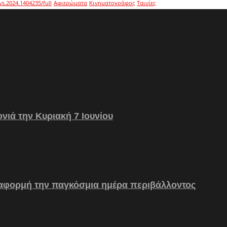
ys.2024.1404235/full
Αφιερώματα
Κινηματογράφος
Ταινίες
νιά την Κυριακή 7 Ιουνίου
 αφορμή την παγκόσμια ημέρα περιβάλλοντος