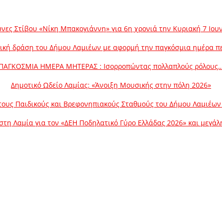
νες Στίβου «Νίκη Μπακογιάννη» για 6η χρονιά την Κυριακή 7 Ιου
ική δράση του Δήμου Λαμιέων με αφορμή την παγκόσμια ημέρα π
ΠΑΓΚΟΣΜΙΑ ΗΜΕΡΑ ΜΗΤΕΡΑΣ : Ισορροπώντας πολλαπλούς ρόλους
Δημοτικό Ωδείο Λαμίας: «Άνοιξη Μουσικής στην πόλη 2026»
ους Παιδικούς και Βρεφονηπιακούς Σταθμούς του Δήμου Λαμιέων γ
στη Λαμία για τον «ΔΕΗ Ποδηλατικό Γύρο Ελλάδας 2026» και μεγά