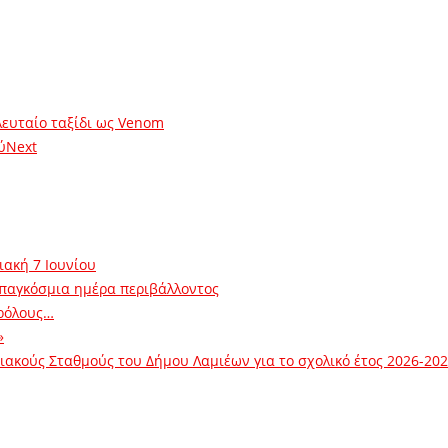
λευταίο ταξίδι ως Venom
ύ
Next
ιακή 7 Ιουνίου
 παγκόσμια ημέρα περιβάλλοντος
ρόλους…
»
ακούς Σταθμούς του Δήμου Λαμιέων για το σχολικό έτος 2026-20