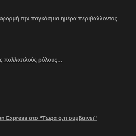
 αφορμή την παγκόσμια ημέρα περιβάλλοντος
ς πολλαπλούς ρόλους…
on Express στο “Τώρα ό,τι συμβαίνει”