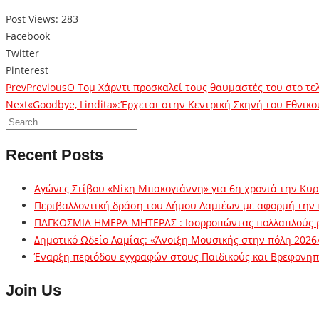
Post Views:
283
Facebook
Twitter
Pinterest
Prev
Previous
Ο Τομ Χάρντι προσκαλεί τους θαυμαστές του στο τε
Next
«Goodbye, Lindita»:’Eρχεται στην Κεντρική Σκηνή του Εθνικο
Recent Posts
Αγώνες Στίβου «Νίκη Μπακογιάννη» για 6η χρονιά την Κυρ
Περιβαλλοντική δράση του Δήμου Λαμιέων με αφορμή την
ΠΑΓΚΟΣΜΙΑ ΗΜΕΡΑ ΜΗΤΕΡΑΣ : Ισορροπώντας πολλαπλούς 
Δημοτικό Ωδείο Λαμίας: «Άνοιξη Μουσικής στην πόλη 2026
Έναρξη περιόδου εγγραφών στους Παιδικούς και Βρεφονηπι
Join Us