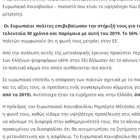
Ευρωπαϊκό Κοινοβούλιο – ποσοστό που είναι το υψηλότερο που έχ
μέτρηση).
Οι Ευρωπαίοι πολίτες επιβεβαίωσαν την στήριξή τους για τ
τελευταία 30 χρόνια και παρόμοια με αυτή του 2019. Το 56
πολιτών συμφωνούν ότι η φωνή τους μετράει στην ΕΕ.
Από την ανάλυση αυτής της μετεκλογικής έρευνας προκύπτει περ
των Ελλήνων ψηφοφόρων (46% στην ΕΕ) δήλωσαν ότι το κάνουν πά
το πολιτικό κόμμα στο οποίο αισθάνονται πιο κοντά.
Σε ευρωπαϊκό επίπεδο, η απόφαση των πολιτών σχετικά με το ποι
και τις αξίες τους: οι προτάσεις ενός συγκεκριμένου κόμματος 
από το 2019).
Αντίστοιχα ήταν τα ευρήματα και στην Ελλάδα,
όπ
Η πρόεδρος του Ευρωπαϊκού Κοινοβουλίου Ρομπέρτα Μέτσολα, σχο
η φωνή τους, καθώς είδαμε την υψηλότερη προσέλευση στις κάλπ
να κάνουμε τη διαφορά στην καθημερινότητά τους. Θα το κάνουμ
προκειμένου να διασφαλίσει ότι θα αντιμετωπίσει τα ζητήματα π
η μετανάστευση και η ασφάλεια. Το Ευρωπαϊκό Κοινοβούλιο θα σ