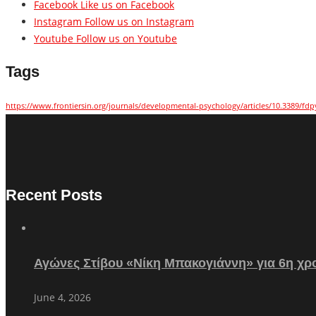
Facebook
Like us on Facebook
Instagram
Follow us on Instagram
Youtube
Follow us on Youtube
Tags
https://www.frontiersin.org/journals/developmental-psychology/articles/10.3389/fdp
Recent Posts
Αγώνες Στίβου «Νίκη Μπακογιάννη» για 6η χρο
June 4, 2026