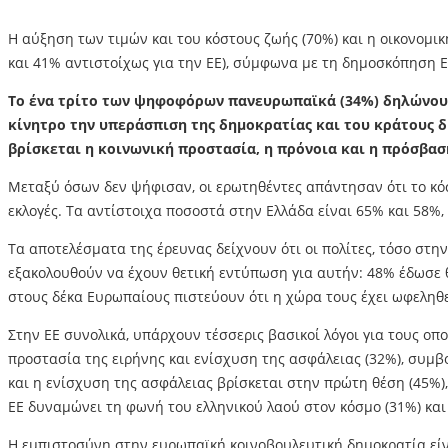
Η αύξηση των τιμών και του κόστους ζωής (70%) και η οικονομικ
και 41% αντιστοίχως για την ΕΕ), σύμφωνα με τη δημοσκόπηση
Το ένα τρίτο των ψηφοφόρων πανευρωπαϊκά (34%) δηλώνουν 
κίνητρο την υπεράσπιση της δημοκρατίας και του κράτους δ
βρίσκεται η κοινωνική προστασία, η πρόνοια και η πρόσβα
Μεταξύ όσων δεν ψήφισαν, οι ερωτηθέντες απάντησαν ότι το κό
εκλογές. Τα αντίστοιχα ποσοστά στην Ελλάδα είναι 65% και 58%,
Τα αποτελέσματα της έρευνας δείχνουν ότι οι πολίτες, τόσο στην 
εξακολουθούν να έχουν θετική εντύπωση για αυτήν: 48% έδωσε θ
στους δέκα Ευρωπαίους πιστεύουν ότι η χώρα τους έχει ωφεληθεί
Στην ΕΕ συνολικά, υπάρχουν τέσσερις βασικοί λόγοι για τους ο
προστασία της ειρήνης και ενίσχυση της ασφάλειας (32%), συμβο
και η ενίσχυση της ασφάλειας βρίσκεται στην πρώτη θέση (45%),
ΕΕ δυναμώνει τη φωνή του ελληνικού λαού στον κόσμο (31%) και 
Η εμπιστοσύνη στην ευρωπαϊκή κοινοβουλευτική δημοκρατία είνα