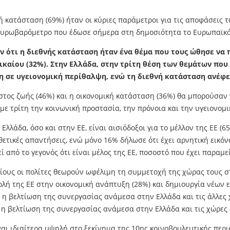
ή κατάσταση (69%) ήταν οι κύριες παράμετροι για τις αποφάσεις 
 Ευρωβαρόμετρο που έδωσε σήμερα στη δημοσιότητα το Ευρωπαϊκό
ότι η διεθνής κατάσταση ήταν ένα θέμα που τους ώθησε να 
ικαίου (32%). Στην Ελλάδα, στην τρίτη θέση των θεμάτων πο
ση σε υγειονομική περίθαλψη, ενώ τη διεθνή κατάσταση ανέφ
στος ζωής (46%) και η οικονομική κατάσταση (36%) θα μπορούσαν
 με τρίτη την κοινωνική προστασία, την πρόνοια και την υγειονομ
Ελλάδα, όσο και στην ΕΕ, είναι αισιόδοξοι για το μέλλον της ΕΕ (6
ετικές απαντήσεις, ενώ μόνο 16% δήλωσε ότι έχει αρνητική εικόνα
 από το γεγονός ότι είναι μέλος της ΕΕ, ποσοστό που έχει παραμεί
ποίους οι πολίτες θεωρούν ωφέλιμη τη συμμετοχή της χώρας τους 
λή της ΕΕ στην οικονομική ανάπτυξη (28%) και δημιουργία νέων ε
 η βελτίωση της συνεργασίας ανάμεσα στην Ελλάδα και τις άλλες χ
η βελτίωση της συνεργασίας ανάμεσα στην Ελλάδα και τις χώρες ε
ι ιδιαίτερα υψηλή στο ξεκίνημα της 10ης κοινοβουλευτικής περιό