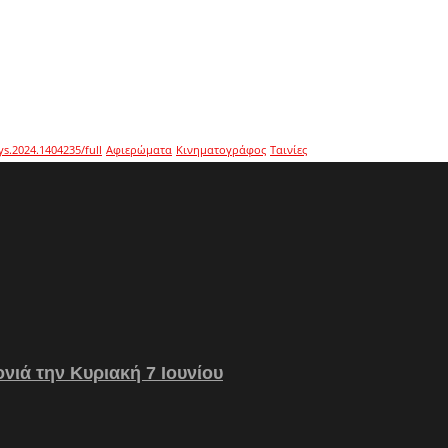
ys.2024.1404235/full
Αφιερώματα
Κινηματογράφος
Ταινίες
νιά την Κυριακή 7 Ιουνίου