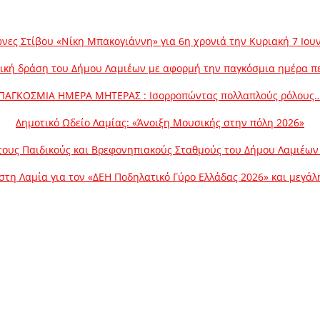
νες Στίβου «Νίκη Μπακογιάννη» για 6η χρονιά την Κυριακή 7 Ιου
ική δράση του Δήμου Λαμιέων με αφορμή την παγκόσμια ημέρα π
ΠΑΓΚΟΣΜΙΑ ΗΜΕΡΑ ΜΗΤΕΡΑΣ : Ισορροπώντας πολλαπλούς ρόλους
Δημοτικό Ωδείο Λαμίας: «Άνοιξη Μουσικής στην πόλη 2026»
ους Παιδικούς και Βρεφονηπιακούς Σταθμούς του Δήμου Λαμιέων γ
στη Λαμία για τον «ΔΕΗ Ποδηλατικό Γύρο Ελλάδας 2026» και μεγά