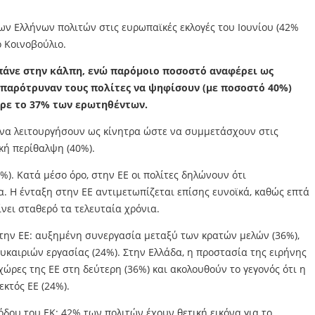
των Ελλήνων πολιτών στις ευρωπαϊκές εκλογές του Ιουνίου (42%
 Κοινοβούλιο.
πάνε στην κάλπη, ενώ παρόμοιο ποσοστό αναφέρει ως
υ παρότρυναν τους πολίτες να ψηφίσουν (με ποσοστό 40%)
ερε το 37% των ερωτηθέντων.
 να λειτουργήσουν ως κίνητρα ώστε να συμμετάσχουν στις
ική περίθαλψη (40%).
5%). Κατά μέσο όρο, στην ΕΕ οι πολίτες δηλώνουν ότι
. Η ένταξη στην ΕΕ αντιμετωπίζεται επίσης ευνοϊκά, καθώς επτά
νει σταθερό τα τελευταία χρόνια.
στην ΕΕ: αυξημένη συνεργασία μεταξύ των κρατών μελών (36%),
υκαιριών εργασίας (24%). Στην Ελλάδα, η προστασία της ειρήνης
ώρες της ΕΕ στη δεύτερη (36%) και ακολουθούν το γεγονός ότι η
κτός ΕΕ (24%).
δου του ΕΚ: 42% των πολιτών έχουν θετική εικόνα για το