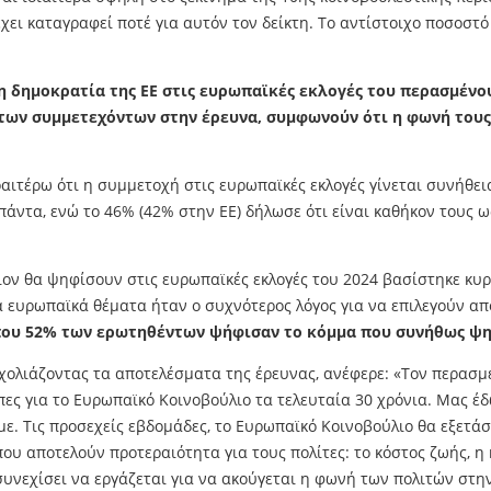
ει καταγραφεί ποτέ για αυτόν τον δείκτη. Το αντίστοιχο ποσοστό
η δημοκρατία της ΕΕ στις ευρωπαϊκές εκλογές του περασμένο
% των συμμετεχόντων στην έρευνα, συμφωνούν ότι η φωνή τους
αιτέρω ότι η συμμετοχή στις ευρωπαϊκές εκλογές γίνεται συνήθει
ντα, ενώ το 46% (42% στην ΕΕ) δήλωσε ότι είναι καθήκον τους ως
ον θα ψηφίσουν στις ευρωπαϊκές εκλογές του 2024 βασίστηκε κυρί
για ευρωπαϊκά θέματα ήταν ο συχνότερος λόγος για να επιλεγούν 
ου 52% των ερωτηθέντων ψήφισαν το κόμμα που συνήθως ψη
λιάζοντας τα αποτελέσματα της έρευνας, ανέφερε: «Τον περασμέν
ες για το Ευρωπαϊκό Κοινοβούλιο τα τελευταία 30 χρόνια. Μας έ
ε. Τις προσεχείς εβδομάδες, το Ευρωπαϊκό Κοινοβούλιο θα εξετά
ου αποτελούν προτεραιότητα για τους πολίτες: το κόστος ζωής, η 
υνεχίσει να εργάζεται για να ακούγεται η φωνή των πολιτών στην