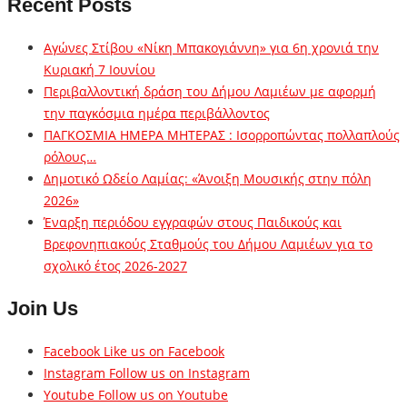
Recent Posts
Αγώνες Στίβου «Νίκη Μπακογιάννη» για 6η χρονιά την
Κυριακή 7 Ιουνίου
Περιβαλλοντική δράση του Δήμου Λαμιέων με αφορμή
την παγκόσμια ημέρα περιβάλλοντος
ΠΑΓΚΟΣΜΙΑ ΗΜΕΡΑ ΜΗΤΕΡΑΣ : Ισορροπώντας πολλαπλούς
ρόλους…
Δημοτικό Ωδείο Λαμίας: «Άνοιξη Μουσικής στην πόλη
2026»
Έναρξη περιόδου εγγραφών στους Παιδικούς και
Βρεφονηπιακούς Σταθμούς του Δήμου Λαμιέων για το
σχολικό έτος 2026-2027
Join Us
Facebook
Like us on Facebook
Instagram
Follow us on Instagram
Youtube
Follow us on Youtube