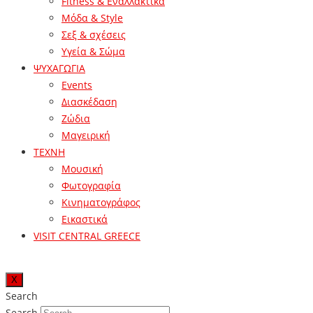
Fitness & Εναλλακτικά
Μόδα & Style
Σεξ & σχέσεις
Υγεία & Σώμα
ΨΥΧΑΓΩΓΙΑ
Events
Διασκέδαση
Ζώδια
Μαγειρική
ΤΕΧΝΗ
Μουσική
Φωτογραφία
Κινηματογράφος
Εικαστικά
VISIT CENTRAL GREECE
X
Search
Search