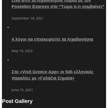
Live από τα Λιχαδονήσια παρέα με τον
Poseidon Express στο “Τώρα ό,τι συμβαίνει”
September 18, 2021
4 λόγοι να επισκεφτείτε τα Λιχαδονήσια
May 18, 2023
Στο «Visit Greece App» οι 545 ελληνικές
παραλίες με «Γαλάζια Σημαία»
June 15, 2021
Post Gallery