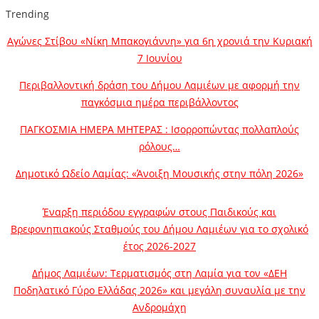
Trending
Αγώνες Στίβου «Νίκη Μπακογιάννη» για 6η χρονιά την Κυριακή
7 Ιουνίου
Περιβαλλοντική δράση του Δήμου Λαμιέων με αφορμή την
παγκόσμια ημέρα περιβάλλοντος
ΠΑΓΚΟΣΜΙΑ ΗΜΕΡΑ ΜΗΤΕΡΑΣ : Ισορροπώντας πολλαπλούς
ρόλους…
Δημοτικό Ωδείο Λαμίας: «Άνοιξη Μουσικής στην πόλη 2026»
Έναρξη περιόδου εγγραφών στους Παιδικούς και
Βρεφονηπιακούς Σταθμούς του Δήμου Λαμιέων για το σχολικό
έτος 2026-2027
Δήμος Λαμιέων: Τερματισμός στη Λαμία για τον «ΔΕΗ
Ποδηλατικό Γύρο Ελλάδας 2026» και μεγάλη συναυλία με την
Ανδρομάχη