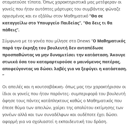
σταματούσε τίποτα. Όπως χαρακτηριστικά μας μετέφεραν οι
γονείς που ήταν αυτόπτες μάρτυρες του συμβάντος φώναζε
οργισμένος και εν εξάλλω στον Μαθηματικό
“Θα σε
καταγγείλω στο Υπουργείο Παιδείας”, “Θα δεις τι θα
πάθεις”.
Σύμφωνα με το γονέα που μίλησε στο Dnews “
Ο Μαθηματικός
παρά την έκρηξη του βουλευτή δεν ανταπέδωσε
προσπαθώντας να μην δυναμιτίσει την κατάσταση. Άκουγε
στωικά όσα του καταμαρτυρούσε ο μαινόμενος πατέρας,
αποφεύγοντας να δώσει λαβές για να ξεφύγει η κατάσταση.
“
Οι απειλές και η κουτσαβάκικη- όπως μας την χαρακτήρισαν οι
ίδιοι οι γονείς που ήταν παρόντες- συμπεριφορά του βουλευτή
άφησε τους πάντες κατάπληκτους καθώς ο Μαθηματικός που
έπεσε θύμα των απειλών, χαίρει της απολύτου εκτίμησης των
γονέων αλλά και των συναδέλφων και ουδέποτε έχει δώσει
αφορμή για να σχολιαστεί η εκπαιδευτική του δράση.