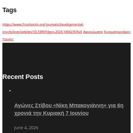
Tags
https://www.frontiersin.org/journals/developmental-
psychology/articles/10.3389/fdpys.2024.1404235/full
Αφιερώματα
Κινηματογράφος
Ταινίες
Recent Posts
Αγώνες Στίβου «Νίκη Μπακογιάννη» για 6η
χρονιά την Κυριακή 7 Ιουνίου
June 4, 2026