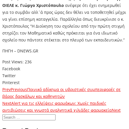
ΟΙΕΛΕ κ. Γιώργο Χριστόπουλο
ανέφερε ότι έχει ενημερωθεί
για το συμβάν αλλ΄ά προς ώρας δεν θέλει να τοποθετηθεί μέχρι
να γίνει επίσημη καταγγελία. Παράλληλα όπως διευκρίνισε ο κ.
Χριστόπουλος “Η Διοίκηση του σχολείου από την πρώτη στιγμή
στηρίζει τον Μαθηματικό καθώς πρόκειται για ένα ιδιωτικό
σχολείο που πάντοτε στέκεται στο πλευρό των εκπαιδευτικών.”
ΠΗΓΗ – DNEWS.GR
Post Views:
236
Facebook
Twitter
Pinterest
Prev
Previous
Ποινικό αδίκημα οι υβριστικές συμπεριφορές σε
βάρος δασκάλων και καθηγητών
Next
Alert για τις ελλείψεις φαρμάκων: Χωρίς παιδικές
αντιβιώσεις και γνωστά αναλγητικά χιλιάδες φαρμακεία
Next