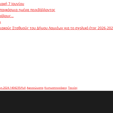
ιακή 7 Ιουνίου
 παγκόσμια ημέρα περιβάλλοντος
ρόλους…
»
ακούς Σταθμούς του Δήμου Λαμιέων για το σχολικό έτος 2026-20
ys.2024.1404235/full
Αφιερώματα
Κινηματογράφος
Ταινίες