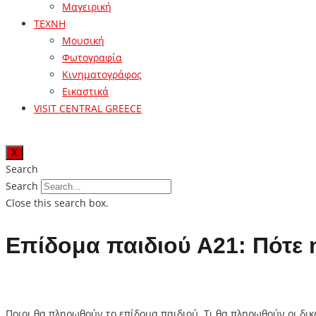
Μαγειρική
ΤΕΧΝΗ
Μουσική
Φωτογραφία
Κινηματογράφος
Εικαστικά
VISIT CENTRAL GREECE
X
Search
Search
Close this search box.
Επίδομα παιδιού Α21: Πότ
Ποιοι θα πληρωθούν το επίδομα παιδιού. Τι θα πληρωθούν οι δικ