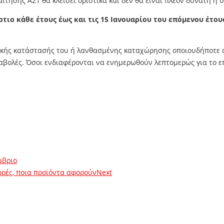
τησης Α21 θα κλείσει οριστικά και δεν θα είναι πλέον δυνατή η υ
τιο κάθε έτους έως και τις 15 Ιανουαρίου του επόμενου έτου
ειακής κατάστασής του ή λανθασμένης καταχώρησης οποιουδήποτε ά
βολές. Όσοι ενδιαφέρονται να ενημερωθούν λεπτομερώς για το επ
μβριο
φορές, ποια προϊόντα αφορούν
Next