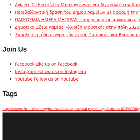
Αγώνες Στίβου «Νίκη Μπακογιάννη» για 6η χρονιά την Κυρ
Περιβαλλοντική δράση του Δήμου Λαμιέων με αφορμή την
ΠΑΓΚΟΣΜΙΑ ΗΜΕΡΑ ΜΗΤΕΡΑΣ : Ισορροπώντας πολλαπλούς 
Δημοτικό Ωδείο Λαμίας: «Άνοιξη Μουσικής στην πόλη 2026
Έναρξη περιόδου εγγραφών στους Παιδικούς και Βρεφονηπι
Join Us
Facebook
Like us on Facebook
Instagram
Follow us on Instagram
Youtube
Follow us on Youtube
Tags
https://www.frontiersin.org/journals/developmental-psychology/articles/10.3389/fdp