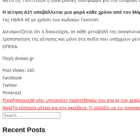
Μετά τις 15/01/2024 η ηλεκτρονική πλατφόρμα για την υποβολή αί
Η αίτηση Α21 υποβάλλεται μια φορά κάθε χρόνο από τον Μάρ
της ΗΔΙΚΑ ΑΕ με χρήση των κωδικών Taxisnet.
Διευκρινίζεται ότι ο δικαιούχος, σε κάθε μεταβολή της οικογεν
τροποποίηση της αίτησης και μόνο στα πεδία που υπάρχουν μετα
ΟΠΕΚΑ.
Πηγή:dnews.gr
Post Views:
245
Facebook
Twitter
Pinterest
Prev
Previous
38 νέες υπηρεσίες προστέθηκαν στο gov.gr τον Δεκέ
Next
Tα τέσσερα μέτρα για την ακρίβεια: Τι αλλάζει με τις προσ
Recent Posts