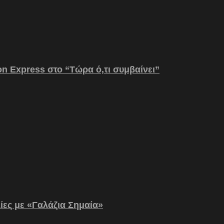
on Express στο “Τώρα ό,τι συμβαίνει”
λίες με «Γαλάζια Σημαία»