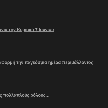
νιά την Κυριακή 7 Ιουνίου
 αφορμή την παγκόσμια ημέρα περιβάλλοντος
ς πολλαπλούς ρόλους…