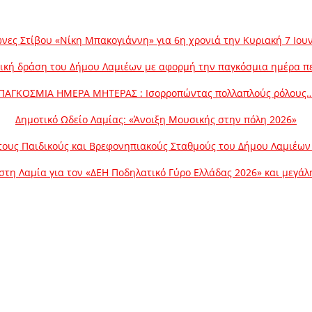
νες Στίβου «Νίκη Μπακογιάννη» για 6η χρονιά την Κυριακή 7 Ιου
ική δράση του Δήμου Λαμιέων με αφορμή την παγκόσμια ημέρα π
ΠΑΓΚΟΣΜΙΑ ΗΜΕΡΑ ΜΗΤΕΡΑΣ : Ισορροπώντας πολλαπλούς ρόλους
Δημοτικό Ωδείο Λαμίας: «Άνοιξη Μουσικής στην πόλη 2026»
ους Παιδικούς και Βρεφονηπιακούς Σταθμούς του Δήμου Λαμιέων γ
στη Λαμία για τον «ΔΕΗ Ποδηλατικό Γύρο Ελλάδας 2026» και μεγά