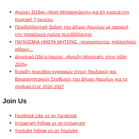
Αγώνες Στίβου «Νίκη Μπακογιάννη» για 6η χρονιά την
Κυριακή 7 Ιουνίου
Περιβαλλοντική δράση του Δήμου Λαμιέων με αφορμή
την παγκόσμια ημέρα περιβάλλοντος
ΠΑΓΚΟΣΜΙΑ ΗΜΕΡΑ ΜΗΤΕΡΑΣ : Ισορροπώντας πολλαπλούς
ρόλους…
Δημοτικό Ωδείο Λαμίας: «Άνοιξη Μουσικής στην πόλη
2026»
Έναρξη περιόδου εγγραφών στους Παιδικούς και
Βρεφονηπιακούς Σταθμούς του Δήμου Λαμιέων για το
σχολικό έτος 2026-2027
Join Us
Facebook
Like us on Facebook
Instagram
Follow us on Instagram
Youtube
Follow us on Youtube