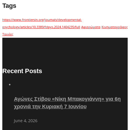
Tags
https://www.frontiersin.org/journals/developmental-
psychology/articles/10.3389/fdpys.2024.1404235/full
Αφιερώματα
Κινηματογράφος
Ταινίες
Recent Posts
Αγώνες Στίβου «Νίκη Μπακογιάννη» για 6η
χρονιά την Κυριακή 7 Ιουνίου
June 4, 2026