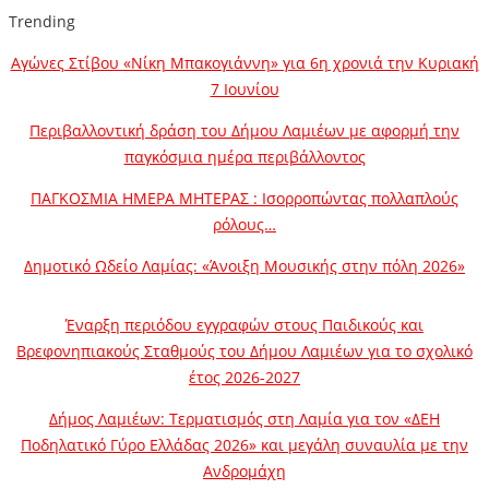
Trending
Αγώνες Στίβου «Νίκη Μπακογιάννη» για 6η χρονιά την Κυριακή
7 Ιουνίου
Περιβαλλοντική δράση του Δήμου Λαμιέων με αφορμή την
παγκόσμια ημέρα περιβάλλοντος
ΠΑΓΚΟΣΜΙΑ ΗΜΕΡΑ ΜΗΤΕΡΑΣ : Ισορροπώντας πολλαπλούς
ρόλους…
Δημοτικό Ωδείο Λαμίας: «Άνοιξη Μουσικής στην πόλη 2026»
Έναρξη περιόδου εγγραφών στους Παιδικούς και
Βρεφονηπιακούς Σταθμούς του Δήμου Λαμιέων για το σχολικό
έτος 2026-2027
Δήμος Λαμιέων: Τερματισμός στη Λαμία για τον «ΔΕΗ
Ποδηλατικό Γύρο Ελλάδας 2026» και μεγάλη συναυλία με την
Ανδρομάχη