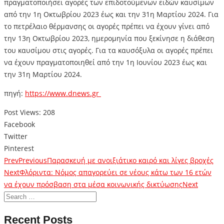
πραγματοποιήσει αγορές των επιδοτούμενων ειδών καυσίμων
από την 1η Οκτωβρίου 2023 έως και την 31η Μαρτίου 2024. Για
το πετρέλαιο θέρμανσης οι αγορές πρέπει να έχουν γίνει από
την 13η Οκτωβρίου 2023, ημερομηνία που ξεκίνησε η διάθεση
του καυσίμου στις αγορές. Για τα καυσόξυλα οι αγορές πρέπει
να έχουν πραγματοποιηθεί από την 1η Ιουνίου 2023 έως και
την 31η Μαρτίου 2024.
πηγή:
https://www.dnews.gr
Post Views:
208
Facebook
Twitter
Pinterest
Prev
Previous
Παρασκευή με ανοιξιάτικο καιρό και λίγες βροχές
Next
Φλόριντα: Nόμος απαγορεύει σε νέους κάτω των 16 ετών
να έχουν πρόσβαση στα μέσα κοινωνικής δικτύωσης
Next
Recent Posts