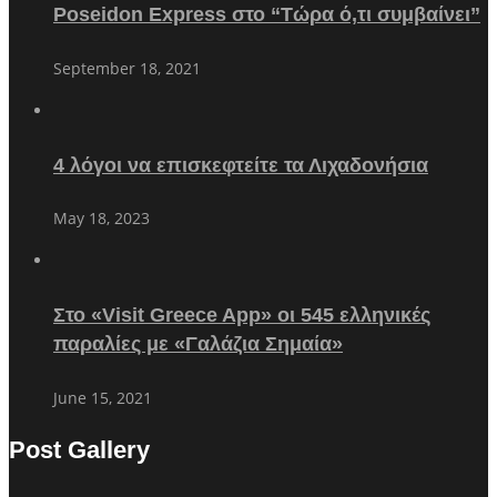
Poseidon Express στο “Τώρα ό,τι συμβαίνει”
September 18, 2021
4 λόγοι να επισκεφτείτε τα Λιχαδονήσια
May 18, 2023
Στο «Visit Greece App» οι 545 ελληνικές
παραλίες με «Γαλάζια Σημαία»
June 15, 2021
Post Gallery