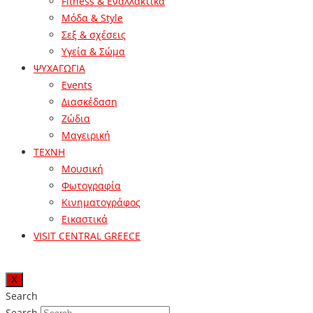
Fitness & Εναλλακτικά
Μόδα & Style
Σεξ & σχέσεις
Υγεία & Σώμα
ΨΥΧΑΓΩΓΙΑ
Events
Διασκέδαση
Ζώδια
Μαγειρική
ΤΕΧΝΗ
Μουσική
Φωτογραφία
Κινηματογράφος
Εικαστικά
VISIT CENTRAL GREECE
X
Search
Search