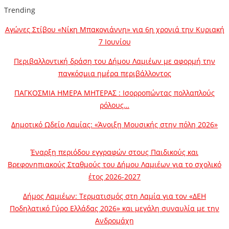
Trending
Αγώνες Στίβου «Νίκη Μπακογιάννη» για 6η χρονιά την Κυριακή
7 Ιουνίου
Περιβαλλοντική δράση του Δήμου Λαμιέων με αφορμή την
παγκόσμια ημέρα περιβάλλοντος
ΠΑΓΚΟΣΜΙΑ ΗΜΕΡΑ ΜΗΤΕΡΑΣ : Ισορροπώντας πολλαπλούς
ρόλους…
Δημοτικό Ωδείο Λαμίας: «Άνοιξη Μουσικής στην πόλη 2026»
Έναρξη περιόδου εγγραφών στους Παιδικούς και
Βρεφονηπιακούς Σταθμούς του Δήμου Λαμιέων για το σχολικό
έτος 2026-2027
Δήμος Λαμιέων: Τερματισμός στη Λαμία για τον «ΔΕΗ
Ποδηλατικό Γύρο Ελλάδας 2026» και μεγάλη συναυλία με την
Ανδρομάχη