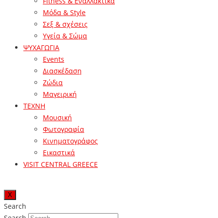
Fitness & Εναλλακτικά
Μόδα & Style
Σεξ & σχέσεις
Υγεία & Σώμα
ΨΥΧΑΓΩΓΙΑ
Events
Διασκέδαση
Ζώδια
Μαγειρική
ΤΕΧΝΗ
Μουσική
Φωτογραφία
Κινηματογράφος
Εικαστικά
VISIT CENTRAL GREECE
X
Search
Search