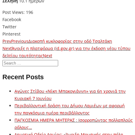
Σελήνη
10.1 ημερών
Post Views:
196
Facebook
Twitter
Pinterest
Prev
Previous
Διακοπή κυκλοφορίας στην οδό Τσαλτάκη
Next
Άνοιξε η πλατφόρμα (id.gov.gr) για την έκδοση νέου τύπου
δελτίου ταυτότητας
Next
Recent Posts
Αγώνες Στίβου «Νίκη Μπακογιάννη» για 6η χρονιά την
Κυριακή 7 Ιουνίου
Περιβαλλοντική δράση του Δήμου Λαμιέων με αφορμή
την παγκόσμια ημέρα περιβάλλοντος
ΠΑΓΚΟΣΜΙΑ ΗΜΕΡΑ ΜΗΤΕΡΑΣ : Ισορροπώντας πολλαπλούς
ρόλους…
Δημοτικό Ωδείο Λαμίας: «Άνοιξη Μουσικής στην πόλη