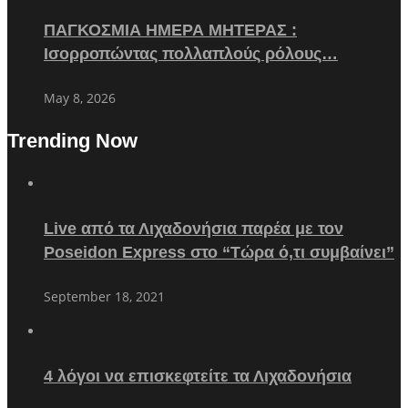
ΠΑΓΚΟΣΜΙΑ ΗΜΕΡΑ ΜΗΤΕΡΑΣ :
Ισορροπώντας πολλαπλούς ρόλους…
May 8, 2026
Trending Now
Live από τα Λιχαδονήσια παρέα με τον
Poseidon Express στο “Τώρα ό,τι συμβαίνει”
September 18, 2021
4 λόγοι να επισκεφτείτε τα Λιχαδονήσια