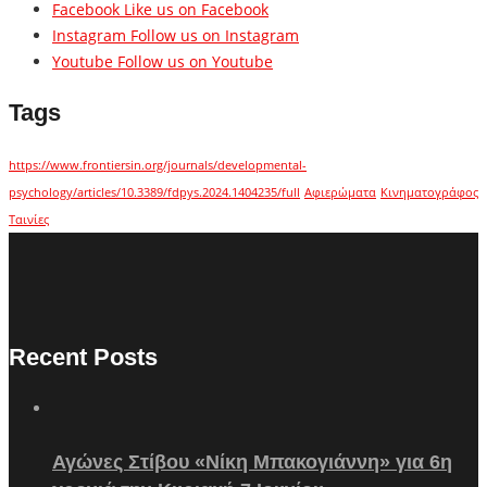
Facebook
Like us on Facebook
Instagram
Follow us on Instagram
Youtube
Follow us on Youtube
Tags
https://www.frontiersin.org/journals/developmental-
psychology/articles/10.3389/fdpys.2024.1404235/full
Αφιερώματα
Κινηματογράφος
Ταινίες
Recent Posts
Αγώνες Στίβου «Νίκη Μπακογιάννη» για 6η