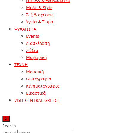
Fitness & Εναλλακτικά
Μόδα & Style
Σεξ & σχέσεις
Υγεία & Σώμα
ΨΥΧΑΓΩΓΙΑ
Events
Διασκέδαση
Ζώδια
Μαγειρική
ΤΕΧΝΗ
Μουσική
Φωτογραφία
Κινηματογράφος
Εικαστικά
VISIT CENTRAL GREECE
X
Search
Search