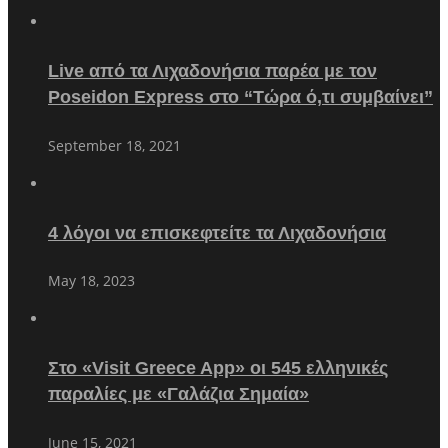
Live από τα Λιχαδονήσια παρέα με τον
Poseidon Express στο “Τώρα ό,τι συμβαίνει”
September 18, 2021
4 λόγοι να επισκεφτείτε τα Λιχαδονήσια
May 18, 2023
Στο «Visit Greece App» οι 545 ελληνικές
παραλίες με «Γαλάζια Σημαία»
June 15, 2021