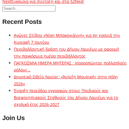
Next
Ευκαιρία για σύνταξη και στα 52
Next
Recent Posts
Αγώνες Στίβου «Νίκη Μπακογιάννη» για 6η χρονιά την
Κυριακή 7 Ιουνίου
Περιβαλλοντική δράση του Δήμου Λαμιέων με αφορμή
την παγκόσμια ημέρα περιβάλλοντος
ΠΑΓΚΟΣΜΙΑ ΗΜΕΡΑ ΜΗΤΕΡΑΣ : Ισορροπώντας πολλαπλούς
ρόλους…
Δημοτικό Ωδείο Λαμίας: «Άνοιξη Μουσικής στην πόλη
2026»
Έναρξη περιόδου εγγραφών στους Παιδικούς και
Βρεφονηπιακούς Σταθμούς του Δήμου Λαμιέων για το
σχολικό έτος 2026-2027
Join Us