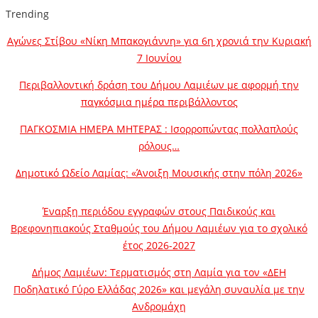
Trending
Αγώνες Στίβου «Νίκη Μπακογιάννη» για 6η χρονιά την Κυριακή
7 Ιουνίου
Περιβαλλοντική δράση του Δήμου Λαμιέων με αφορμή την
παγκόσμια ημέρα περιβάλλοντος
ΠΑΓΚΟΣΜΙΑ ΗΜΕΡΑ ΜΗΤΕΡΑΣ : Ισορροπώντας πολλαπλούς
ρόλους…
Δημοτικό Ωδείο Λαμίας: «Άνοιξη Μουσικής στην πόλη 2026»
Έναρξη περιόδου εγγραφών στους Παιδικούς και
Βρεφονηπιακούς Σταθμούς του Δήμου Λαμιέων για το σχολικό
έτος 2026-2027
Δήμος Λαμιέων: Τερματισμός στη Λαμία για τον «ΔΕΗ
Ποδηλατικό Γύρο Ελλάδας 2026» και μεγάλη συναυλία με την
Ανδρομάχη