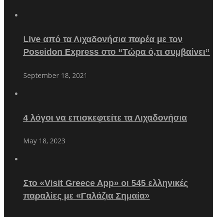
Live από τα Λιχαδονήσια παρέα με τον
Poseidon Express στο “Τώρα ό,τι συμβαίνει”
September 18, 2021
4 λόγοι να επισκεφτείτε τα Λιχαδονήσια
May 18, 2023
Στο «Visit Greece App» οι 545 ελληνικές
παραλίες με «Γαλάζια Σημαία»