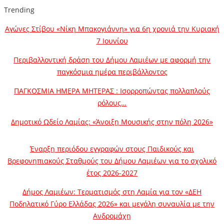
Trending
Αγώνες Στίβου «Νίκη Μπακογιάννη» για 6η χρονιά την Κυριακή
7 Ιουνίου
Περιβαλλοντική δράση του Δήμου Λαμιέων με αφορμή την
παγκόσμια ημέρα περιβάλλοντος
ΠΑΓΚΟΣΜΙΑ ΗΜΕΡΑ ΜΗΤΕΡΑΣ : Ισορροπώντας πολλαπλούς
ρόλους…
Δημοτικό Ωδείο Λαμίας: «Άνοιξη Μουσικής στην πόλη 2026»
Έναρξη περιόδου εγγραφών στους Παιδικούς και
Βρεφονηπιακούς Σταθμούς του Δήμου Λαμιέων για το σχολικό
έτος 2026-2027
Δήμος Λαμιέων: Τερματισμός στη Λαμία για τον «ΔΕΗ
Ποδηλατικό Γύρο Ελλάδας 2026» και μεγάλη συναυλία με την
Ανδρομάχη