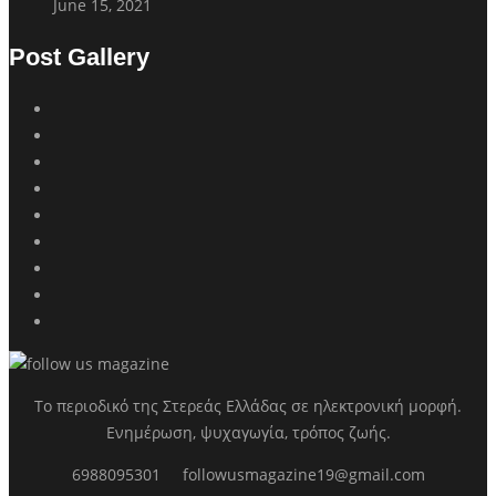
June 15, 2021
Post Gallery
Το περιοδικό της Στερεάς Ελλάδας σε ηλεκτρονική μορφή.
Ενημέρωση, ψυχαγωγία, τρόπος ζωής.
6988095301
followusmagazine19@gmail.com