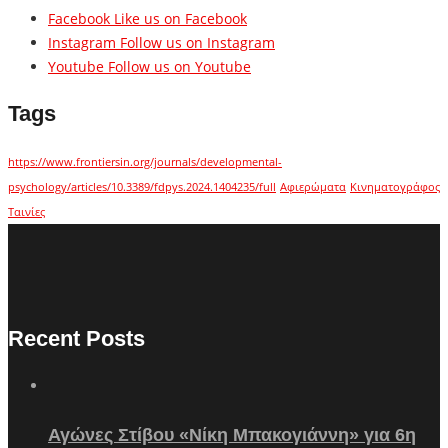
Facebook
Like us on Facebook
Instagram
Follow us on Instagram
Youtube
Follow us on Youtube
Tags
https://www.frontiersin.org/journals/developmental-
psychology/articles/10.3389/fdpys.2024.1404235/full
Αφιερώματα
Κινηματογράφος
Ταινίες
Recent Posts
Αγώνες Στίβου «Νίκη Μπακογιάννη» για 6η