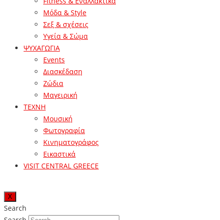
Fitness & Εναλλακτικά
Μόδα & Style
Σεξ & σχέσεις
Υγεία & Σώμα
ΨΥΧΑΓΩΓΙΑ
Events
Διασκέδαση
Ζώδια
Μαγειρική
ΤΕΧΝΗ
Μουσική
Φωτογραφία
Κινηματογράφος
Εικαστικά
VISIT CENTRAL GREECE
X
Search
Search