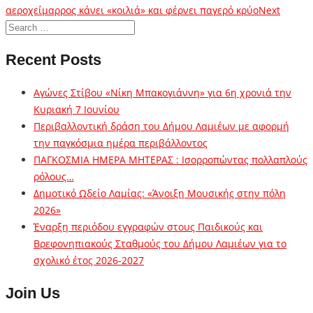
αεροχείμαρρος κάνει «κοιλιά» και φέρνει παγερό κρύο
Next
Recent Posts
Αγώνες Στίβου «Νίκη Μπακογιάννη» για 6η χρονιά την
Κυριακή 7 Ιουνίου
Περιβαλλοντική δράση του Δήμου Λαμιέων με αφορμή
την παγκόσμια ημέρα περιβάλλοντος
ΠΑΓΚΟΣΜΙΑ ΗΜΕΡΑ ΜΗΤΕΡΑΣ : Ισορροπώντας πολλαπλούς
ρόλους…
Δημοτικό Ωδείο Λαμίας: «Άνοιξη Μουσικής στην πόλη
2026»
Έναρξη περιόδου εγγραφών στους Παιδικούς και
Βρεφονηπιακούς Σταθμούς του Δήμου Λαμιέων για το
σχολικό έτος 2026-2027
Join Us