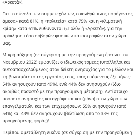
«Αρκετά»).
Για το σύνολο των συμμετεχόντων, ο «ανθρώπινος παράγοντας
άμεσα» κατά 81%, η «πολιτεία» κατά 75% και η «κλιματική
κρίση» κατά 61%, ευθύνονται («Πολύ» ή «Αρκετά»), για την
πρόκληση τόσο σοβαρών φυσικών καταστροφών στην χώρα
μας.
Μικρή αύξηση (σε σύγκριση με την προηγούμενη έρευνα του
Νοεμβρίου 2022) εμφανίζει ο ιδιωτικός τομέας (υπάλληλοι και
αυτοαπασχολούμενοι) στον δείκτη ανησυχίας για το μέλλον και
τη βιωσιμότητα της εργασίας τους, τους επόμενους έξι μήνες:
54% ανησυχούν (από 49%), ενώ 44% δεν ανησυχούν (ίδιο
ακριβώς ποσοστό με την προηγούμενη μέτρηση). Αντίστοιχο
ποσοστό ανησυχίας καταγράφεται και (μόνο) στον χώρο των
επαγγελματιών και των επιχειρήσεων: 55% ανησυχούν (από
54%) και 43% δεν ανησυχούν (βελτίωση από το 38% της
προηγούμενης φοράς)!
Περίπου αμετάβλητη εικόνα (σε σύγκριση με την προηγούμενη