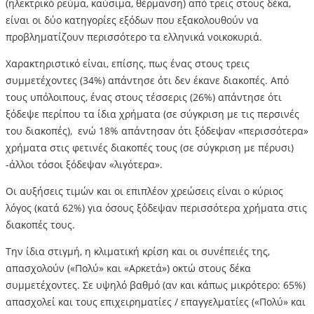
(ηλεκτρικό ρεύμα, καύσιμα, θέρμανση) από τρεις στους δέκα,
είναι οι δύο κατηγορίες εξόδων που εξακολουθούν να
προβληματίζουν περισσότερο τα ελληνικά νοικοκυριά.
Χαρακτηριστικό είναι, επίσης, πως ένας στους τρεις
συμμετέχοντες (34%) απάντησε ότι δεν έκανε διακοπές. Από
τους υπόλοιπους, ένας στους τέσσερις (26%) απάντησε ότι
ξόδεψε περίπου τα ίδια χρήματα (σε σύγκριση με τις περσινές
του διακοπές), ενώ 18% απάντησαν ότι ξόδεψαν «περισσότερα»
χρήματα στις φετινές διακοπές τους (σε σύγκριση με πέρυσι)
-άλλοι τόσοι ξόδεψαν «λιγότερα».
Οι αυξήσεις τιμών και οι επιπλέον χρεώσεις είναι ο κύριος
λόγος (κατά 62%) για όσους ξόδεψαν περισσότερα χρήματα στις
διακοπές τους.
Την ίδια στιγμή, η κλιματική κρίση και οι συνέπειές της,
απασχολούν («Πολύ» και «Αρκετά») οκτώ στους δέκα
συμμετέχοντες. Σε υψηλό βαθμό (αν και κάπως μικρότερο: 65%)
απασχολεί και τους επιχειρηματίες / επαγγελματίες («Πολύ» και