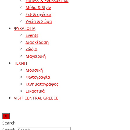
Fitness & Εναλλακτικά
Μόδα & Style
Σεξ & σχέσεις
Υγεία & Σώμα
ΨΥΧΑΓΩΓΙΑ
Events
Διασκέδαση
Ζώδια
Μαγειρική
ΤΕΧΝΗ
Μουσική
Φωτογραφία
Κινηματογράφος
Εικαστικά
VISIT CENTRAL GREECE
X
Search
Search