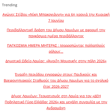
Trending
Αγώνες Στίβου «Νίκη Μπακογιάννη» για 6η χρονιά την Κυριακή
7 Ιουνίου
Περιβαλλοντική δράση του Δήμου Λαμιέων με αφορμή την
παγκόσμια ημέρα περιβάλλοντος
ΠΑΓΚΟΣΜΙΑ ΗΜΕΡΑ ΜΗΤΕΡΑΣ : Ισορροπώντας πολλαπλούς
ρόλους…
Δημοτικό Ωδείο Λαμίας: «Άνοιξη Μουσικής στην πόλη 2026»
Έναρξη περιόδου εγγραφών στους Παιδικούς και
Βρεφονηπιακούς Σταθμούς του Δήμου Λαμιέων για το σχολικό
έτος 2026-2027
Δήμος Λαμιέων: Τερματισμός στη Λαμία για τον «ΔΕΗ
Ποδηλατικό Γύρο Ελλάδας 2026» και μεγάλη συναυλία με την
Ανδρομάχη