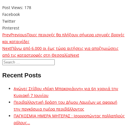
Post Views:
178
Facebook
Twitter
Pinterest
Prev
Previous
Ποιες περιοχές θα πλήξουν σήμερα ισχυρές βροχές
και καταιγίδες
Next
Πάνω από 6.000 οι έως τώρα αιτήσεις για αποζημιώσεις
από τις καταστροφές στη Θεσσαλία
Next
Recent Posts
Αγώνες Στίβου «Νίκη Μπακογιάννη» για 6η χρονιά την
Κυριακή 7 Ιουνίου
Περιβαλλοντική δράση του Δήμου Λαμιέων με αφορμή
την παγκόσμια ημέρα περιβάλλοντος
ΠΑΓΚΟΣΜΙΑ ΗΜΕΡΑ ΜΗΤΕΡΑΣ : Ισορροπώντας πολλαπλούς
ρόλους…