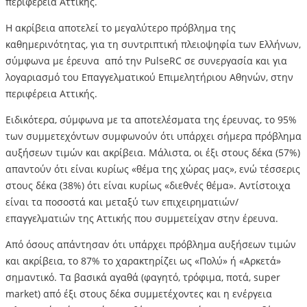
περιφέρεια Αττικής.
Η ακρίβεια αποτελεί το μεγαλύτερο πρόβλημα της
καθημερινότητας, για τη συντριπτική πλειοψηφία των Ελλήνων,
σύμφωνα με έρευνα από την PulseRC σε συνεργασία και για
λογαριασμό του Επαγγελματικού Επιμελητήριου Αθηνών, στην
περιφέρεια Αττικής.
Ειδικότερα, σύμφωνα με τα αποτελέσματα της έρευνας, το 95%
των συμμετεχόντων συμφωνούν ότι υπάρχει σήμερα πρόβλημα
αυξήσεων τιμών και ακρίβεια. Μάλιστα, οι έξι στους δέκα (57%)
απαντούν ότι είναι κυρίως «θέμα της χώρας μας», ενώ τέσσερις
στους δέκα (38%) ότι είναι κυρίως «διεθνές θέμα». Αντίστοιχα
είναι τα ποσοστά και μεταξύ των επιχειρηματιών/
επαγγελματιών της Αττικής που συμμετείχαν στην έρευνα.
Από όσους απάντησαν ότι υπάρχει πρόβλημα αυξήσεων τιμών
και ακρίβεια, το 87% το χαρακτηρίζει ως «Πολύ» ή «Αρκετά»
σημαντικό. Τα βασικά αγαθά (φαγητό, τρόφιμα, ποτά, super
market) από έξι στους δέκα συμμετέχοντες και η ενέργεια