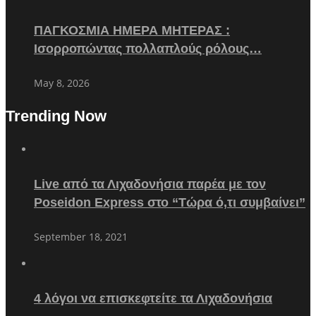
ΠΑΓΚΟΣΜΙΑ ΗΜΕΡΑ ΜΗΤΕΡΑΣ :
Ισορροπώντας πολλαπλούς ρόλους…
May 8, 2026
Trending Now
Live από τα Λιχαδονήσια παρέα με τον
Poseidon Express στο “Τώρα ό,τι συμβαίνει”
September 18, 2021
4 λόγοι να επισκεφτείτε τα Λιχαδονήσια