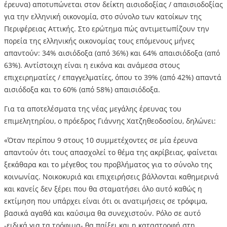
έρευνα) αποτυπώνεται στον δείκτη αισιοδοξίας / απαισιοδοξίας
για την ελληνική οικονομία, στο σύνολο των κατοίκων της
Περιφέρειας Αττικής. Στο ερώτημα πώς αντιμετωπίζουν την
πορεία της ελληνικής οικονομίας τους επόμενους μήνες
απαντούν: 34% αισιόδοξα (από 36%) και 64% απαισιόδοξα (από
63%). Αντίστοιχη είναι η εικόνα και ανάμεσα στους
επιχειρηματίες / επαγγελματίες, όπου το 39% (από 42%) απαντά
αισιόδοξα και το 60% (από 58%) απαισιόδοξα.
Για τα αποτελέσματα της νέας μεγάλης έρευνας του
επιμελητηρίου, ο πρόεδρος Γιάννης Χατζηθεοδοσίου, δηλώνει:
«Όταν περίπου 9 στους 10 συμμετέχοντες σε μία έρευνα
απαντούν ότι τους απασχολεί το θέμα της ακρίβειας, φαίνεται
ξεκάθαρα και το μέγεθος του προβλήματος για το σύνολο της
κοινωνίας. Νοικοκυριά και επιχειρήσεις βάλλονται καθημερινά
και κανείς δεν ξέρει που θα σταματήσει όλο αυτό καθώς η
εκτίμηση που υπάρχει είναι ότι οι ανατιμήσεις σε τρόφιμα,
βασικά αγαθά και καύσιμα θα συνεχιστούν. Ρόλο σε αυτό
-ειδικά για τα τρόφιμα- θα παίξει και η καταστροφή στη