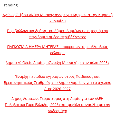
Trending
Αγώνες Στίβου «Νίκη Μπακογιάννη» για 6η χρονιά την Κυριακή
7 Ιουνίου
Περιβαλλοντική δράση του Δήμου Λαμιέων με αφορμή την
παγκόσμια ημέρα περιβάλλοντος
ΠΑΓΚΟΣΜΙΑ ΗΜΕΡΑ ΜΗΤΕΡΑΣ : Ισορροπώντας πολλαπλούς
ρόλους…
Δημοτικό Ωδείο Λαμίας: «Άνοιξη Μουσικής στην πόλη 2026»
Έναρξη περιόδου εγγραφών στους Παιδικούς και
Βρεφονηπιακούς Σταθμούς του Δήμου Λαμιέων για το σχολικό
έτος 2026-2027
Δήμος Λαμιέων: Τερματισμός στη Λαμία για τον «ΔΕΗ
Ποδηλατικό Γύρο Ελλάδας 2026» και μεγάλη συναυλία με την
Ανδρομάχη