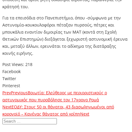
κράτησή του.
Για τα επεισόδια στο Πανεπιστήμιο, όπου -σύμφωνα με την
Αστυνομία-κουκουλοφόροι πέταξαν πυρσούς, πέτρες και
μπουκάλια εναντίον διμοιρίας των ΜΑΤ (κοντά στη Σχολή
Θετικών Επιστημών) διεξάγεται ξεχωριστή αστυνομική έρευνα
και, μεταξύ άλλων, ερευνάται το αδίκημα της διατάραξης
κοινής ειρήνης.
Post Views:
218
Facebook
Twitter
Pinterest
Prev
Previous
Βοιωτία: Ελεύθερος με περιοριστικούς ο
αστυνομικός που πυροβόλησε τον 17χρονο Ρομά
Next
ΕΟΔΥ: Στους 50 οι θάνατοι, 43 διασωληνωμένοι από
κορoνοϊό – Κανένας θάνατος από γρίπη
Next