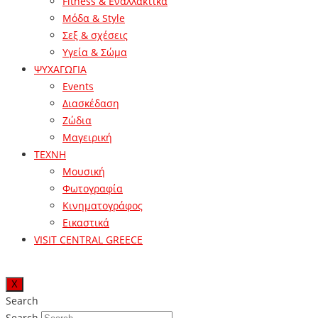
Fitness & Εναλλακτικά
Μόδα & Style
Σεξ & σχέσεις
Υγεία & Σώμα
ΨΥΧΑΓΩΓΙΑ
Events
Διασκέδαση
Ζώδια
Μαγειρική
ΤΕΧΝΗ
Μουσική
Φωτογραφία
Κινηματογράφος
Εικαστικά
VISIT CENTRAL GREECE
X
Search
Search