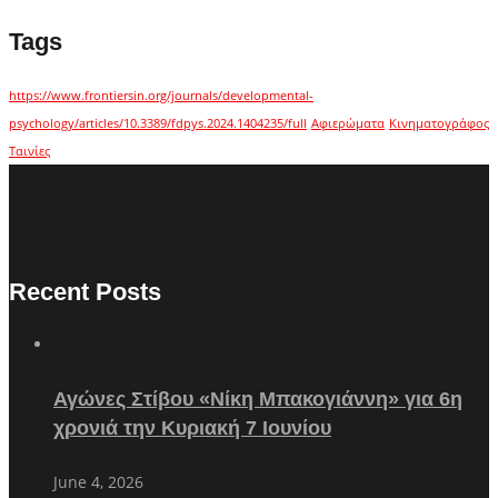
Tags
https://www.frontiersin.org/journals/developmental-
psychology/articles/10.3389/fdpys.2024.1404235/full
Αφιερώματα
Κινηματογράφος
Ταινίες
Recent Posts
Αγώνες Στίβου «Νίκη Μπακογιάννη» για 6η
χρονιά την Κυριακή 7 Ιουνίου
June 4, 2026