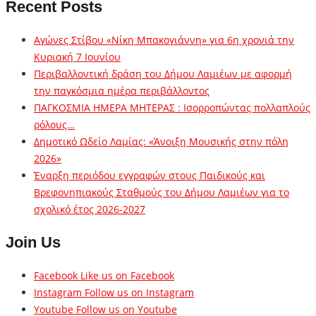
Recent Posts
Αγώνες Στίβου «Νίκη Μπακογιάννη» για 6η χρονιά την
Κυριακή 7 Ιουνίου
Περιβαλλοντική δράση του Δήμου Λαμιέων με αφορμή
την παγκόσμια ημέρα περιβάλλοντος
ΠΑΓΚΟΣΜΙΑ ΗΜΕΡΑ ΜΗΤΕΡΑΣ : Ισορροπώντας πολλαπλούς
ρόλους…
Δημοτικό Ωδείο Λαμίας: «Άνοιξη Μουσικής στην πόλη
2026»
Έναρξη περιόδου εγγραφών στους Παιδικούς και
Βρεφονηπιακούς Σταθμούς του Δήμου Λαμιέων για το
σχολικό έτος 2026-2027
Join Us
Facebook
Like us on Facebook
Instagram
Follow us on Instagram
Youtube
Follow us on Youtube