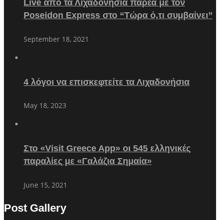
Live από τα Λιχαδονήσια παρέα με τον
Poseidon Express στο “Τώρα ό,τι συμβαίνει”
September 18, 2021
4 λόγοι να επισκεφτείτε τα Λιχαδονήσια
May 18, 2023
Στο «Visit Greece App» οι 545 ελληνικές
παραλίες με «Γαλάζια Σημαία»
June 15, 2021
Post Gallery