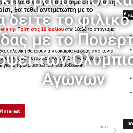
στο πλαίσιο της προετοιμασίας για τη
σι, θα τεθεί αντιμέτωπη με το
α δείτε το φιλικό
RE
.
rena την
Τρίτη στις 16 Ιουλίου
στις
18:30
το απόγευμα
δας με το Πουέρτ
 Θεσσαλονίκη θα έχουν την ευκαιρία να δουν από κοντά
όψει των Ολυμπι
 όταν στις 28 Νοεμβρίου του 2021 η “γαλανόλευκη”
ll για τα προκριματικά του MundoBasket.
Αγώνων
Pinterest
JO
NEXT