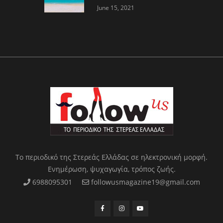
«Γαλάζια Σημαία»
June 15, 2021
Το περιοδικό της Στερεάς Ελλάδας σε ηλεκτρονική μορφή.
Ενημέρωση, ψυχαγωγία, τρόπος ζωής.
6988095301
followusmagazine19@gmail.com