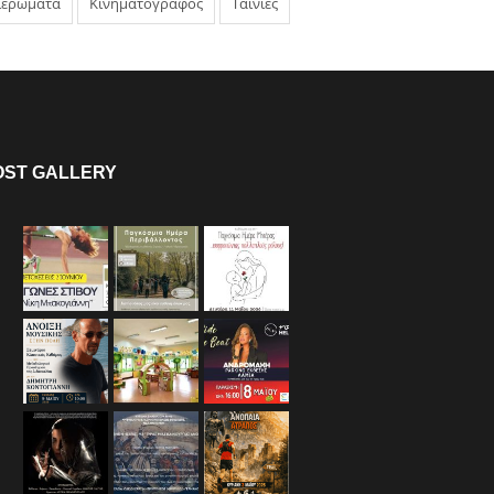
ιερώματα
Κινηματογράφος
Ταινίες
OST GALLERY