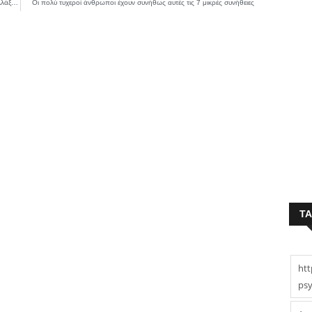
Η Ευρώπη βάζει τέλος στο χάρτινο δίπλωμα – Πότε πρέπει να το αλλάξεις, πόσο θα πληρώσεις
Οι πολύ τυχεροί άνθρωποι έχουν συνήθως αυτές τις 7 μικρές συνήθειες
T
htt
psy