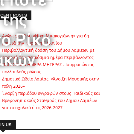
 της
CENT POSTS
ο Ρίκο
Αγώνες Στίβου «Νίκη Μπακογιάννη» για 6η
χρονιά την Κυριακή 7 Ιουνίου
Περιβαλλοντική δράση του Δήμου Λαμιέων με
ακών
αφορμή την παγκόσμια ημέρα περιβάλλοντος
ΠΑΓΚΟΣΜΙΑ ΗΜΕΡΑ ΜΗΤΕΡΑΣ : Ισορροπώντας
πολλαπλούς ρόλους…
Δημοτικό Ωδείο Λαμίας: «Άνοιξη Μουσικής στην
πόλη 2026»
Έναρξη περιόδου εγγραφών στους Παιδικούς και
Βρεφονηπιακούς Σταθμούς του Δήμου Λαμιέων
για το σχολικό έτος 2026-2027
IN US