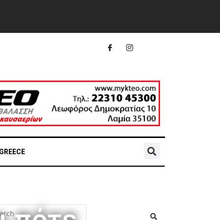
 GREECE
ι πότε