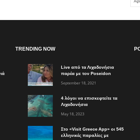
Αφ
TRENDING NOW
P
Live από τα Λιχαδονήσια
ιά
παρέα με τον Poseidon
Express στο “Τώρα ό,τι
September 18, 2021
συμβαίνει”
4 λόγοι να επισκεφτείτε τα
Λιχαδονήσια
May 18, 2023
Στο «Visit Greece App» οι 545
ελληνικές παραλίες με