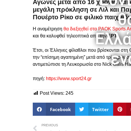
Αγώνες μετά από 16 χρόνια και 
μεγάλη πρόκληση σε Λιλ και Παρί
θ
Πουέρτο Ρίκο σε φιλικό παιχνίδι
Η αναμέτρηση
θα διεξαχθεί στο PAOK Sports A
Ελλά
και θα καλυφθεί τηλεοπτικά από την
ΕΡΤ
.
Έτσι, οι Έλληνες φίλαθλοι που βρίσκονται στη
εν
την “επίσημη αγαπημένη” μετά από τρία χρόνια,
αντιμετώπισε τη Λευκορωσία στο Nick Galis Ha
πηγή:
https://www.sport24.gr
Post Views:
245
Facebook
Twitter
PREVIOUS