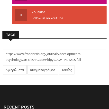
Youtube
Follow us on Youtube
TAGS
https://www.frontiersin.org/journals/developmental-
psychology/articles/10.3389/fdpys.2024.1404235/full
Αφιερώματα
Κινηματογράφος
Ταινίες
RECENT POSTS