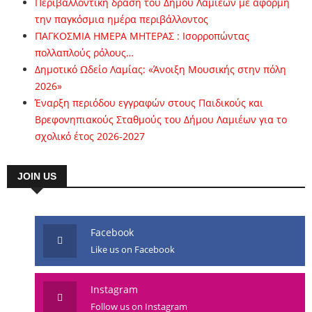
Περιβαλλοντική δράση του Δήμου Λαμιέων με αφορμή
την παγκόσμια ημέρα περιβάλλοντος
ΠΑΓΚΟΣΜΙΑ ΗΜΕΡΑ ΜΗΤΕΡΑΣ : Ισορροπώντας
πολλαπλούς ρόλους…
Δημοτικό Ωδείο Λαμίας: «Άνοιξη Μουσικής στην πόλη
2026»
Έναρξη περιόδου εγγραφών στους Παιδικούς και
Βρεφονηπιακούς Σταθμούς του Δήμου Λαμιέων για το
σχολικό έτος 2026-2027
JOIN US
Facebook
Like us on Facebook
Instagram
Follow us on Instagram