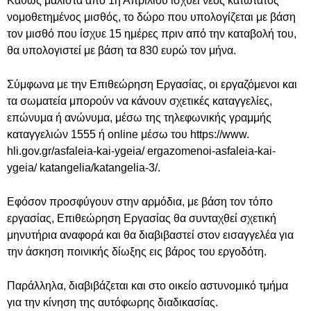
Καθώς μάλιστα από 1η Απριλίου ισχύει νέος κατώτατος
νομοθετημένος μισθός, το δώρο που υπολογίζεται με βάση
τον μισθό που ίσχυε 15 ημέρες πριν από την καταβολή του,
θα υπολογιστεί με βάση τα 830 ευρώ τον μήνα.
Σύμφωνα με την Επιθεώρηση Εργασίας, οι εργαζόμενοι και
τα σωματεία μπορούν να κάνουν σχετικές καταγγελίες,
επώνυμα ή ανώνυμα, μέσω της τηλεφωνικής γραμμής
καταγγελιών 1555 ή online μέσω του https://www.
hli.gov.gr/asfaleia-kai-ygeia/ ergazomenoi-asfaleia-kai-
ygeia/ katangelia/katangelia-3/.
Εφόσον προσφύγουν στην αρμόδια, με βάση τον τόπο
εργασίας, Επιθεώρηση Εργασίας θα συνταχθεί σχετική
μηνυτήρια αναφορά και θα διαβιβαστεί στον εισαγγελέα για
την άσκηση ποινικής δίωξης εις βάρος του εργοδότη.
Παράλληλα, διαβιβάζεται και στο οικείο αστυνομικό τμήμα
για την κίνηση της αυτόφωρης διαδικασίας.