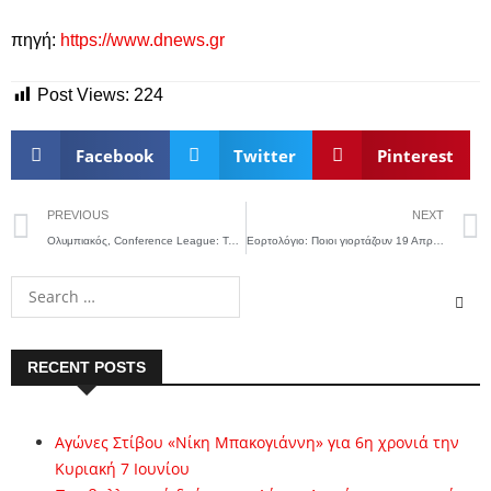
πηγή:
https://www.dnews.gr
Post Views:
224
Facebook
Twitter
Pinterest
PREVIOUS
NEXT
Ολυμπιακός, Conference League: Τα χρήματα που πήρε κι αυτά που περιμένει
Εορτολόγιο: Ποιοι γιορτάζουν 19 Απριλίου – Σήμερα ο Ακάθιστος Ύμνος
RECENT POSTS
Αγώνες Στίβου «Νίκη Μπακογιάννη» για 6η χρονιά την
Κυριακή 7 Ιουνίου