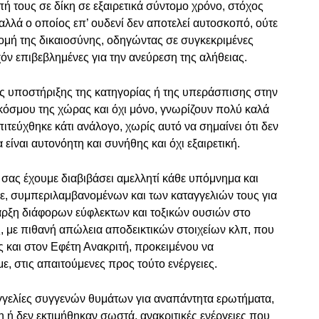
 τους σε δίκη σε εξαιρετικά σύντομο χρόνο, στόχος
 αλλά ο οποίος επ’ ουδενί δεν αποτελεί αυτοσκοπό, ούτε
ονομή της δικαιοσύνης, οδηγώντας σε συγκεκριμένες
χόν επιβεβλημένες για την ανεύρεση της αλήθειας.
ης υποστήριξης της κατηγορίας ή της υπεράσπισης στην
κόσμου της χώρας και όχι μόνο, γνωρίζουν πολύ καλά
πιτεύχθηκε κάτι ανάλογο, χωρίς αυτό να σημαίνει ότι δεν
 είναι αυτονόητη και συνήθης και όχι εξαιρετική.
 σας έχουμε διαβιβάσει αμελλητί κάθε υπόμνημα και
, συμπεριλαμβανομένων και των καταγγελιών τους για
παρξη διάφορων εύφλεκτων και τοξικών ουσιών στο
, με πιθανή απώλεια αποδεικτικών στοιχείων κλπ, που
 και στον Εφέτη Ανακριτή, προκειμένου να
ε, στις απαιτούμενες προς τούτο ενέργειες.
γγελίες συγγενών θυμάτων για αναπάντητα ερωτήματα,
 ή δεν εκτιμήθηκαν σωστά, ανακριτικές ενέργειες που