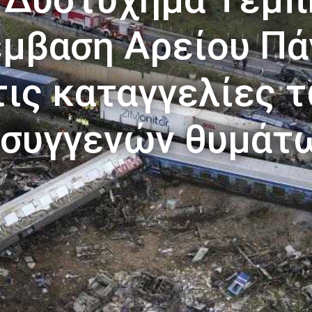
μβαση Αρείου Πά
τις καταγγελίες 
συγγενών θυμάτ