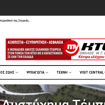
εριοδικό της Στερεάς.
ΟΣ ΖΩΗΣ
ΨΥΧΑΓΩΓΙΑ
ΤΕΧΝΗ
VISIT CENTRAL
Δυστύχημα Τέμπ