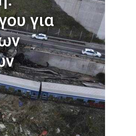
γου για
των
ων