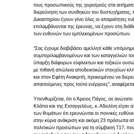
τους προσωπικούς της χειρισμούς στα αιτήματ
διερεύνηση των συνθηκών του δυστυχήματος, τ
Δικαστηρίου έχουν γίνει όλες οι απαραίτητες εν
επιλαμβάνονται της έρευνας, να έχουν στη διάθε
των ευθυνών των εμπλεκομένων προσώπων.
“Σας έχουμε διαβιβάσει αμελλητί κάθε υπόμνη
συμπεριλαμβανομένων και των καταγγελιών τους
ύπαρξη διάφορων εύφλεκτων και τοξικών ουσιώ
με πιθανή απώλεια αποδεικτικών στοιχείων κλ
και στον Εφέτη Ανακριτή, προκειμένου να διερε
απαιτούμενες προς τούτο ενέργειες”, αναφέρετ
Υπενθυμίζεται, ότι ο Άρειος Πάγος, σε ανώτατο
Κλάπα και της Εισαγγελέως, κ. Αδειλίνη είχαν 
των θυμάτων ότι ερευνώνται οι ποινικές ευθύ
στην κύρια ανάκριση και ακόμη 23 πρόσωπα απ
πολιτικών προσώπων για τη σύμβαση 717, που