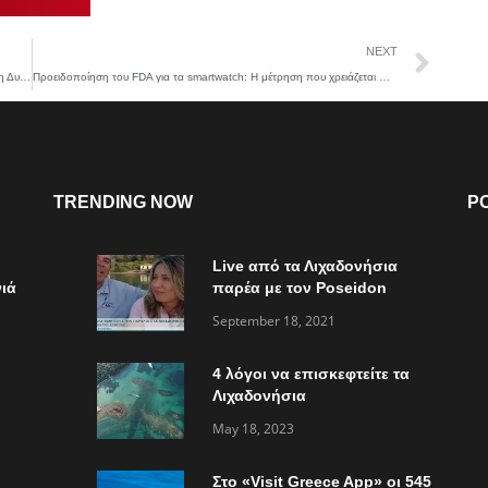
NEXT
Παραιτήθηκε ο Παλαιστίνιος πρωθυπουργός – Ραγδαίες εξελίξεις στη Δυτική Όχθη
Προειδοποίηση του FDA για τα smartwatch: Η μέτρηση που χρειάζεται προσοχή
TRENDING NOW
P
Live από τα Λιχαδονήσια
ιά
παρέα με τον Poseidon
Express στο “Τώρα ό,τι
September 18, 2021
συμβαίνει”
4 λόγοι να επισκεφτείτε τα
Λιχαδονήσια
May 18, 2023
Στο «Visit Greece App» οι 545