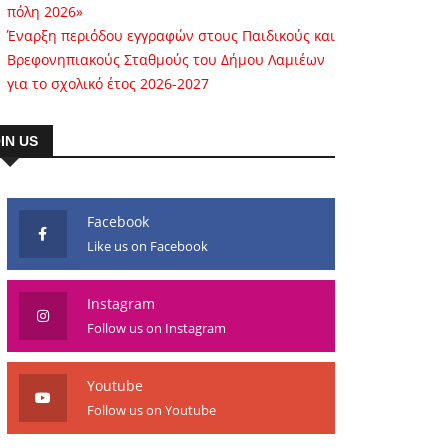
πόλη 2026»
Έναρξη περιόδου εγγραφών στους Παιδικούς και
Βρεφονηπιακούς Σταθμούς του Δήμου Λαμιέων
για το σχολικό έτος 2026-2027
IN US
Facebook
Like us on Facebook
Instagram
Follow us on Instagram
Youtube
Follow us on Youtube