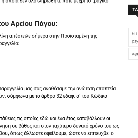
, η οποία δεν ολοκληρώθηκε ποτέ μέχρι το τραγικό
T
του Αρείου Πάγου:
htt
λίνη απέστειλε σήμερα στην Προϊσταμένη της
psy
ραγγελία:
Αφ
-παραγγελία μας σας αναθέσαμε την ανώτατη εποπτεία
ών, σύμφωνα με το άρθρο 32 εδαφ. α΄ του Κώδικα
θειες τις οποίες εδώ και ένα έτος καταβάλλουν οι
εύνηση σε βάθος και στον ταχύτερο δυνατό χρόνο του ως
θου, όπως άλλωστε οφείλουμε, ώστε να επιτευχθεί ο