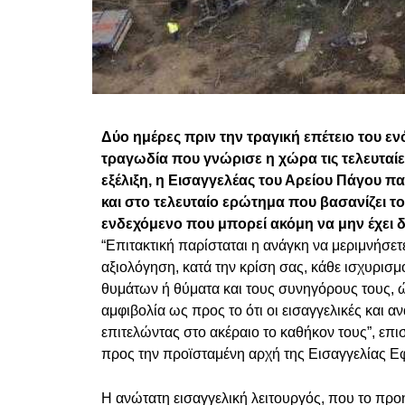
Δύο ημέρες πριν την τραγική επέτειο του 
τραγωδία που γνώρισε η χώρα τις τελευταίες
εξέλιξη, η Εισαγγελέας του Αρείου Πάγου π
και στο τελευταίο ερώτημα που βασανίζει το
ενδεχόμενο που μπορεί ακόμη να μην έχει δι
“Επιτακτική παρίσταται η ανάγκη να μεριμνήσετε
αξιολόγηση, κατά την κρίση σας, κάθε ισχυρισμ
θυμάτων ή θύματα και τους συνηγόρους τους, ώ
αμφιβολία ως προς το ότι οι εισαγγελικές και 
επιτελώντας στο ακέραιο το καθήκον τους”, επι
προς την προϊσταμένη αρχή της Εισαγγελίας Ε
Η ανώτατη εισαγγελική λειτουργός, που το προ