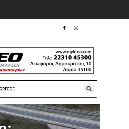
 GREECE
η: