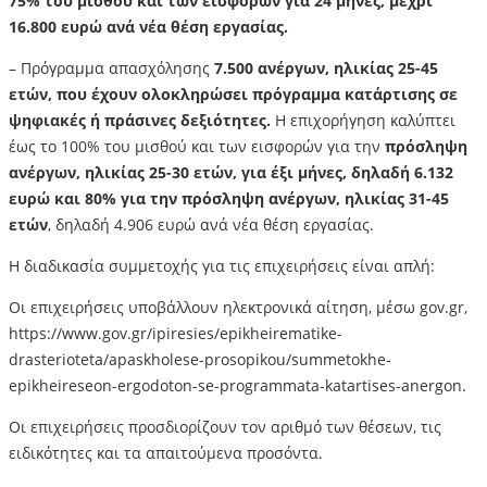
75% του μισθού και των εισφορών για 24 μήνες, μέχρι
16.800 ευρώ ανά νέα θέση εργασίας.
– Πρόγραμμα απασχόλησης
7.500 ανέργων, ηλικίας 25-45
ετών, που έχουν ολοκληρώσει πρόγραμμα κατάρτισης σε
ψηφιακές ή πράσινες δεξιότητες.
Η επιχορήγηση καλύπτει
έως το 100% του μισθού και των εισφορών για την
πρόσληψη
ανέργων, ηλικίας 25-30 ετών, για έξι μήνες, δηλαδή 6.132
ευρώ και 80% για την πρόσληψη ανέργων, ηλικίας 31-45
ετών
, δηλαδή 4.906 ευρώ ανά νέα θέση εργασίας.
Η διαδικασία συμμετοχής για τις επιχειρήσεις είναι απλή:
Οι επιχειρήσεις υποβάλλουν ηλεκτρονικά αίτηση, μέσω gov.gr,
https://www.gov.gr/ipiresies/epikheirematike-
drasterioteta/apaskholese-prosopikou/summetokhe-
epikheireseon-ergodoton-se-programmata-katartises-anergon.
Οι επιχειρήσεις προσδιορίζουν τον αριθμό των θέσεων, τις
ειδικότητες και τα απαιτούμενα προσόντα.