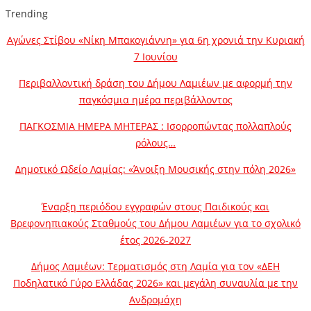
Trending
Αγώνες Στίβου «Νίκη Μπακογιάννη» για 6η χρονιά την Κυριακή
7 Ιουνίου
Περιβαλλοντική δράση του Δήμου Λαμιέων με αφορμή την
παγκόσμια ημέρα περιβάλλοντος
ΠΑΓΚΟΣΜΙΑ ΗΜΕΡΑ ΜΗΤΕΡΑΣ : Ισορροπώντας πολλαπλούς
ρόλους…
Δημοτικό Ωδείο Λαμίας: «Άνοιξη Μουσικής στην πόλη 2026»
Έναρξη περιόδου εγγραφών στους Παιδικούς και
Βρεφονηπιακούς Σταθμούς του Δήμου Λαμιέων για το σχολικό
έτος 2026-2027
Δήμος Λαμιέων: Τερματισμός στη Λαμία για τον «ΔΕΗ
Ποδηλατικό Γύρο Ελλάδας 2026» και μεγάλη συναυλία με την
Ανδρομάχη