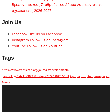
Βρεφονηπιακούς Σταθμούς του Δήμου Λαμιέων για το
σχολικό έτος 2026-2027
Join Us
Facebook
Like us on Facebook
Instagram
Follow us on Instagram
Youtube
Follow us on Youtube
Tags
https://www.frontiersin.org/journals/developmental-
psychology/articles/10.3389/fdpys.2024.1404235/full
Αφιερώματα
Κινηματογράφος
Ταινίες