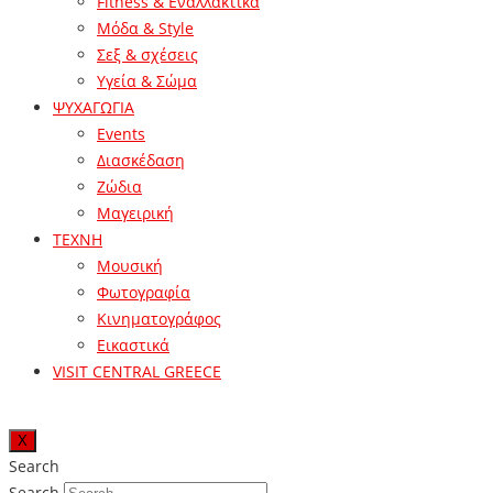
Fitness & Εναλλακτικά
Μόδα & Style
Σεξ & σχέσεις
Υγεία & Σώμα
ΨΥΧΑΓΩΓΙΑ
Events
Διασκέδαση
Ζώδια
Μαγειρική
ΤΕΧΝΗ
Μουσική
Φωτογραφία
Κινηματογράφος
Εικαστικά
VISIT CENTRAL GREECE
X
Search
Search