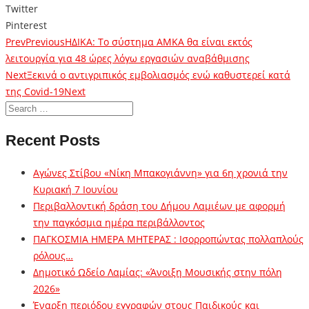
Twitter
Pinterest
Prev
Previous
ΗΔΙΚΑ: Το σύστημα ΑΜΚΑ θα είναι εκτός
λειτουργία για 48 ώρες λόγω εργασιών αναβάθμισης
Next
Ξεκινά ο αντιγριπικός εμβολιασμός ενώ καθυστερεί κατά
της Covid-19
Next
Recent Posts
Αγώνες Στίβου «Νίκη Μπακογιάννη» για 6η χρονιά την
Κυριακή 7 Ιουνίου
Περιβαλλοντική δράση του Δήμου Λαμιέων με αφορμή
την παγκόσμια ημέρα περιβάλλοντος
ΠΑΓΚΟΣΜΙΑ ΗΜΕΡΑ ΜΗΤΕΡΑΣ : Ισορροπώντας πολλαπλούς
ρόλους…
Δημοτικό Ωδείο Λαμίας: «Άνοιξη Μουσικής στην πόλη
2026»
Έναρξη περιόδου εγγραφών στους Παιδικούς και