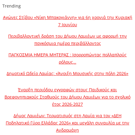
Trending
Αγώνες Στίβου «Νίκη Μπακογιάννη» για 6η χρονιά την Κυριακή
7 Ιουνίου
Περιβαλλοντική δράση του Δήμου Λαμιέων με αφορμή την
παγκόσμια ημέρα περιβάλλοντος
ΠΑΓΚΟΣΜΙΑ ΗΜΕΡΑ ΜΗΤΕΡΑΣ : Ισορροπώντας πολλαπλούς
ρόλους…
Δημοτικό Ωδείο Λαμίας: «Άνοιξη Μουσικής στην πόλη 2026»
Έναρξη περιόδου εγγραφών στους Παιδικούς και
Βρεφονηπιακούς Σταθμούς του Δήμου Λαμιέων για το σχολικό
έτος 2026-2027
Δήμος Λαμιέων: Τερματισμός στη Λαμία για τον «ΔΕΗ
Ποδηλατικό Γύρο Ελλάδας 2026» και μεγάλη συναυλία με την
Ανδρομάχη