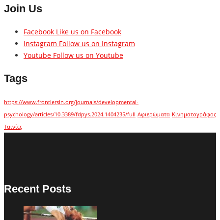
Join Us
Facebook
Like us on Facebook
Instagram
Follow us on Instagram
Youtube
Follow us on Youtube
Tags
https://www.frontiersin.org/journals/developmental-
psychology/articles/10.3389/fdpys.2024.1404235/full
Αφιερώματα
Κινηματογράφος
Ταινίες
Recent Posts