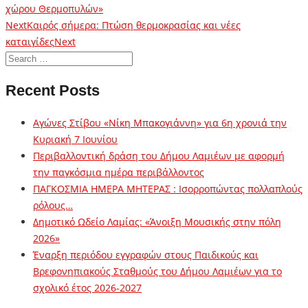
χώρου Θερμοπυλών»
Next
Καιρός σήμερα: Πτώση θερμοκρασίας και νέες
καταιγίδες
Next
Recent Posts
Αγώνες Στίβου «Νίκη Μπακογιάννη» για 6η χρονιά την
Κυριακή 7 Ιουνίου
Περιβαλλοντική δράση του Δήμου Λαμιέων με αφορμή
την παγκόσμια ημέρα περιβάλλοντος
ΠΑΓΚΟΣΜΙΑ ΗΜΕΡΑ ΜΗΤΕΡΑΣ : Ισορροπώντας πολλαπλούς
ρόλους…
Δημοτικό Ωδείο Λαμίας: «Άνοιξη Μουσικής στην πόλη
2026»
Έναρξη περιόδου εγγραφών στους Παιδικούς και
Βρεφονηπιακούς Σταθμούς του Δήμου Λαμιέων για το
σχολικό έτος 2026-2027