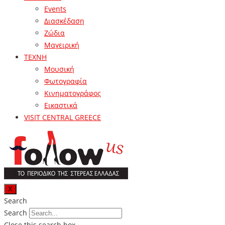
Events
Διασκέδαση
Ζώδια
Μαγειρική
ΤΕΧΝΗ
Μουσική
Φωτογραφία
Κινηματογράφος
Εικαστικά
VISIT CENTRAL GREECE
X
Search
Search
Close this search box.