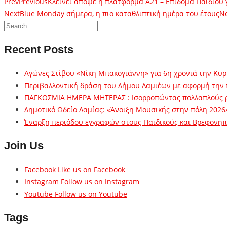
Prev
Previous
Κλείνει απόψε η πλατφόρμα Α21 – Επίδομα Παιδιού 
Next
Blue Monday σήμερα, η πιο καταθλιπτική ημέρα του έτους
N
Recent Posts
Αγώνες Στίβου «Νίκη Μπακογιάννη» για 6η χρονιά την Κυρ
Περιβαλλοντική δράση του Δήμου Λαμιέων με αφορμή την
ΠΑΓΚΟΣΜΙΑ ΗΜΕΡΑ ΜΗΤΕΡΑΣ : Ισορροπώντας πολλαπλούς 
Δημοτικό Ωδείο Λαμίας: «Άνοιξη Μουσικής στην πόλη 2026
Έναρξη περιόδου εγγραφών στους Παιδικούς και Βρεφονηπι
Join Us
Facebook
Like us on Facebook
Instagram
Follow us on Instagram
Youtube
Follow us on Youtube
Tags