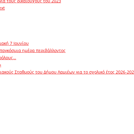
για τους δικαιούχους του 2023
ext
ιακή 7 Ιουνίου
 παγκόσμια ημέρα περιβάλλοντος
ρόλους…
»
ακούς Σταθμούς του Δήμου Λαμιέων για το σχολικό έτος 2026-20