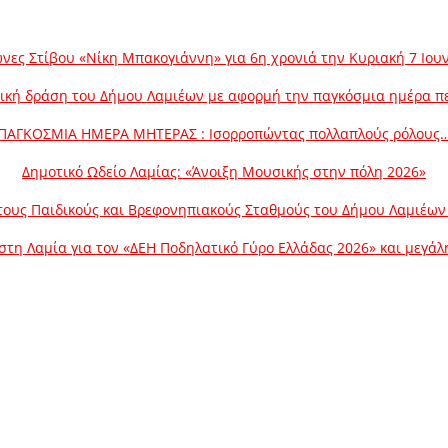
νες Στίβου «Νίκη Μπακογιάννη» για 6η χρονιά την Κυριακή 7 Ιου
ική δράση του Δήμου Λαμιέων με αφορμή την παγκόσμια ημέρα π
ΠΑΓΚΟΣΜΙΑ ΗΜΕΡΑ ΜΗΤΕΡΑΣ : Ισορροπώντας πολλαπλούς ρόλους
Δημοτικό Ωδείο Λαμίας: «Άνοιξη Μουσικής στην πόλη 2026»
ους Παιδικούς και Βρεφονηπιακούς Σταθμούς του Δήμου Λαμιέων γ
στη Λαμία για τον «ΔΕΗ Ποδηλατικό Γύρο Ελλάδας 2026» και μεγά