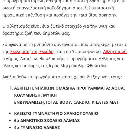
Η προγραμματισμένη άσκηση και η φυσική δραστηριότητα, με
σωστή επαγγελματική καθοδήγηση αποτελεί ουσιαστική
προσωπική επένδυση και προάγει την «Δια βίου άσκηση».
Ο αθλητισμός είναι ένα ζωτικό στοιχείο για την υγιή και
δραστήρια ζωή των δημοτών μας.
Σύμφωνα με το μνημόνιο συνεργασίας που υπογράφει μεταξύ
της
Εκκλησίας της Ελλάδο
ς και του Υφυπουργείου
Αθλητισμού
,
ο Δήμος Λαμιέων θα υλοποιήσει προγράμματα Άθλησης για
όλους και σε δομές της Ιεράς Μητρόπολης Φθιώτιδος.
Ακολουθούν τα προγράμματα και οι χώροι διεξαγωγής τους :
ΑΣΚΗΣΗ ΕΝΗΛΙΚΩΝ ΟΜΑΔΙΚΑ ΠΡΟΓΡΑΜΜΑΤΑ:
AQUA
,
ΚΟΛΥΜΒΗΣΗ, ΜΥΙΚΗ
ΕΝΔΥΝΑΜΩΣΗ,
TOTAL
BODY
,
CARDIO
, P
ILATES
MAT
.
ΚΛΕΙΣΤΟ ΓΥΜΝΑΣΤΗΡΙΟ ΧΑΛΚΙΟΠΟΥΛΕΙΟ
6ο ΔΗΜΟΤΙΚΟ ΣΧΟΛΕΙΟ ΛΑΜΙΑΣ
4ο ΓΥΜΝΑΣΙΟ ΛΑΜΙΑΣ