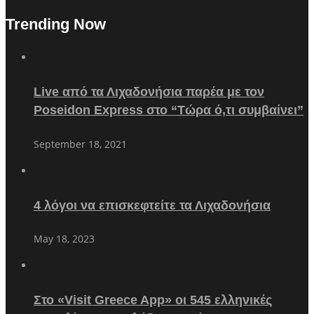
Trending Now
Live από τα Λιχαδονήσια παρέα με τον
Poseidon Express στο “Τώρα ό,τι συμβαίνει”
September 18, 2021
4 λόγοι να επισκεφτείτε τα Λιχαδονήσια
May 18, 2023
Στο «Visit Greece App» οι 545 ελληνικές