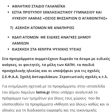
ΑΘΛΗΤΙΚΟ ΣΤΑΔΙΟ ΓΑΛΑΝΕΪΚΑ
ΕΣΤΙΑ ΠΡΟΤΥΠΟΥ ΕΚΚΛΗΣΙΑΣΤΙΚΟΥ ΓΥΜΝΑΣΙΟΥ ΚΑΙ
ΛΥΚΕΙΟΥ ΛΑΜΙΑΣ «ΟΣΙΟΣ ΒΗΣΣΑΡΙΩΝ Ο ΑΓΑΘΩΝΙΤΗΣ»
7) ΑΣΚΗΣΗ ΑΤΟΜΩΝ ΜΕ ΑΝΑΠΗΡΙΕΣ
ΚΔΑΠ ΑΤΟΜΩΝ ΜΕ ΕΙΔΙΚΕΣ ΑΝΑΓΚΕΣ ΔΗΜΟΥ
ΛΑΜΙΕΩΝ
8
)
ΑΣΚΗΣΗ ΣΤΑ ΚΕΝΤΡΑ ΨΥΧΙΚΗΣ ΥΓΕΙΑΣ
Στα προγράμματα συμμετέχουν δωρεάν τα άτομα με ειδικές
ανάγκες, οι φοιτητές, τα μέλη των ΚΑΠΗ, τα παιδιά
προσχολικής ηλικίας και οι υποψήφιοι για τις σχολές
Σ.Ε.Φ.Α.Α, Σχολή Αστυφυλάκων, Στρατιωτικές σχολές κ.τ.λ.
Για ενημέρωση σχετικά με τα προγράμματα, στην ιστοσελίδα
του Δήμου Λαμιέων
lamia
.
gr
όπου υπάρχει αναλυτικά το
πρόγραμμα των τμημάτων για όλους τους χώρους που θα
υλοποιηθούν τα προγράμματα «Άθληση για όλους» καθώς και οι
οδηγίες για τη διαδικασία εγγραφής και της οικονομικής