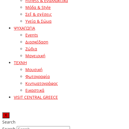
Fitness & Εναλλακτικά
Μόδα & Style
Σεξ & σχέσεις
Υγεία & Σώμα
ΨΥΧΑΓΩΓΙΑ
Events
Διασκέδαση
Ζώδια
Μαγειρική
ΤΕΧΝΗ
Μουσική
Φωτογραφία
Κινηματογράφος
Εικαστικά
VISIT CENTRAL GREECE
X
Search
Search