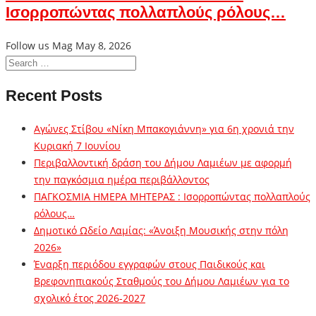
Ισορροπώντας πολλαπλούς ρόλους…
Follow us Mag
May 8, 2026
Recent Posts
Αγώνες Στίβου «Νίκη Μπακογιάννη» για 6η χρονιά την
Κυριακή 7 Ιουνίου
Περιβαλλοντική δράση του Δήμου Λαμιέων με αφορμή
την παγκόσμια ημέρα περιβάλλοντος
ΠΑΓΚΟΣΜΙΑ ΗΜΕΡΑ ΜΗΤΕΡΑΣ : Ισορροπώντας πολλαπλούς
ρόλους…
Δημοτικό Ωδείο Λαμίας: «Άνοιξη Μουσικής στην πόλη
2026»
Έναρξη περιόδου εγγραφών στους Παιδικούς και
Βρεφονηπιακούς Σταθμούς του Δήμου Λαμιέων για το
σχολικό έτος 2026-2027