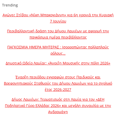
Trending
Αγώνες Στίβου «Νίκη Μπακογιάννη» για 6η χρονιά την Κυριακή
7 Ιουνίου
Περιβαλλοντική δράση του Δήμου Λαμιέων με αφορμή την
παγκόσμια ημέρα περιβάλλοντος
ΠΑΓΚΟΣΜΙΑ ΗΜΕΡΑ ΜΗΤΕΡΑΣ : Ισορροπώντας πολλαπλούς
ρόλους…
Δημοτικό Ωδείο Λαμίας: «Άνοιξη Μουσικής στην πόλη 2026»
Έναρξη περιόδου εγγραφών στους Παιδικούς και
Βρεφονηπιακούς Σταθμούς του Δήμου Λαμιέων για το σχολικό
έτος 2026-2027
Δήμος Λαμιέων: Τερματισμός στη Λαμία για τον «ΔΕΗ
Ποδηλατικό Γύρο Ελλάδας 2026» και μεγάλη συναυλία με την
Ανδρομάχη