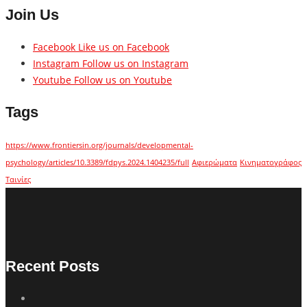
Join Us
Facebook
Like us on Facebook
Instagram
Follow us on Instagram
Youtube
Follow us on Youtube
Tags
https://www.frontiersin.org/journals/developmental-
psychology/articles/10.3389/fdpys.2024.1404235/full
Αφιερώματα
Κινηματογράφος
Ταινίες
Recent Posts