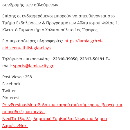
συνδρομής των αθλούμενων.
Επίσης οι ενδιαφερόμενοι μπορούν να απευθύνονται στο
Τμήμα Εκδηλώσεων & Προγραμμάτων Αθλητισμού Φιλίας 1,
Κλειστό Γυμναστήριο Χαλκιοπούλειο 1ος Όροφος.
Για περισσότερες πληροφορίες:
https://lamia.gr/roi-
eidiseon/athlisi-gia-oloys
Τηλέφωνα επικοινωνίας:
22310-39050, 22313-50191
E
–
mail
:
sports
@
lamia
–
city
.
gr
Post Views:
258
Facebook
Twitter
Pinterest
Prev
Previous
Μεταβολή του καιρού από σήμερα με βροχές και
σποραδικές καταιγίδες
Next
Tο 15μελές Δημοτικό Συμβούλιο Νέων του Δήμου
Λαμιέων
Next