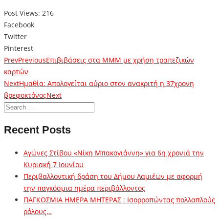
Post Views:
216
Facebook
Twitter
Pinterest
Prev
Previous
Επιβιβάσεις στα ΜΜΜ με χρήση τραπεζικών
καρτών
Next
Ημαθία: Απολογείται αύριο στον ανακριτή η 37χρονη
βρεφοκτόνος
Next
Recent Posts
Αγώνες Στίβου «Νίκη Μπακογιάννη» για 6η χρονιά την
Κυριακή 7 Ιουνίου
Περιβαλλοντική δράση του Δήμου Λαμιέων με αφορμή
την παγκόσμια ημέρα περιβάλλοντος
ΠΑΓΚΟΣΜΙΑ ΗΜΕΡΑ ΜΗΤΕΡΑΣ : Ισορροπώντας πολλαπλούς
ρόλους…