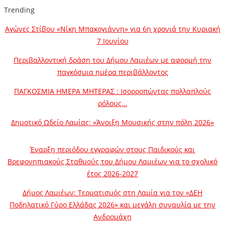
Trending
Αγώνες Στίβου «Νίκη Μπακογιάννη» για 6η χρονιά την Κυριακή
7 Ιουνίου
Περιβαλλοντική δράση του Δήμου Λαμιέων με αφορμή την
παγκόσμια ημέρα περιβάλλοντος
ΠΑΓΚΟΣΜΙΑ ΗΜΕΡΑ ΜΗΤΕΡΑΣ : Ισορροπώντας πολλαπλούς
ρόλους…
Δημοτικό Ωδείο Λαμίας: «Άνοιξη Μουσικής στην πόλη 2026»
Έναρξη περιόδου εγγραφών στους Παιδικούς και
Βρεφονηπιακούς Σταθμούς του Δήμου Λαμιέων για το σχολικό
έτος 2026-2027
Δήμος Λαμιέων: Τερματισμός στη Λαμία για τον «ΔΕΗ
Ποδηλατικό Γύρο Ελλάδας 2026» και μεγάλη συναυλία με την
Ανδρομάχη