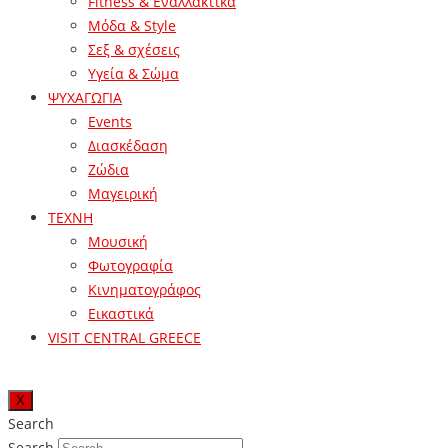
Fitness & Εναλλακτικά
Μόδα & Style
Σεξ & σχέσεις
Υγεία & Σώμα
ΨΥΧΑΓΩΓΙΑ
Events
Διασκέδαση
Ζώδια
Μαγειρική
ΤΕΧΝΗ
Μουσική
Φωτογραφία
Κινηματογράφος
Εικαστικά
VISIT CENTRAL GREECE
X
Search
Search