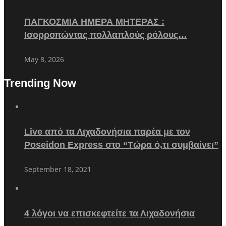
ΠΑΓΚΟΣΜΙΑ ΗΜΕΡΑ ΜΗΤΕΡΑΣ :
Ισορροπώντας πολλαπλούς ρόλους…
May 8, 2026
Trending Now
Live από τα Λιχαδονήσια παρέα με τον
Poseidon Express στο “Τώρα ό,τι συμβαίνει”
September 18, 2021
4 λόγοι να επισκεφτείτε τα Λιχαδονήσια