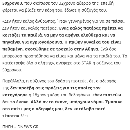
50χρονου,
που σκότωσε τον 32χρονο αδερφό της, επειδή
φέρεται να βίαζε την κόρη του, έδωσε η σύζυγός του.
«Δεν ήταν καλός άνθρωπος. Ήταν γεννημένος για να σε πείσει.
Δεν ήταν και καλός πατέρας.
Ένας καλός πατέρας πρέπει να
κοιτάζει τα παιδιά, να μην τα αφήνει ελεύθερα και να
πηγαίνει για αγριογούρουνα. Η πρώην γυναίκα του είναι
πεθαμένη, σκοτώθηκε σε τροχαίο στην Αθήνα
. Εγώ όσο
μπορούσα προσπάθησα να είμαι και μάνα για τα παιδιά του. Τα
κατέστρεψε όλα ο αλήτης», ανέφερε στο STAR η σύζυγος του
50χρονου.
Παράλληλα, η σύζυγος του δράστη πιστεύει ότι ο αδερφός
της
δεν προέβη στις πράξεις για τις οποίες τον
κατηγόρησε
η 18χρονη κόρη του δολοφόνου. «
Δεν πιστεύω
ότι το έκανε. Αλλά αν το έκανε, υπάρχουν νόμοι. Έμπαινε
στο σπίτι μας ο αδερφός μου, δεν κατάλαβα ποτέ
τίποτα»
λέει.
ΠΗΓΗ – DNEWS.GR