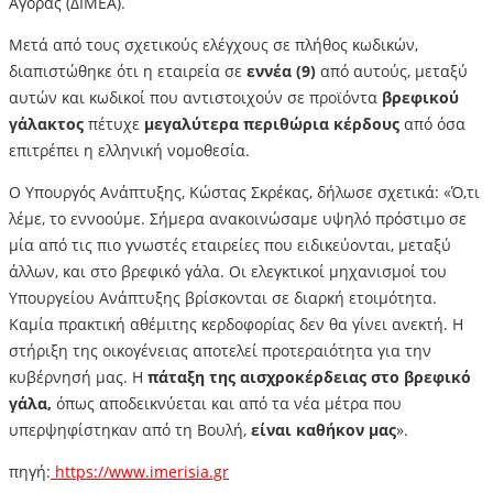
Αγοράς (ΔΙΜΕΑ).
Μετά από τους σχετικούς ελέγχους σε πλήθος κωδικών,
διαπιστώθηκε ότι η εταιρεία σε
εννέα (9)
από αυτούς, μεταξύ
αυτών και κωδικοί που αντιστοιχούν σε προϊόντα
βρεφικού
γάλακτος
πέτυχε
μεγαλύτερα περιθώρια κέρδους
από όσα
επιτρέπει η ελληνική νομοθεσία.
Ο Υπουργός Ανάπτυξης, Κώστας Σκρέκας, δήλωσε σχετικά: «Ό,τι
λέμε, το εννοούμε. Σήμερα ανακοινώσαμε υψηλό πρόστιμο σε
μία από τις πιο γνωστές εταιρείες που ειδικεύονται, μεταξύ
άλλων, και στο βρεφικό γάλα. Οι ελεγκτικοί μηχανισμοί του
Υπουργείου Ανάπτυξης βρίσκονται σε διαρκή ετοιμότητα.
Καμία πρακτική αθέμιτης κερδοφορίας δεν θα γίνει ανεκτή. Η
στήριξη της οικογένειας αποτελεί προτεραιότητα για την
κυβέρνησή μας. Η
πάταξη της αισχροκέρδειας στο βρεφικό
γάλα,
όπως αποδεικνύεται και από τα νέα μέτρα που
υπερψηφίστηκαν από τη Βουλή,
είναι καθήκον μας
».
πηγή:
https://www.imerisia.gr