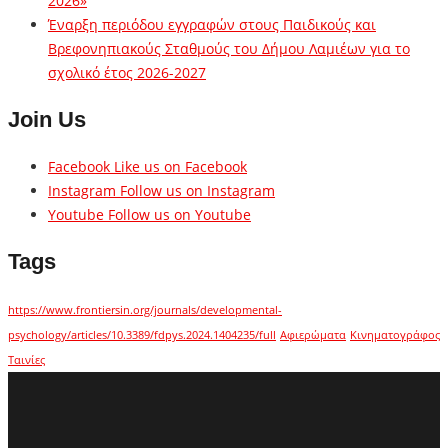
2026»
Έναρξη περιόδου εγγραφών στους Παιδικούς και
Βρεφονηπιακούς Σταθμούς του Δήμου Λαμιέων για το
σχολικό έτος 2026-2027
Join Us
Facebook
Like us on Facebook
Instagram
Follow us on Instagram
Youtube
Follow us on Youtube
Tags
https://www.frontiersin.org/journals/developmental-
psychology/articles/10.3389/fdpys.2024.1404235/full
Αφιερώματα
Κινηματογράφος
Ταινίες