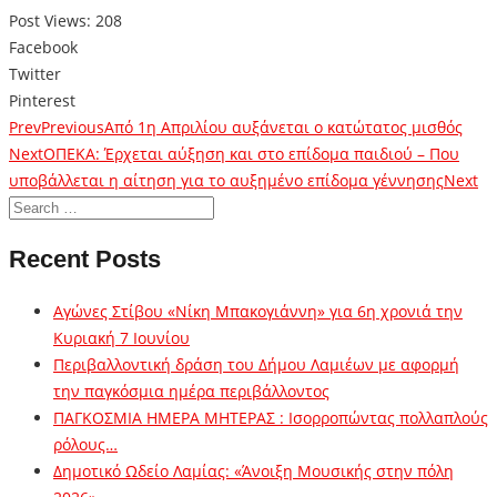
Post Views:
208
Facebook
Twitter
Pinterest
Prev
Previous
Από 1η Απριλίου αυξάνεται ο κατώτατος μισθός
Next
ΟΠΕΚΑ: Έρχεται αύξηση και στο επίδομα παιδιού – Που
υποβάλλεται η αίτηση για το αυξημένο επίδομα γέννησης
Next
Recent Posts
Αγώνες Στίβου «Νίκη Μπακογιάννη» για 6η χρονιά την
Κυριακή 7 Ιουνίου
Περιβαλλοντική δράση του Δήμου Λαμιέων με αφορμή
την παγκόσμια ημέρα περιβάλλοντος
ΠΑΓΚΟΣΜΙΑ ΗΜΕΡΑ ΜΗΤΕΡΑΣ : Ισορροπώντας πολλαπλούς
ρόλους…
Δημοτικό Ωδείο Λαμίας: «Άνοιξη Μουσικής στην πόλη