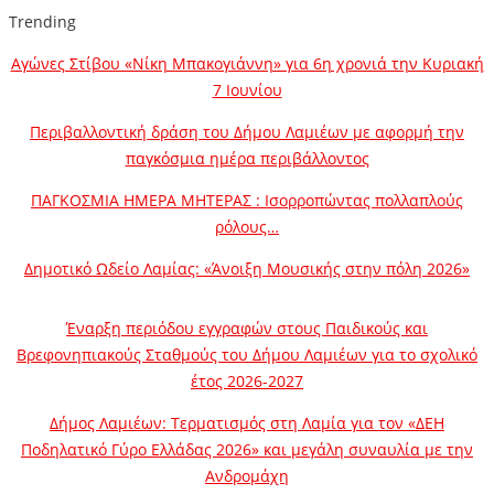
Trending
Αγώνες Στίβου «Νίκη Μπακογιάννη» για 6η χρονιά την Κυριακή
7 Ιουνίου
Περιβαλλοντική δράση του Δήμου Λαμιέων με αφορμή την
παγκόσμια ημέρα περιβάλλοντος
ΠΑΓΚΟΣΜΙΑ ΗΜΕΡΑ ΜΗΤΕΡΑΣ : Ισορροπώντας πολλαπλούς
ρόλους…
Δημοτικό Ωδείο Λαμίας: «Άνοιξη Μουσικής στην πόλη 2026»
Έναρξη περιόδου εγγραφών στους Παιδικούς και
Βρεφονηπιακούς Σταθμούς του Δήμου Λαμιέων για το σχολικό
έτος 2026-2027
Δήμος Λαμιέων: Τερματισμός στη Λαμία για τον «ΔΕΗ
Ποδηλατικό Γύρο Ελλάδας 2026» και μεγάλη συναυλία με την
Ανδρομάχη