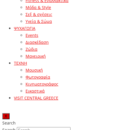
Fitness & Εναλλακτικά
Μόδα & Style
Σεξ & σχέσεις
Υγεία & Σώμα
ΨΥΧΑΓΩΓΙΑ
Events
Διασκέδαση
Ζώδια
Μαγειρική
ΤΕΧΝΗ
Μουσική
Φωτογραφία
Κινηματογράφος
Εικαστικά
VISIT CENTRAL GREECE
X
Search
Search