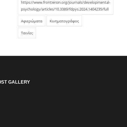
https://www.frontiersin.org/journals/developmental-
psychology/articles/10.3389/fdpys.2024.1404235/full
Αφιερώματα
Κινηματογράφος
Ταινίες
OST GALLERY