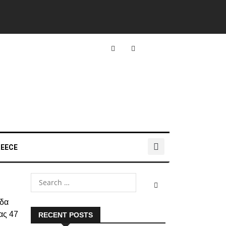
REECE
άδα
ας 47
RECENT POSTS