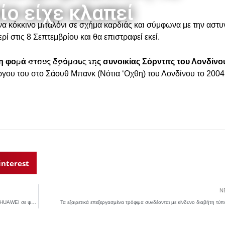
ίο είχε κλαπεί
ένα κόκκινο μπαλόνι σε σχήμα καρδιάς και σύμφωνα με την αστυ
ρί στις 8 Σεπτεμβρίου και θα επιστραφεί εκεί.
η φορά στους δρόμους της συνοικίας Σόρντιτς του Λονδίνο
September 13, 2024
ργου του στο Σάουθ Μπανκ (Νότια ‘Οχθη) του Λονδίνου το 2004
interest
N
Από σήμερα οι αιτήσεις του νέου προγράμματος κατάρτισης ΔΥΠΑ – HUAWEI σε ψηφιακές δεξιότητες για άνεργες γυναίκες.
Τα εξαιρετικά επεξεργασμένα τρόφιμα συνδέονται με κίνδυνο διαβήτη τύπ