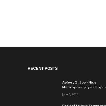
RECENT POSTS
Αγώνες Στίβου «Νίκη
Μπακογιάννη» για 6η χρον
την Κυριακή 7 Ιουνίου
June 4, 2026
Περιβαλλοντική δράση του