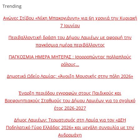
Trending
Αγώνες Στίβου «Νίκη Μπακογιάννη» για 6η χρονιά την Κυριακή
7 Ιουνίου
Περιβαλλοντική δράση του Δήμου Λαμιέων με αφορμή την
παγκόσμια ημέρα περιβάλλοντος
ΠΑΓΚΟΣΜΙΑ ΗΜΕΡΑ ΜΗΤΕΡΑΣ : Ισορροπώντας πολλαπλούς
ρόλους…
Δημοτικό Ωδείο Λαμίας: «Άνοιξη Μουσικής στην πόλη 2026»
Έναρξη περιόδου εγγραφών στους Παιδικούς και
Βρεφονηπιακούς Σταθμούς του Δήμου Λαμιέων για το σχολικό
έτος 2026-2027
Δήμος Λαμιέων: Τερματισμός στη Λαμία για τον «ΔΕΗ
Ποδηλατικό Γύρο Ελλάδας 2026» και μεγάλη συναυλία με την
Ανδρομάχη