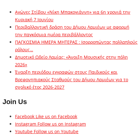
Αγώνες Στίβου «Νίκη Μπακογιάννη» για 6η χρονιά την
Κυριακή 7 Ιουνίου
Περιβαλλοντική δράση του Δήμου Λαμιέων με αφορμή
την παγκόσμια ημέρα περιβάλλοντος
ΠΑΓΚΟΣΜΙΑ ΗΜΕΡΑ ΜΗΤΕΡΑΣ : Ισορροπώντας πολλαπλούς
ρόλους…
Δημοτικό Ωδείο Λαμίας: «Άνοιξη Μουσικής στην πόλη
2026»
Έναρξη περιόδου εγγραφών στους Παιδικούς και
Βρεφονηπιακούς Σταθμούς του Δήμου Λαμιέων για το
σχολικό έτος 2026-2027
Join Us
Facebook
Like us on Facebook
Instagram
Follow us on Instagram
Youtube
Follow us on Youtube