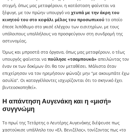
στιγμή, όπως μας μεταφέρουν, η κατάσταση φαίνεται να
ξέφυγε, με τον πρώην υπουργό να
χτυπά με την άκρη του
κινητού του στο κεφάλι μέλος του προσωπικού
το οποίο
έπεσε λιπόθυμο στο γκισέ ελέγχου των εισιτηρίων, με τους
υπόλοιπους υπαλλήλους να προσφεύγουν στη συνδρομή της
αστυνομίας.
Όμως και μπροστά στα όργανα, όπως μας μεταφέρουν, ο τέως
υπουργός φαίνεται να
πούλησε «τσαμπουκά»
απειλώντας τον
έναν εκ των δοκίμων ότι θα τον μεταθέσει. Μάλιστα όταν
επιχείρησαν να τον ηρεμήσουν φώναζε μην “με ακουμπάτε έχω
ασυλία”. Οι καταγγέλλοντες ισχυρίζονται ότι το σκηνικό έχει
βιντεοσκοπηθεί».
Η απάντηση Αυγενάκη και η «μισή»
συγγνώμη
Το πρωί της Τετάρτης ο Λευτέρης Αυγενάκης διέψευσε πως
χαστούκισε υπάλληλο του «Ελ. Βενιζέλος», τονίζοντας πως «το