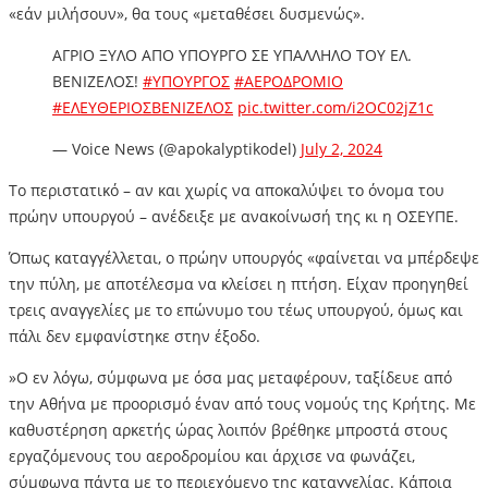
«εάν μιλήσουν», θα τους «μεταθέσει δυσμενώς».
ΑΓΡΙΟ ΞΥΛΟ ΑΠΟ ΥΠΟΥΡΓΟ ΣΕ ΥΠΑΛΛΗΛΟ ΤΟΥ ΕΛ.
ΒΕΝΙΖΕΛΟΣ!
#ΥΠΟΥΡΓΟΣ
#ΑΕΡΟΔΡΟΜΙΟ
#ΕΛΕΥΘΕΡΙΟΣΒΕΝΙΖΕΛΟΣ
pic.twitter.com/i2OC02jZ1c
— Voice News (@apokalyptikodel)
July 2, 2024
Το περιστατικό – αν και χωρίς να αποκαλύψει το όνομα του
πρώην υπουργού – ανέδειξε με ανακοίνωσή της κι η ΟΣΕΥΠΕ.
Όπως καταγγέλλεται, ο πρώην υπουργός «φαίνεται να μπέρδεψε
την πύλη, με αποτέλεσμα να κλείσει η πτήση. Είχαν προηγηθεί
τρεις αναγγελίες με το επώνυμο του τέως υπουργού, όμως και
πάλι δεν εμφανίστηκε στην έξοδο.
»Ο εν λόγω, σύμφωνα με όσα μας μεταφέρουν, ταξίδευε από
την Αθήνα με προορισμό έναν από τους νομούς της Κρήτης. Με
καθυστέρηση αρκετής ώρας λοιπόν βρέθηκε μπροστά στους
εργαζόμενους του αεροδρομίου και άρχισε να φωνάζει,
σύμφωνα πάντα με το περιεχόμενο της καταγγελίας. Κάποια