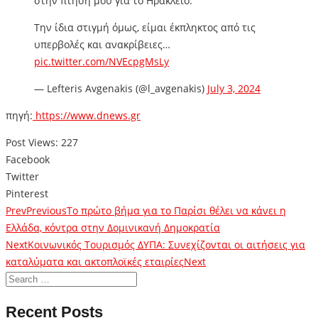
στην πτήση μου για το Ηράκλειο.
Την ίδια στιγμή όμως, είμαι έκπληκτος από τις
υπερβολές και ανακρίβειες…
pic.twitter.com/NVEcpgMsLy
— Lefteris Avgenakis (@l_avgenakis)
July 3, 2024
πηγή:
https://www.dnews.gr
Post Views:
227
Facebook
Twitter
Pinterest
Prev
Previous
Το πρώτο βήμα για το Παρίσι θέλει να κάνει η
Ελλάδα, κόντρα στην Δομινικανή Δημοκρατία
Next
Κοινωνικός Τουρισμός ΔΥΠΑ: Συνεχίζονται οι αιτήσεις για
καταλύματα και ακτοπλοϊκές εταιρίες
Next
Recent Posts