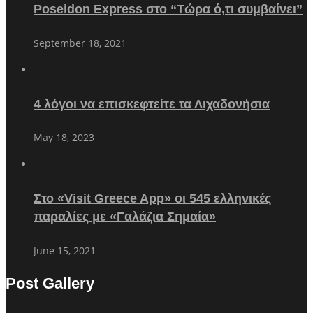
Poseidon Express στο “Τώρα ό,τι συμβαίνει”
September 18, 2021
4 λόγοι να επισκεφτείτε τα Λιχαδονήσια
May 18, 2023
Στο «Visit Greece App» οι 545 ελληνικές
παραλίες με «Γαλάζια Σημαία»
June 15, 2021
Post Gallery