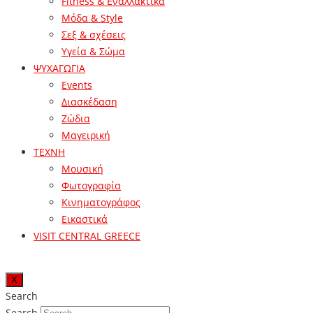
Fitness & Εναλλακτικά
Μόδα & Style
Σεξ & σχέσεις
Υγεία & Σώμα
ΨΥΧΑΓΩΓΙΑ
Events
Διασκέδαση
Ζώδια
Μαγειρική
ΤΕΧΝΗ
Μουσική
Φωτογραφία
Κινηματογράφος
Εικαστικά
VISIT CENTRAL GREECE
X
Search
Search