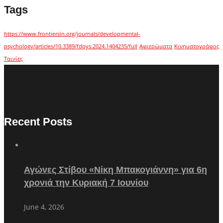
Tags
https://www.frontiersin.org/journals/developmental-
psychology/articles/10.3389/fdpys.2024.1404235/full
Αφιερώματα
Κινηματογράφος
Ταινίες
Recent Posts
Αγώνες Στίβου «Νίκη Μπακογιάννη» για 6η
χρονιά την Κυριακή 7 Ιουνίου
June 4, 2026