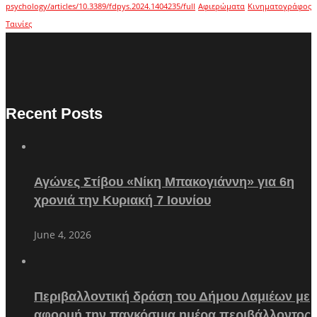
psychology/articles/10.3389/fdpys.2024.1404235/full
Αφιερώματα
Κινηματογράφος
Ταινίες
Recent Posts
Αγώνες Στίβου «Νίκη Μπακογιάννη» για 6η
χρονιά την Κυριακή 7 Ιουνίου
June 4, 2026
Περιβαλλοντική δράση του Δήμου Λαμιέων με
αφορμή την παγκόσμια ημέρα περιβάλλοντος