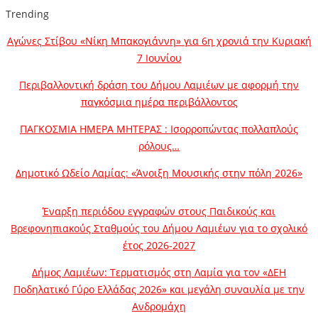
Trending
Αγώνες Στίβου «Νίκη Μπακογιάννη» για 6η χρονιά την Κυριακή
7 Ιουνίου
Περιβαλλοντική δράση του Δήμου Λαμιέων με αφορμή την
παγκόσμια ημέρα περιβάλλοντος
ΠΑΓΚΟΣΜΙΑ ΗΜΕΡΑ ΜΗΤΕΡΑΣ : Ισορροπώντας πολλαπλούς
ρόλους…
Δημοτικό Ωδείο Λαμίας: «Άνοιξη Μουσικής στην πόλη 2026»
Έναρξη περιόδου εγγραφών στους Παιδικούς και
Βρεφονηπιακούς Σταθμούς του Δήμου Λαμιέων για το σχολικό
έτος 2026-2027
Δήμος Λαμιέων: Τερματισμός στη Λαμία για τον «ΔΕΗ
Ποδηλατικό Γύρο Ελλάδας 2026» και μεγάλη συναυλία με την
Ανδρομάχη