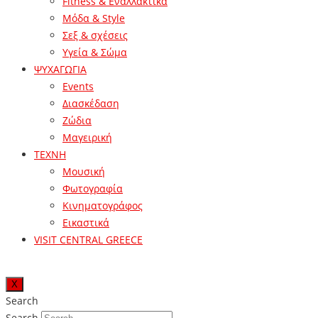
Fitness & Εναλλακτικά
Μόδα & Style
Σεξ & σχέσεις
Υγεία & Σώμα
ΨΥΧΑΓΩΓΙΑ
Events
Διασκέδαση
Ζώδια
Μαγειρική
ΤΕΧΝΗ
Μουσική
Φωτογραφία
Κινηματογράφος
Εικαστικά
VISIT CENTRAL GREECE
X
Search
Search