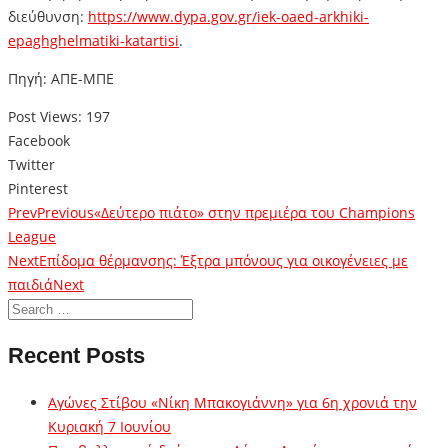
διεύθυνση:
https://www.dypa.gov.gr/iek-oaed-arkhiki-
epaghghelmatiki-katartisi
.
Πηγή: ΑΠΕ-ΜΠΕ
Post Views:
197
Facebook
Twitter
Pinterest
Prev
Previous
«Δεύτερο πιάτο» στην πρεμιέρα του Champions
League
Next
Επίδομα θέρμανσης: Έξτρα μπόνους για οικογένειες με
παιδιά
Next
Recent Posts
Αγώνες Στίβου «Νίκη Μπακογιάννη» για 6η χρονιά την
Κυριακή 7 Ιουνίου