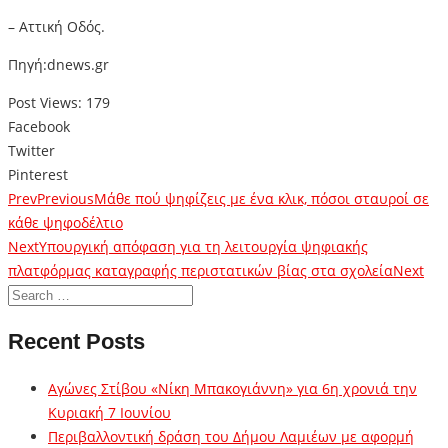
– Αττική Οδός.
Πηγή:dnews.gr
Post Views:
179
Facebook
Twitter
Pinterest
Prev
Previous
Μάθε πού ψηφίζεις με ένα κλικ, πόσοι σταυροί σε
κάθε ψηφοδέλτιο
Next
Υπουργική απόφαση για τη λειτουργία ψηφιακής
πλατφόρμας καταγραφής περιστατικών βίας στα σχολεία
Next
Recent Posts
Αγώνες Στίβου «Νίκη Μπακογιάννη» για 6η χρονιά την
Κυριακή 7 Ιουνίου
Περιβαλλοντική δράση του Δήμου Λαμιέων με αφορμή