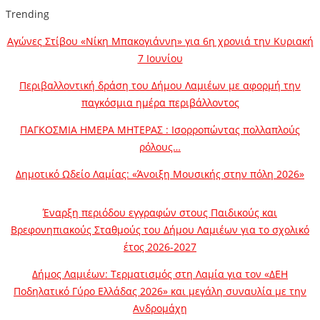
Trending
Αγώνες Στίβου «Νίκη Μπακογιάννη» για 6η χρονιά την Κυριακή
7 Ιουνίου
Περιβαλλοντική δράση του Δήμου Λαμιέων με αφορμή την
παγκόσμια ημέρα περιβάλλοντος
ΠΑΓΚΟΣΜΙΑ ΗΜΕΡΑ ΜΗΤΕΡΑΣ : Ισορροπώντας πολλαπλούς
ρόλους…
Δημοτικό Ωδείο Λαμίας: «Άνοιξη Μουσικής στην πόλη 2026»
Έναρξη περιόδου εγγραφών στους Παιδικούς και
Βρεφονηπιακούς Σταθμούς του Δήμου Λαμιέων για το σχολικό
έτος 2026-2027
Δήμος Λαμιέων: Τερματισμός στη Λαμία για τον «ΔΕΗ
Ποδηλατικό Γύρο Ελλάδας 2026» και μεγάλη συναυλία με την
Ανδρομάχη