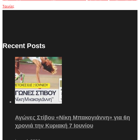
Ταινίες
Recent Posts
Αγώνες Στίβου «Νίκη Μπακογιάννη» για 6η
χρονιά την Κυριακή 7 Ιουνίου