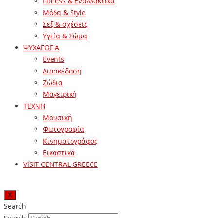
Fitness & Εναλλακτικά
Μόδα & Style
Σεξ & σχέσεις
Υγεία & Σώμα
ΨΥΧΑΓΩΓΙΑ
Events
Διασκέδαση
Ζώδια
Μαγειρική
ΤΕΧΝΗ
Μουσική
Φωτογραφία
Κινηματογράφος
Εικαστικά
VISIT CENTRAL GREECE
X
Search
Search