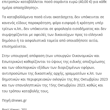
επιτροπών καταβάλλεται ποσό σαράντα ευρώ (40,00 €) για κάθε
ημέρα απασχόλησης».
Τα καταβαλλόμενα ποσά είναι ακατάσχετα, δεν υπόκεινται σε
κανενός είδους παρακράτηση, φόρο εισφορά ή κράτηση υπέρ
τρίτων κ.λπ., δεν υπόκεινται σε φορολογία εισοδήματος και δεν
συμψηφίζονται με οφειλές των δικαιούχων προς το ελληνικό
δημόσιο ή τα ασφαλιστικά ταμεία από οποιαδήποτε αιτία,
επισημαίνεται.
Στην υπουργική απόφαση (των υπουργών Οικονομικών και
Εσωτερικών) καθορίζονται το ύψους της ειδικής αποζημίωσης
και των οδοιπορικών εξόδων των διοριζομένων εφόρων,
αντιπροσώπων της δικαστικής αρχής, γραμματέων κ.λπ. των
δημοτικών και περιφερειακών εκλογών της 8ης Οκτωβρίου 2023
και των επαναληπτικών της 15ης Οκτωβρίου 2023, καθώς και
του τρόπου καταβολής τους.
Πηγή:dnews.gr
Post Views:
201