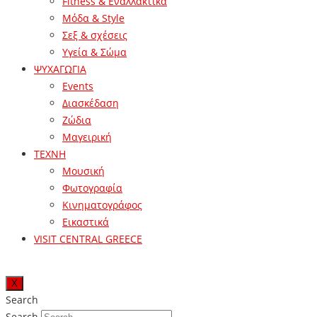
Fitness & Εναλλακτικά
Μόδα & Style
Σεξ & σχέσεις
Υγεία & Σώμα
ΨΥΧΑΓΩΓΙΑ
Events
Διασκέδαση
Ζώδια
Μαγειρική
ΤΕΧΝΗ
Μουσική
Φωτογραφία
Κινηματογράφος
Εικαστικά
VISIT CENTRAL GREECE
X
Search
Search