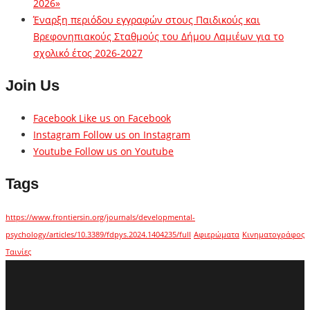
2026»
Έναρξη περιόδου εγγραφών στους Παιδικούς και
Βρεφονηπιακούς Σταθμούς του Δήμου Λαμιέων για το
σχολικό έτος 2026-2027
Join Us
Facebook
Like us on Facebook
Instagram
Follow us on Instagram
Youtube
Follow us on Youtube
Tags
https://www.frontiersin.org/journals/developmental-
psychology/articles/10.3389/fdpys.2024.1404235/full
Αφιερώματα
Κινηματογράφος
Ταινίες