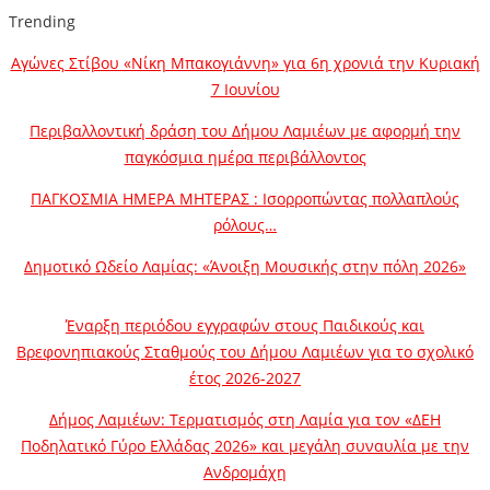
Trending
Αγώνες Στίβου «Νίκη Μπακογιάννη» για 6η χρονιά την Κυριακή
7 Ιουνίου
Περιβαλλοντική δράση του Δήμου Λαμιέων με αφορμή την
παγκόσμια ημέρα περιβάλλοντος
ΠΑΓΚΟΣΜΙΑ ΗΜΕΡΑ ΜΗΤΕΡΑΣ : Ισορροπώντας πολλαπλούς
ρόλους…
Δημοτικό Ωδείο Λαμίας: «Άνοιξη Μουσικής στην πόλη 2026»
Έναρξη περιόδου εγγραφών στους Παιδικούς και
Βρεφονηπιακούς Σταθμούς του Δήμου Λαμιέων για το σχολικό
έτος 2026-2027
Δήμος Λαμιέων: Τερματισμός στη Λαμία για τον «ΔΕΗ
Ποδηλατικό Γύρο Ελλάδας 2026» και μεγάλη συναυλία με την
Ανδρομάχη