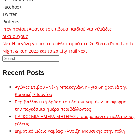
Facebook
Twitter
Pinterest
Prev
Previous
Άφαντο το επίδομα παιδιού για χιλιάδες
δικαιούχους
Next
Η μεγάλη γιορτή του αθλητισμού στο 2ο Sterea Run- Lamia
Night & Run 2023 και το 2ο City Trail
Next
Recent Posts
Αγώνες Στίβου «Νίκη Μπακογιάννη» για 6η χρονιά την
Κυριακή 7 Ιουνίου
Περιβαλλοντική δράση του Δήμου Λαμιέων με αφορμή
την παγκόσμια ημέρα περιβάλλοντος
ΠΑΓΚΟΣΜΙΑ ΗΜΕΡΑ ΜΗΤΕΡΑΣ : Ισορροπώντας πολλαπλούς
ρόλους…
Δημοτικό Ωδείο Λαμίας: «Άνοιξη Μουσικής στην πόλη