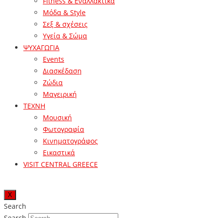
Fitness & Εναλλακτικά
Μόδα & Style
Σεξ & σχέσεις
Υγεία & Σώμα
ΨΥΧΑΓΩΓΙΑ
Events
Διασκέδαση
Ζώδια
Μαγειρική
ΤΕΧΝΗ
Μουσική
Φωτογραφία
Κινηματογράφος
Εικαστικά
VISIT CENTRAL GREECE
X
Search
Search