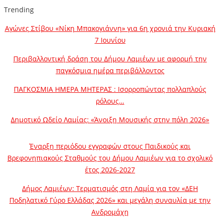
Trending
Αγώνες Στίβου «Νίκη Μπακογιάννη» για 6η χρονιά την Κυριακή
7 Ιουνίου
Περιβαλλοντική δράση του Δήμου Λαμιέων με αφορμή την
παγκόσμια ημέρα περιβάλλοντος
ΠΑΓΚΟΣΜΙΑ ΗΜΕΡΑ ΜΗΤΕΡΑΣ : Ισορροπώντας πολλαπλούς
ρόλους…
Δημοτικό Ωδείο Λαμίας: «Άνοιξη Μουσικής στην πόλη 2026»
Έναρξη περιόδου εγγραφών στους Παιδικούς και
Βρεφονηπιακούς Σταθμούς του Δήμου Λαμιέων για το σχολικό
έτος 2026-2027
Δήμος Λαμιέων: Τερματισμός στη Λαμία για τον «ΔΕΗ
Ποδηλατικό Γύρο Ελλάδας 2026» και μεγάλη συναυλία με την
Ανδρομάχη