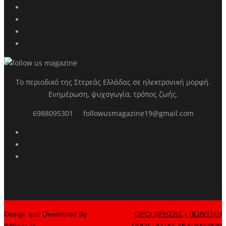
Το περιοδικό της Στερεάς Ελλάδας σε ηλεκτρονική μορφή.
Ενημέρωση, ψυχαγωγία, τρόπος ζωής.
6988095301
followusmagazine19@gmail.com
Design and Developed By
ΟΡΟΙ ΧΡΗΣΗΣ
|
ΠΟΛΙΤΙΚΗ