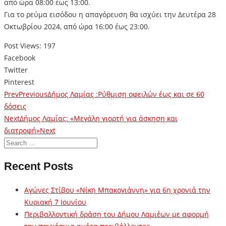
από ώρα 08:00 έως 13:00.
Για το ρεύμα εισόδου η απαγόρευση θα ισχύει την Δευτέρα 28
Οκτωβρίου 2024, από ώρα 16:00 έως 23:00.
Post Views:
197
Facebook
Twitter
Pinterest
Prev
Previous
Δήμος Λαμίας :Ρύθμιση οφειλών έως και σε 60
δόσεις
Next
Δήμος Λαμίας: «Μεγάλη γιορτή για άσκηση και
διατροφή»
Next
Recent Posts
Αγώνες Στίβου «Νίκη Μπακογιάννη» για 6η χρονιά την
Κυριακή 7 Ιουνίου
Περιβαλλοντική δράση του Δήμου Λαμιέων με αφορμή