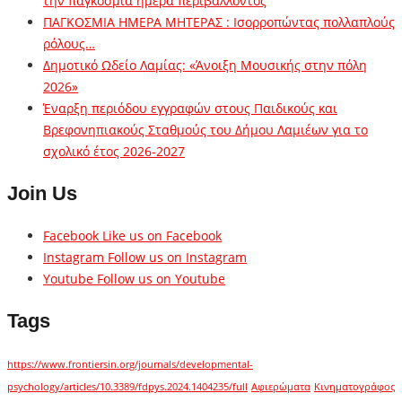
την παγκόσμια ημέρα περιβάλλοντος
ΠΑΓΚΟΣΜΙΑ ΗΜΕΡΑ ΜΗΤΕΡΑΣ : Ισορροπώντας πολλαπλούς
ρόλους…
Δημοτικό Ωδείο Λαμίας: «Άνοιξη Μουσικής στην πόλη
2026»
Έναρξη περιόδου εγγραφών στους Παιδικούς και
Βρεφονηπιακούς Σταθμούς του Δήμου Λαμιέων για το
σχολικό έτος 2026-2027
Join Us
Facebook
Like us on Facebook
Instagram
Follow us on Instagram
Youtube
Follow us on Youtube
Tags
https://www.frontiersin.org/journals/developmental-
psychology/articles/10.3389/fdpys.2024.1404235/full
Αφιερώματα
Κινηματογράφος