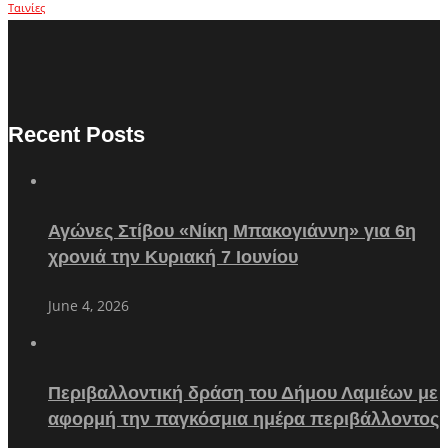
Ταινίες
Recent Posts
Αγώνες Στίβου «Νίκη Μπακογιάννη» για 6η
χρονιά την Κυριακή 7 Ιουνίου
June 4, 2026
Περιβαλλοντική δράση του Δήμου Λαμιέων με
αφορμή την παγκόσμια ημέρα περιβάλλοντος