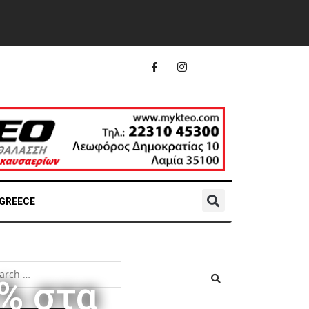
 GREECE
% στα