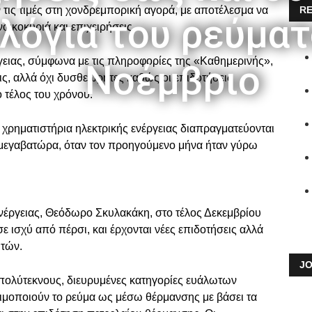
 τις τιμές στη χονδρεμπορική αγορά, με αποτέλεσμα να
RE
λόγια του ρεύματ
ικοκυριά και επιχειρήσεις.
γειας, σύμφωνα με τις πληροφορίες της «Καθημερινής»,
Νοέμβριο
ις, αλλά όχι δυσθεώρητες καθώς οι επιδοτήσεις
ο τέλος του χρόνου.
 χρηματιστήρια ηλεκτρικής ενέργειας διαπραγματεύονται
 μεγαβατώρα, όταν τον προηγούμενο μήνα ήταν γύρω
έργειας, Θεόδωρο Σκυλακάκη, στο τέλος Δεκεμβρίου
σε ισχύ από πέρσι, και έρχονται νέες επιδοτήσεις αλλά
ιτών.
JO
 πολύτεκνους, διευρυμένες κατηγορίες ευάλωτων
μοποιούν το ρεύμα ως μέσω θέρμανσης με βάσει τα