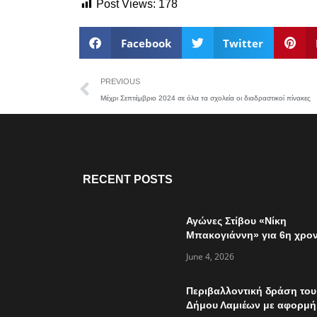
Post Views:
178
Facebook
Twitter
PREVIOUS
Μέχρι Σεπτέμβριο 2024 σε όλα τα σχολεία οι διαδραστικοί πίνακες
RECENT POSTS
Αγώνες Στίβου «Νίκη
Μπακογιάννη» για 6η χρον
την Κυριακή 7 Ιουνίου
June 4, 2026
Περιβαλλοντική δράση του
Δήμου Λαμιέων με αφορμή