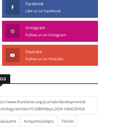
Facebook
Like us on Facebook
Instagram
Follow us on Instagram
Youtube
Follow us on Youtube
AGS
ps://www.frontiersin.org/journals/developmental-
chology/articles/10.3389/fdpys.2024.1404235/full
ιερώματα
Κινηματογράφος
Ταινίες