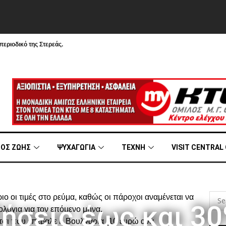
εριοδικό της Στερεάς.
ΟΣ ΖΩΗΣ
ΨΥΧΑΓΩΓΙΑ
ΤΕΧΝΗ
VISIT CENTRAL
ο οι τιμές στο ρεύμα, καθώς οι πάροχοι αναμένεται να
ήσεις έως και 30
ολόγια για τον επόμενο μήνα.
τσι που επέβαλε η Βουλγαρία (10 ευρώ ανά