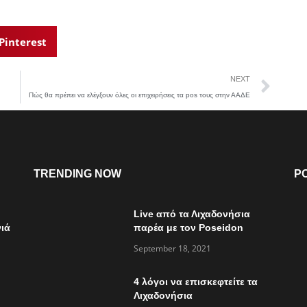
Pinterest
NEXT
Πώς θα πρέπει να ελέγξουν όλες οι επιχειρήσεις τα pos τους στην ΑΑΔΕ
TRENDING NOW
P
Live από τα Λιχαδονήσια
ιά
παρέα με τον Poseidon
Express στο “Τώρα ό,τι
September 18, 2021
συμβαίνει”
4 λόγοι να επισκεφτείτε τα
Λιχαδονήσια