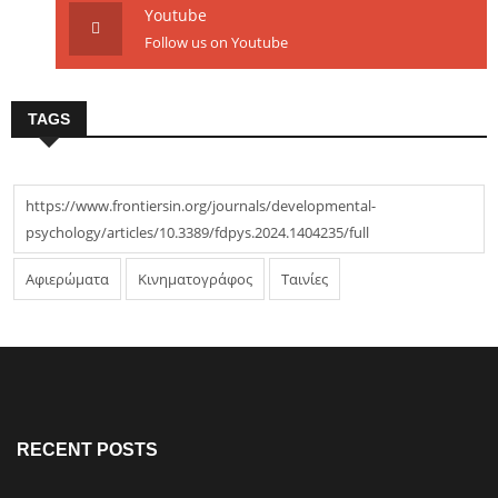
Youtube
Follow us on Youtube
TAGS
https://www.frontiersin.org/journals/developmental-
psychology/articles/10.3389/fdpys.2024.1404235/full
Αφιερώματα
Κινηματογράφος
Ταινίες
RECENT POSTS