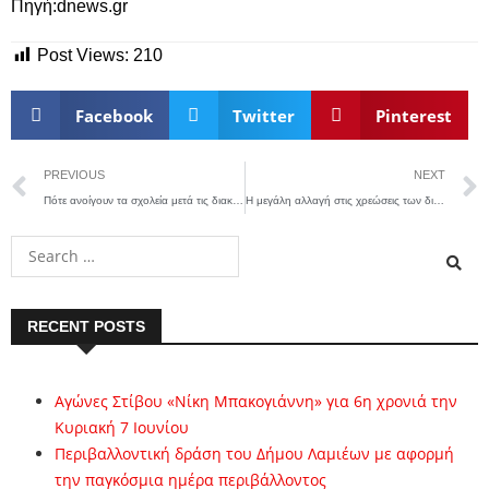
Πηγή:dnews.gr
Post Views:
210
Facebook
Twitter
Pinterest
PREVIOUS
NEXT
Πότε ανοίγουν τα σχολεία μετά τις διακοπές Χριστουγέννων και Πρωτοχρονιάς
Η μεγάλη αλλαγή στις χρεώσεις των διατραπεζικών συναλλαγών
RECENT POSTS
Αγώνες Στίβου «Νίκη Μπακογιάννη» για 6η χρονιά την
Κυριακή 7 Ιουνίου
Περιβαλλοντική δράση του Δήμου Λαμιέων με αφορμή
την παγκόσμια ημέρα περιβάλλοντος