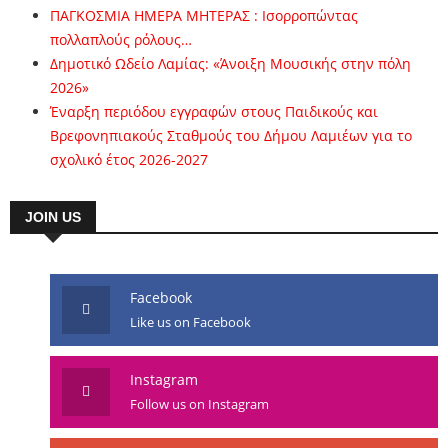
ΠΑΓΚΟΣΜΙΑ ΗΜΕΡΑ ΜΗΤΕΡΑΣ : Ισορροπώντας
πολλαπλούς ρόλους…
Δημοτικό Ωδείο Λαμίας: «Άνοιξη Μουσικής στην πόλη
2026»
Έναρξη περιόδου εγγραφών στους Παιδικούς και
Βρεφονηπιακούς Σταθμούς του Δήμου Λαμιέων για το
σχολικό έτος 2026-2027
JOIN US
Facebook
Like us on Facebook
Instagram
Follow us on Instagram