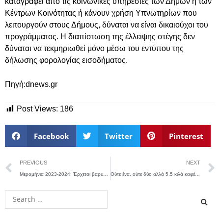
καταγραφεί από τις κοινωνικές υπηρεσίες των Δήμων ή των
Κέντρων Κοινότητας ή κάνουν χρήση Υπνωτηρίων που
λειτουργούν στους Δήμους, δύναται να είναι δικαιούχοι του
προγράμματος. Η διαπίστωση της έλλειψης στέγης δεν
δύναται να τεκμηριωθεί μόνο μέσω του εντύπου της
δήλωσης φορολογίας εισοδήματος.
Πηγή:dnews.gr
Post Views:
186
Facebook
Twitter
Pinterest
PREVIOUS
NEXT
Μερομήνια 2023-2024: Έρχεται βαρυχειμωνιά με χιόνια, φόβοι για νέες πλημμύρες
Ούτε ένα, ούτε δύο αλλά 5,5 κιλά καφέ πίνει ο Έλληνας