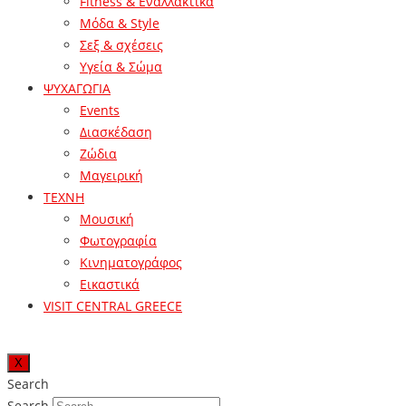
Fitness & Εναλλακτικά
Μόδα & Style
Σεξ & σχέσεις
Υγεία & Σώμα
ΨΥΧΑΓΩΓΙΑ
Events
Διασκέδαση
Ζώδια
Μαγειρική
ΤΕΧΝΗ
Μουσική
Φωτογραφία
Κινηματογράφος
Εικαστικά
VISIT CENTRAL GREECE
X
Search
Search