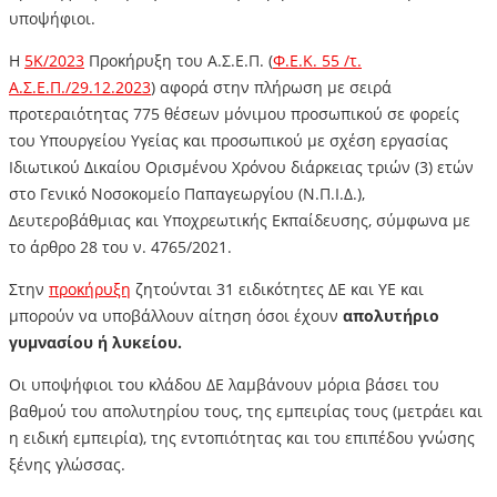
υποψήφιοι.
Η
5Κ/2023
Προκήρυξη του Α.Σ.Ε.Π. (
Φ.Ε.Κ. 55 /τ.
Α.Σ.Ε.Π./29.12.2023
) αφορά στην πλήρωση με σειρά
προτεραιότητας 775 θέσεων μόνιμου προσωπικού σε φορείς
του Υπουργείου Υγείας και προσωπικού με σχέση εργασίας
Ιδιωτικού Δικαίου Ορισμένου Χρόνου διάρκειας τριών (3) ετών
στο Γενικό Νοσοκομείο Παπαγεωργίου (Ν.Π.Ι.Δ.),
Δευτεροβάθμιας και Υποχρεωτικής Εκπαίδευσης, σύμφωνα με
το άρθρο 28 του ν. 4765/2021.
Στην
προκήρυξη
ζητούνται 31 ειδικότητες ΔΕ και ΥΕ και
μπορούν να υποβάλλουν αίτηση όσοι έχουν
απολυτήριο
γυμνασίου ή λυκείου.
Οι υποψήφιοι του κλάδου ΔΕ λαμβάνουν μόρια βάσει του
βαθμού του απολυτηρίου τους, της εμπειρίας τους (μετράει και
η ειδική εμπειρία), της εντοπιότητας και του επιπέδου γνώσης
ξένης γλώσσας.