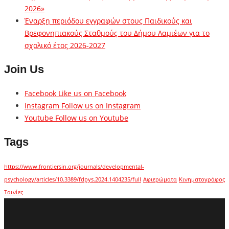
2026»
Έναρξη περιόδου εγγραφών στους Παιδικούς και
Βρεφονηπιακούς Σταθμούς του Δήμου Λαμιέων για το
σχολικό έτος 2026-2027
Join Us
Facebook
Like us on Facebook
Instagram
Follow us on Instagram
Youtube
Follow us on Youtube
Tags
https://www.frontiersin.org/journals/developmental-
psychology/articles/10.3389/fdpys.2024.1404235/full
Αφιερώματα
Κινηματογράφος
Ταινίες