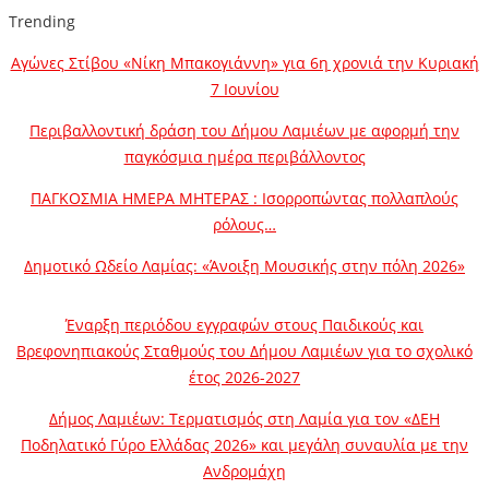
Trending
Αγώνες Στίβου «Νίκη Μπακογιάννη» για 6η χρονιά την Κυριακή
7 Ιουνίου
Περιβαλλοντική δράση του Δήμου Λαμιέων με αφορμή την
παγκόσμια ημέρα περιβάλλοντος
ΠΑΓΚΟΣΜΙΑ ΗΜΕΡΑ ΜΗΤΕΡΑΣ : Ισορροπώντας πολλαπλούς
ρόλους…
Δημοτικό Ωδείο Λαμίας: «Άνοιξη Μουσικής στην πόλη 2026»
Έναρξη περιόδου εγγραφών στους Παιδικούς και
Βρεφονηπιακούς Σταθμούς του Δήμου Λαμιέων για το σχολικό
έτος 2026-2027
Δήμος Λαμιέων: Τερματισμός στη Λαμία για τον «ΔΕΗ
Ποδηλατικό Γύρο Ελλάδας 2026» και μεγάλη συναυλία με την
Ανδρομάχη