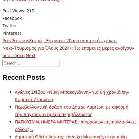
Post Views:
215
Facebook
Twitter
Pinterest
Prev
Previous
Καιρός: Έρχονται 20αρια και μετά…χιόνια
Next
«Τουρισμός για Όλους 2024»: Τις επόμενες μέρες ανοίγουν
οι αιτήσεις
Next
Recent Posts
Αγώνες Στίβου «Νίκη Μπακογιάννη» για 6η χρονιά την
Κυριακή 7 Ιουνίου
Περιβαλλοντική δράση του Δήμου Λαμιέων με αφορμή
την παγκόσμια ημέρα περιβάλλοντος
ΠΑΓΚΟΣΜΙΑ ΗΜΕΡΑ ΜΗΤΕΡΑΣ : Ισορροπώντας πολλαπλούς
ρόλους…
Δημοτικό Ωδείο Λαμίας: «Άνοιξη Μουσικής στην πόλη