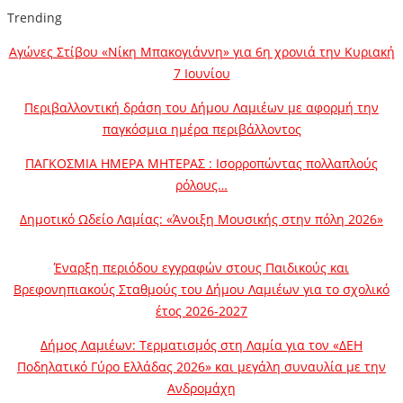
Trending
Αγώνες Στίβου «Νίκη Μπακογιάννη» για 6η χρονιά την Κυριακή
7 Ιουνίου
Περιβαλλοντική δράση του Δήμου Λαμιέων με αφορμή την
παγκόσμια ημέρα περιβάλλοντος
ΠΑΓΚΟΣΜΙΑ ΗΜΕΡΑ ΜΗΤΕΡΑΣ : Ισορροπώντας πολλαπλούς
ρόλους…
Δημοτικό Ωδείο Λαμίας: «Άνοιξη Μουσικής στην πόλη 2026»
Έναρξη περιόδου εγγραφών στους Παιδικούς και
Βρεφονηπιακούς Σταθμούς του Δήμου Λαμιέων για το σχολικό
έτος 2026-2027
Δήμος Λαμιέων: Τερματισμός στη Λαμία για τον «ΔΕΗ
Ποδηλατικό Γύρο Ελλάδας 2026» και μεγάλη συναυλία με την
Ανδρομάχη