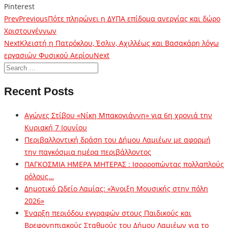
Pinterest
Prev
Previous
Πότε πληρώνει η ΔΥΠΑ επίδομα ανεργίας και δώρο
Χριστουγέννων
Next
Κλειστή η Πατρόκλου, Έσλιν, Αχιλλέως και Βασακάρη λόγω
εργασιών Φυσικού Αερίου
Next
Recent Posts
Αγώνες Στίβου «Νίκη Μπακογιάννη» για 6η χρονιά την
Κυριακή 7 Ιουνίου
Περιβαλλοντική δράση του Δήμου Λαμιέων με αφορμή
την παγκόσμια ημέρα περιβάλλοντος
ΠΑΓΚΟΣΜΙΑ ΗΜΕΡΑ ΜΗΤΕΡΑΣ : Ισορροπώντας πολλαπλούς
ρόλους…
Δημοτικό Ωδείο Λαμίας: «Άνοιξη Μουσικής στην πόλη
2026»
Έναρξη περιόδου εγγραφών στους Παιδικούς και
Βρεφονηπιακούς Σταθμούς του Δήμου Λαμιέων για το