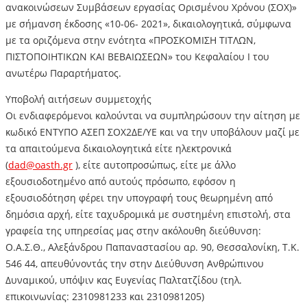
ανακοινώσεων Συμβάσεων εργασίας Ορισμένου Χρόνου (ΣΟΧ)»
με σήμανση έκδοσης «10-06- 2021», δικαιολογητικά, σύμφωνα
με τα οριζόμενα στην ενότητα «ΠΡΟΣΚΟΜΙΣΗ ΤΙΤΛΩΝ,
ΠΙΣΤΟΠΟΙΗΤΙΚΩΝ ΚΑΙ ΒΕΒΑΙΩΣΕΩΝ» του Κεφαλαίου Ι του
ανωτέρω Παραρτήματος.
Υποβολή αιτήσεων συμμετοχής
Οι ενδιαφερόμενοι καλούνται να συμπληρώσουν την αίτηση με
κωδικό ΕΝΤΥΠΟ ΑΣΕΠ ΣΟΧ2ΔΕ/ΥΕ και να την υποβάλουν μαζί με
τα απαιτούμενα δικαιολογητικά είτε ηλεκτρονικά
(
dad@oasth.gr
), είτε αυτοπροσώπως, είτε με άλλο
εξουσιοδοτημένο από αυτούς πρόσωπο, εφόσον η
εξουσιοδότηση φέρει την υπογραφή τους θεωρημένη από
δημόσια αρχή, είτε ταχυδρομικά με συστημένη επιστολή, στα
γραφεία της υπηρεσίας μας στην ακόλουθη διεύθυνση:
Ο.Α.Σ.Θ., Αλεξάνδρου Παπαναστασίου αρ. 90, Θεσσαλονίκη, Τ.Κ.
546 44, απευθύνοντάς την στην Διεύθυνση Ανθρώπινου
Δυναμικού, υπόψιν κας Ευγενίας Παλτατζίδου (τηλ.
επικοινωνίας: 2310981233 και 2310981205)