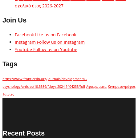
σχολικό έτος 2026-2027
Join Us
Facebook
Like us on Facebook
Instagram
Follow us on Instagram
Youtube
Follow us on Youtube
Tags
https://www.frontiersin.org/journals/developmental-
psychology/articles/10.3389/fdpys.2024.1404235/full
Αφιερώματα
Κινηματογράφος
Ταινίες
Recent Posts