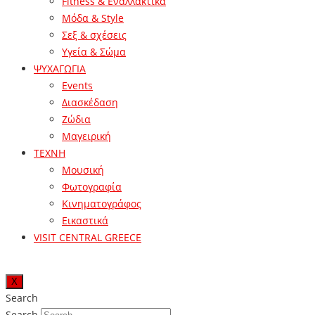
Fitness & Εναλλακτικά
Μόδα & Style
Σεξ & σχέσεις
Υγεία & Σώμα
ΨΥΧΑΓΩΓΙΑ
Events
Διασκέδαση
Ζώδια
Μαγειρική
ΤΕΧΝΗ
Μουσική
Φωτογραφία
Κινηματογράφος
Εικαστικά
VISIT CENTRAL GREECE
X
Search
Search