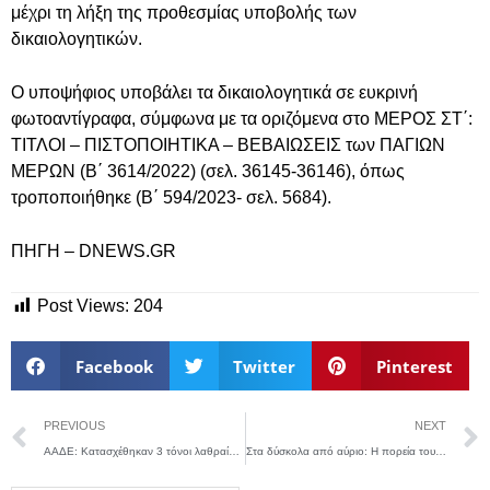
μέχρι τη λήξη της προθεσμίας υποβολής των
δικαιολογητικών.
Ο υποψήφιος υποβάλει τα δικαιολογητικά σε ευκρινή
φωτοαντίγραφα, σύμφωνα με τα οριζόμενα στο ΜΕΡΟΣ ΣΤ΄:
ΤΙΤΛΟΙ – ΠΙΣΤΟΠΟΙΗΤΙΚΑ – ΒΕΒΑΙΩΣΕΙΣ των ΠΑΓΙΩΝ
ΜΕΡΩΝ (Β΄ 3614/2022) (σελ. 36145-36146), όπως
τροποποιήθηκε (Β΄ 594/2023- σελ. 5684).
ΠΗΓΗ – DNEWS.GR
Post Views:
204
Facebook
Twitter
Pinterest
PREVIOUS
NEXT
ΑΑΔΕ: Κατασχέθηκαν 3 τόνοι λαθραίων τσιγάρων στο «Ελ. Βενιζέλος»
Στα δύσκολα από αύριο: Η πορεία του αεροχείμαρρου που θα πνίξει τη χώρα με αφρικανική σκόνη