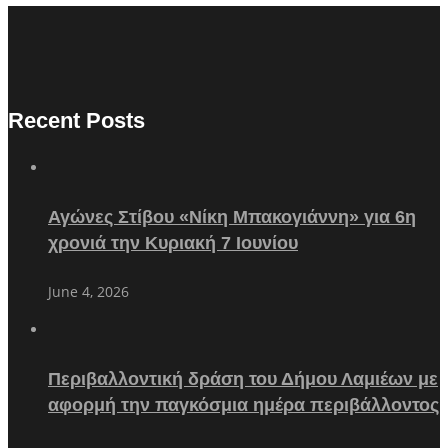
Recent Posts
Αγώνες Στίβου «Νίκη Μπακογιάννη» για 6η
χρονιά την Κυριακή 7 Ιουνίου
June 4, 2026
Περιβαλλοντική δράση του Δήμου Λαμιέων με
αφορμή την παγκόσμια ημέρα περιβάλλοντος