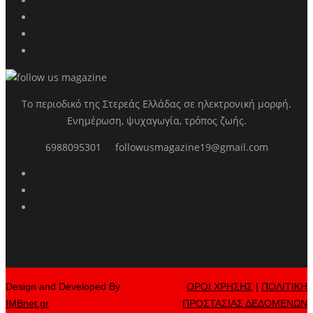
Το περιοδικό της Στερεάς Ελλάδας σε ηλεκτρονική μορφή.
Ενημέρωση, ψυχαγωγία, τρόπος ζωής.
6988095301
followusmagazine19@gmail.com
Design and Developed By
ΟΡΟΙ ΧΡΗΣΗΣ
|
ΠΟΛΙΤΙΚΗ
IMBnet.gr
ΠΡΟΣΤΑΣΙΑΣ ΔΕΔΟΜΕΝΩΝ