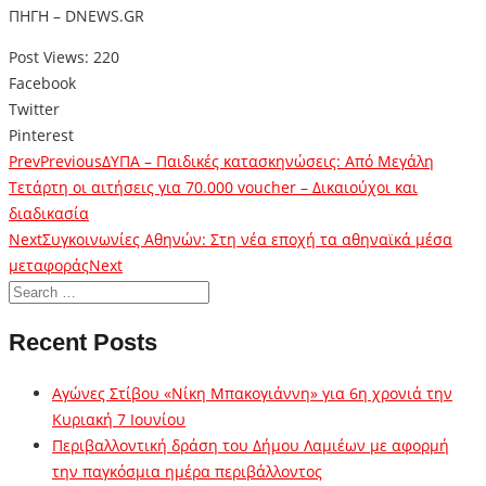
ΠΗΓΗ – DNEWS.GR
Post Views:
220
Facebook
Twitter
Pinterest
Prev
Previous
ΔΥΠΑ – Παιδικές κατασκηνώσεις: Από Μεγάλη
Τετάρτη οι αιτήσεις για 70.000 voucher – Δικαιούχοι και
διαδικασία
Next
Συγκοινωνίες Αθηνών: Στη νέα εποχή τα αθηναϊκά μέσα
μεταφοράς
Next
Recent Posts
Αγώνες Στίβου «Νίκη Μπακογιάννη» για 6η χρονιά την
Κυριακή 7 Ιουνίου
Περιβαλλοντική δράση του Δήμου Λαμιέων με αφορμή
την παγκόσμια ημέρα περιβάλλοντος