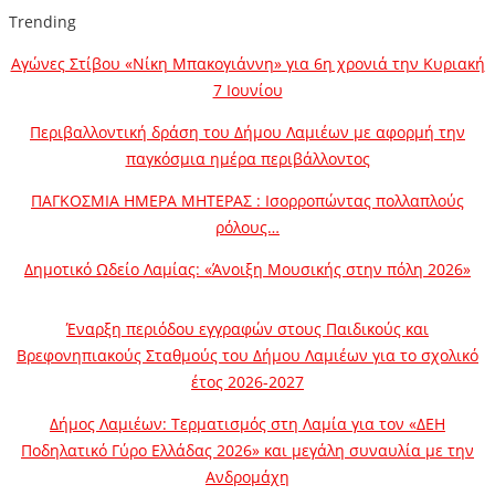
Trending
Αγώνες Στίβου «Νίκη Μπακογιάννη» για 6η χρονιά την Κυριακή
7 Ιουνίου
Περιβαλλοντική δράση του Δήμου Λαμιέων με αφορμή την
παγκόσμια ημέρα περιβάλλοντος
ΠΑΓΚΟΣΜΙΑ ΗΜΕΡΑ ΜΗΤΕΡΑΣ : Ισορροπώντας πολλαπλούς
ρόλους…
Δημοτικό Ωδείο Λαμίας: «Άνοιξη Μουσικής στην πόλη 2026»
Έναρξη περιόδου εγγραφών στους Παιδικούς και
Βρεφονηπιακούς Σταθμούς του Δήμου Λαμιέων για το σχολικό
έτος 2026-2027
Δήμος Λαμιέων: Τερματισμός στη Λαμία για τον «ΔΕΗ
Ποδηλατικό Γύρο Ελλάδας 2026» και μεγάλη συναυλία με την
Ανδρομάχη