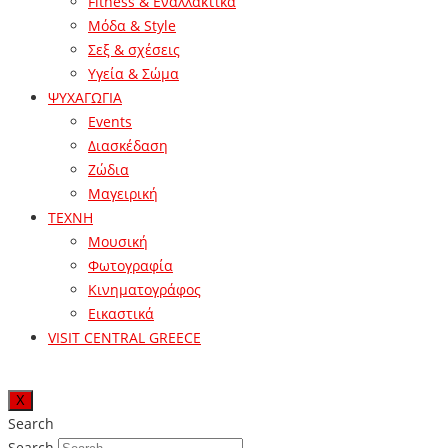
Fitness & Εναλλακτικά
Μόδα & Style
Σεξ & σχέσεις
Υγεία & Σώμα
ΨΥΧΑΓΩΓΙΑ
Events
Διασκέδαση
Ζώδια
Μαγειρική
ΤΕΧΝΗ
Μουσική
Φωτογραφία
Κινηματογράφος
Εικαστικά
VISIT CENTRAL GREECE
X
Search
Search