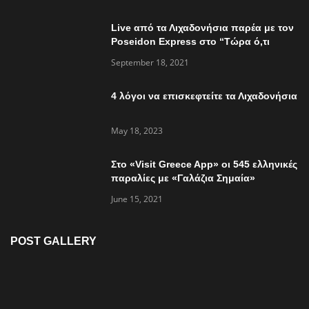
Live από τα Λιχαδονήσια παρέα με τον
Poseidon Express στο “Τώρα ό,τι
συμβαίνει”
September 18, 2021
4 λόγοι να επισκεφτείτε τα Λιχαδονήσια
May 18, 2023
Στο «Visit Greece App» οι 545 ελληνικές
παραλίες με «Γαλάζια Σημαία»
June 15, 2021
POST GALLERY