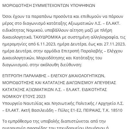
ΜΟΡΙΟΔΟΤΗΣΗ ΣΥΜΜΕΤΕΧΟΝΤΩΝ ΥΠΟΨΗΦΙΩΝ
Όσοι έχουν τα παραπάνω προσόντα και επιθυμούν να πάρουν
μέρος στο διαγωνισμό κατάταξης Αξιωματικών Λ.Σ. – ΕΛ.ΑΚΤ.
ειδικότητας Νομικού, υποβάλλουν αίτηση μαζί με πλήρη
δικαιολογητικά, ΤΑΧΥΔΡΟΜΙΚΑ με συστημένη αλληλογραφία, τις
ημερομηνίες από 6.11.2023, ημέρα Δευτέρα, έως και 27.11.2023,
ημέρα Δευτέρα, στην αρμόδια Επιτροπή Παραλαβής – Ελέγχου
Δικαιολογητικών, Μοριοδότησης και Κατάταξης του
διαγωνισμού, στην ακόλουθη διεύθυνση:
ΕΠΙΤΡΟΠΗ ΠΑΡΑΛΑΒΗΣ – ΕΛΕΓΧΟΥ ΔΙΚΑΙΟΛΟΓΗΤΙΚΩΝ,
ΜΟΡΙΟΔΟΤΗΣΗΣ ΚΑΙ ΚΑΤΑΤΑΞΗΣ ΔΙΑΓΩΝΙΣΜΟΥ ΑΠΕΥΘΕΙΑΣ
ΚΑΤΑΤΑΞΗΣ ΑΞΙΩΜΑΤΙΚΩΝ Λ.Σ. – ΕΛ.ΑΚΤ. ΕΙΔΙΚΟΤΗΤΑΣ
ΝΟΜΙΚΟΥ ΕΤΟΥΣ 2023
Υπουργείο Ναυτιλίας και Νησιωτικής Πολιτικής / Αρχηγείο Λ.Σ.
– ΕΛ.ΑΚΤ. Ακτή Βασιλειάδη – Πύλες Ε1-Ε2, ΠΕΙΡΑΙΑΣ, Τ.Κ. 18510
Το εμπρόθεσμο της υποβολής διαπιστώνεται από την
ημερομηνία σφραγίδας του ταχυδρομείου (Δημόσιου ή