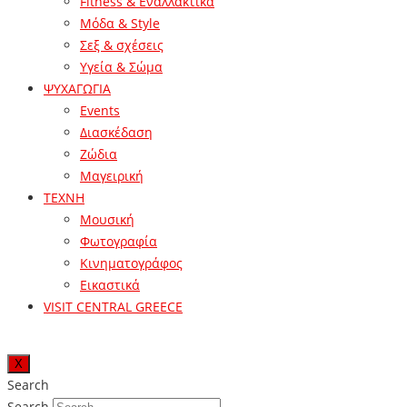
Fitness & Εναλλακτικά
Μόδα & Style
Σεξ & σχέσεις
Υγεία & Σώμα
ΨΥΧΑΓΩΓΙΑ
Events
Διασκέδαση
Ζώδια
Μαγειρική
ΤΕΧΝΗ
Μουσική
Φωτογραφία
Κινηματογράφος
Εικαστικά
VISIT CENTRAL GREECE
X
Search
Search