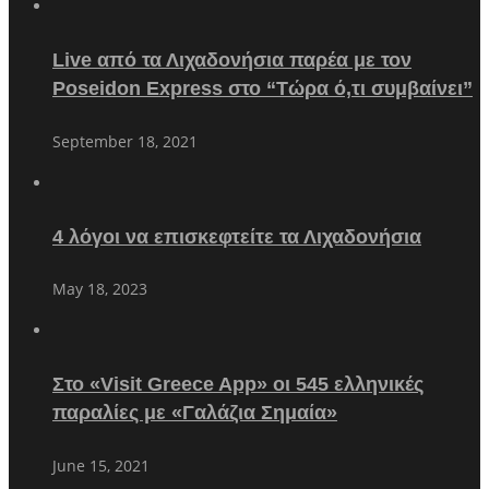
Live από τα Λιχαδονήσια παρέα με τον
Poseidon Express στο “Τώρα ό,τι συμβαίνει”
September 18, 2021
4 λόγοι να επισκεφτείτε τα Λιχαδονήσια
May 18, 2023
Στο «Visit Greece App» οι 545 ελληνικές
παραλίες με «Γαλάζια Σημαία»
June 15, 2021