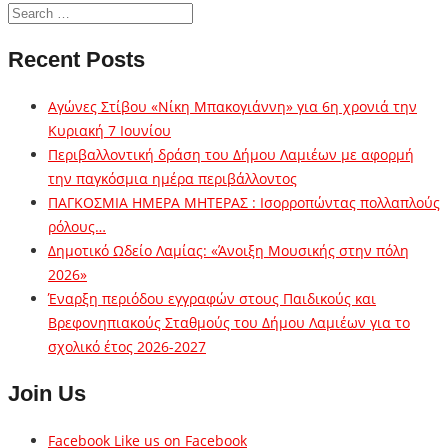
Recent Posts
Αγώνες Στίβου «Νίκη Μπακογιάννη» για 6η χρονιά την
Κυριακή 7 Ιουνίου
Περιβαλλοντική δράση του Δήμου Λαμιέων με αφορμή
την παγκόσμια ημέρα περιβάλλοντος
ΠΑΓΚΟΣΜΙΑ ΗΜΕΡΑ ΜΗΤΕΡΑΣ : Ισορροπώντας πολλαπλούς
ρόλους…
Δημοτικό Ωδείο Λαμίας: «Άνοιξη Μουσικής στην πόλη
2026»
Έναρξη περιόδου εγγραφών στους Παιδικούς και
Βρεφονηπιακούς Σταθμούς του Δήμου Λαμιέων για το
σχολικό έτος 2026-2027
Join Us
Facebook
Like us on Facebook