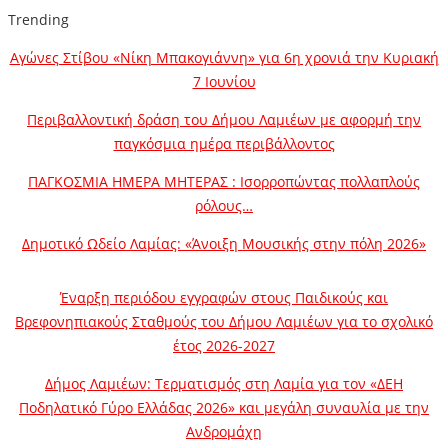
Trending
Αγώνες Στίβου «Νίκη Μπακογιάννη» για 6η χρονιά την Κυριακή
7 Ιουνίου
Περιβαλλοντική δράση του Δήμου Λαμιέων με αφορμή την
παγκόσμια ημέρα περιβάλλοντος
ΠΑΓΚΟΣΜΙΑ ΗΜΕΡΑ ΜΗΤΕΡΑΣ : Ισορροπώντας πολλαπλούς
ρόλους…
Δημοτικό Ωδείο Λαμίας: «Άνοιξη Μουσικής στην πόλη 2026»
Έναρξη περιόδου εγγραφών στους Παιδικούς και
Βρεφονηπιακούς Σταθμούς του Δήμου Λαμιέων για το σχολικό
έτος 2026-2027
Δήμος Λαμιέων: Τερματισμός στη Λαμία για τον «ΔΕΗ
Ποδηλατικό Γύρο Ελλάδας 2026» και μεγάλη συναυλία με την
Ανδρομάχη