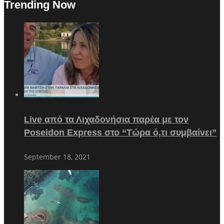
Trending Now
Live από τα Λιχαδονήσια παρέα με τον
Poseidon Express στο “Τώρα ό,τι συμβαίνει”
September 18, 2021