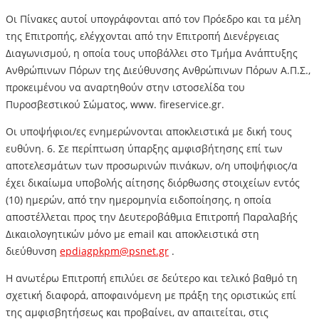
Οι Πίνακες αυτοί υπογράφονται από τον Πρόεδρο και τα μέλη
της Επιτροπής, ελέγχονται από την Επιτροπή Διενέργειας
Διαγωνισμού, η οποία τους υποβάλλει στο Τμήμα Ανάπτυξης
Ανθρώπινων Πόρων της Διεύθυνσης Ανθρώπινων Πόρων Α.Π.Σ.,
προκειμένου να αναρτηθούν στην ιστοσελίδα του
Πυροσβεστικού Σώματος, www. fireservice.gr.
Οι υποψήφιοι/ες ενημερώνονται αποκλειστικά με δική τους
ευθύνη. 6. Σε περίπτωση ύπαρξης αμφισβήτησης επί των
αποτελεσμάτων των προσωρινών πινάκων, ο/η υποψήφιος/α
έχει δικαίωμα υποβολής αίτησης διόρθωσης στοιχείων εντός
(10) ημερών, από την ημερομηνία ειδοποίησης, η οποία
αποστέλλεται προς την Δευτεροβάθμια Επιτροπή Παραλαβής
Δικαιολογητικών μόνο με email και αποκλειστικά στη
διεύθυνση
epdiagpkpm@psnet.gr
.
Η ανωτέρω Επιτροπή επιλύει σε δεύτερο και τελικό βαθμό τη
σχετική διαφορά, αποφαινόμενη με πράξη της οριστικώς επί
της αμφισβητήσεως και προβαίνει, αν απαιτείται, στις