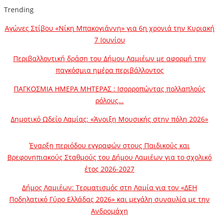
Trending
Αγώνες Στίβου «Νίκη Μπακογιάννη» για 6η χρονιά την Κυριακή
7 Ιουνίου
Περιβαλλοντική δράση του Δήμου Λαμιέων με αφορμή την
παγκόσμια ημέρα περιβάλλοντος
ΠΑΓΚΟΣΜΙΑ ΗΜΕΡΑ ΜΗΤΕΡΑΣ : Ισορροπώντας πολλαπλούς
ρόλους…
Δημοτικό Ωδείο Λαμίας: «Άνοιξη Μουσικής στην πόλη 2026»
Έναρξη περιόδου εγγραφών στους Παιδικούς και
Βρεφονηπιακούς Σταθμούς του Δήμου Λαμιέων για το σχολικό
έτος 2026-2027
Δήμος Λαμιέων: Τερματισμός στη Λαμία για τον «ΔΕΗ
Ποδηλατικό Γύρο Ελλάδας 2026» και μεγάλη συναυλία με την
Ανδρομάχη