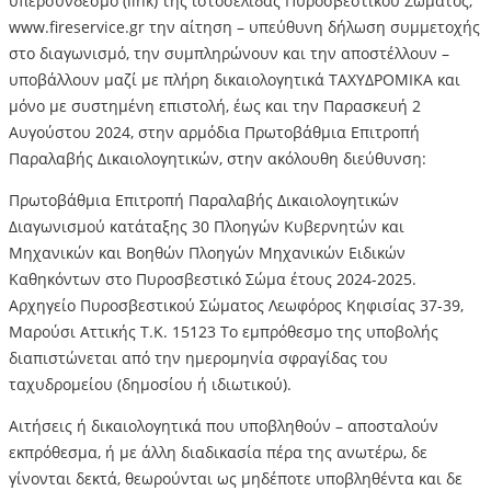
υπερσύνδεσμο (link) της ιστοσελίδας Πυροσβεστικού Σώματος,
www.fireservice.gr την αίτηση – υπεύθυνη δήλωση συμμετοχής
στο διαγωνισμό, την συμπληρώνουν και την αποστέλλουν –
υποβάλλουν μαζί με πλήρη δικαιολογητικά ΤΑΧΥΔΡΟΜΙΚΑ και
μόνο με συστημένη επιστολή, έως και την Παρασκευή 2
Αυγούστου 2024, στην αρμόδια Πρωτοβάθμια Επιτροπή
Παραλαβής Δικαιολογητικών, στην ακόλουθη διεύθυνση:
Πρωτοβάθμια Επιτροπή Παραλαβής Δικαιολογητικών
Διαγωνισμού κατάταξης 30 Πλοηγών Κυβερνητών και
Μηχανικών και Βοηθών Πλοηγών Μηχανικών Ειδικών
Καθηκόντων στο Πυροσβεστικό Σώμα έτους 2024-2025.
Αρχηγείο Πυροσβεστικού Σώματος Λεωφόρος Κηφισίας 37-39,
Μαρούσι Αττικής Τ.Κ. 15123 Το εμπρόθεσμο της υποβολής
διαπιστώνεται από την ημερομηνία σφραγίδας του
ταχυδρομείου (δημοσίου ή ιδιωτικού).
Αιτήσεις ή δικαιολογητικά που υποβληθούν – αποσταλούν
εκπρόθεσμα, ή με άλλη διαδικασία πέρα της ανωτέρω, δε
γίνονται δεκτά, θεωρούνται ως μηδέποτε υποβληθέντα και δε