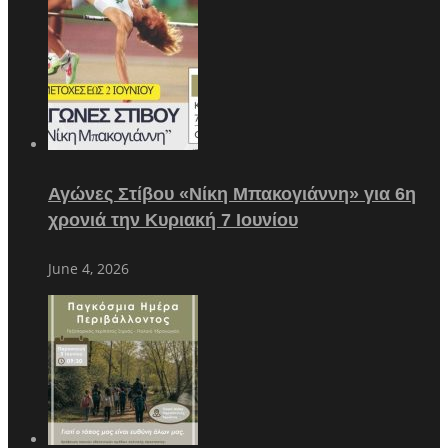
Αγώνες Στίβου «Νίκη Μπακογιάννη» για 6η
χρονιά την Κυριακή 7 Ιουνίου
June 4, 2026