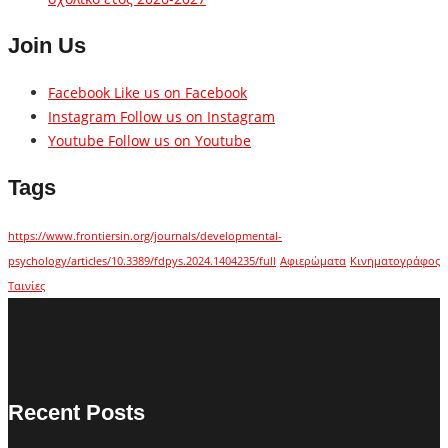
Join Us
Facebook
Like us on Facebook
Instagram
Follow us on Instagram
Youtube
Follow us on Youtube
Tags
https://www.frontiersin.org/journals/developmental-
psychology/articles/10.3389/fdpys.2024.1404235/full
Αφιερώματα
Κινηματογράφος
Ταινίες
Recent Posts