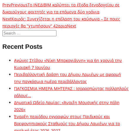
Prev
Previous
Το ΙΝΕΔΙΒΙΜ καλύπτει τα έξοδα ξενοδοχείου σε
δικαιούχους φοιτητές για τα επόμενα δύο χρόνια
Next
Καιρός: Συνεχίζεται η επέλαση του καύσωνα – Σε ποιες
περιοχές θα “χτυπήσουν” 42αρια
Next
Recent Posts
Αγώνες Στίβου «Νίκη Μπακογιάννη» για 6η χρονιά την
Κυριακή 7 Ιουνίου
Περιβαλλοντική δράση του Δήμου Λαμιέων με αφορμή
την παγκόσμια ημέρα περιβάλλοντος
ΠΑΓΚΟΣΜΙΑ ΗΜΕΡΑ ΜΗΤΕΡΑΣ : Ισορροπώντας πολλαπλούς
ρόλους…
Δημοτικό Ωδείο Λαμίας: «Άνοιξη Μουσικής στην πόλη
2026»
Έναρξη περιόδου εγγραφών στους Παιδικούς και
Βρεφονηπιακούς Σταθμούς του Δήμου Λαμιέων για το
σχολικό έτος 2026-2027