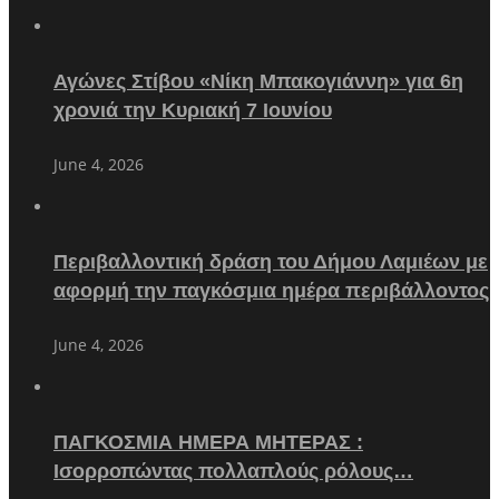
Αγώνες Στίβου «Νίκη Μπακογιάννη» για 6η
χρονιά την Κυριακή 7 Ιουνίου
June 4, 2026
Περιβαλλοντική δράση του Δήμου Λαμιέων με
αφορμή την παγκόσμια ημέρα περιβάλλοντος
June 4, 2026
ΠΑΓΚΟΣΜΙΑ ΗΜΕΡΑ ΜΗΤΕΡΑΣ :
Ισορροπώντας πολλαπλούς ρόλους…