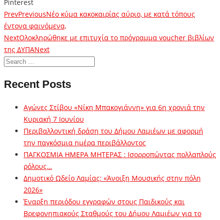
Pinterest
Prev
Previous
Νέο κύμα κακοκαιρίας αύριο, με κατά τόπους
έντονα φαινόμενα,
Next
Ολοκληρώθηκε με επιτυχία το πρόγραμμα voucher βιβλίων
της ΔΥΠΑ
Next
Recent Posts
Αγώνες Στίβου «Νίκη Μπακογιάννη» για 6η χρονιά την
Κυριακή 7 Ιουνίου
Περιβαλλοντική δράση του Δήμου Λαμιέων με αφορμή
την παγκόσμια ημέρα περιβάλλοντος
ΠΑΓΚΟΣΜΙΑ ΗΜΕΡΑ ΜΗΤΕΡΑΣ : Ισορροπώντας πολλαπλούς
ρόλους…
Δημοτικό Ωδείο Λαμίας: «Άνοιξη Μουσικής στην πόλη
2026»
Έναρξη περιόδου εγγραφών στους Παιδικούς και
Βρεφονηπιακούς Σταθμούς του Δήμου Λαμιέων για το