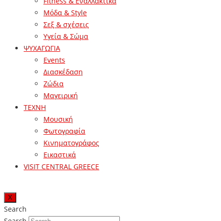
Fitness & Εναλλακτικά
Μόδα & Style
Σεξ & σχέσεις
Υγεία & Σώμα
ΨΥΧΑΓΩΓΙΑ
Events
Διασκέδαση
Ζώδια
Μαγειρική
ΤΕΧΝΗ
Μουσική
Φωτογραφία
Κινηματογράφος
Εικαστικά
VISIT CENTRAL GREECE
X
Search
Search