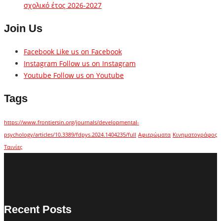
σχολικό έτος 2026-2027
Join Us
Facebook
Like us on Facebook
Instagram
Follow us on Instagram
Youtube
Follow us on Youtube
Tags
https://www.frontiersin.org/journals/developmental-
psychology/articles/10.3389/fdpys.2024.1404235/full
Αφιερώματα
Κινηματογράφος
Ταινίες
Recent Posts