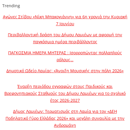
Trending
Αγώνες Στίβου «Νίκη Μπακογιάννη» για 6η χρονιά την Κυριακή
7 Ιουνίου
Περιβαλλοντική δράση του Δήμου Λαμιέων με αφορμή την
παγκόσμια ημέρα περιβάλλοντος
ΠΑΓΚΟΣΜΙΑ ΗΜΕΡΑ ΜΗΤΕΡΑΣ : Ισορροπώντας πολλαπλούς
ρόλους…
Δημοτικό Ωδείο Λαμίας: «Άνοιξη Μουσικής στην πόλη 2026»
Έναρξη περιόδου εγγραφών στους Παιδικούς και
Βρεφονηπιακούς Σταθμούς του Δήμου Λαμιέων για το σχολικό
έτος 2026-2027
Δήμος Λαμιέων: Τερματισμός στη Λαμία για τον «ΔΕΗ
Ποδηλατικό Γύρο Ελλάδας 2026» και μεγάλη συναυλία με την
Ανδρομάχη