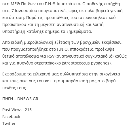
στη ΜΕΘ Παίδων του Γ.Ν.Θ Ιπποκράτειο. Ο ασθενής εισήχθη
στις 7 Ιανουαρίου απογευματινές ώρες σε πολύ βαρειά γενική
κατάσταση. Παρά τις προσπάθειες του ιατρονοσηλευτικού
προσωπικού και τη μέγιστη αναπνευστική και λοιπή
υποστήριξη κατέληξε σήμερα τα ξημερώματα.
Από ειδική μικροβιολογική εξέταση των βρογχικών εκκρίσεων,
που πραγματοποιήθηκε στο Γ.Ν.Θ. Ιπποκράτειο, προέκυψε
θετικό αποτέλεσμα για RSV (αναπνευστικό συγκυτιακό ιό) καθώς
και για πυογόνο στρεπτόκοκκο (streptococcus pyogenes).
Εκφράζουμε τα ειλικρινή μας συλλυπητήρια στην οικογένεια
και τους οικείους του και τη συμπαράστασή μας στο βαρύ
πένθος τους.
ΠΗΓΗ – DNEWS.GR
Post Views:
215
Facebook
Twitter