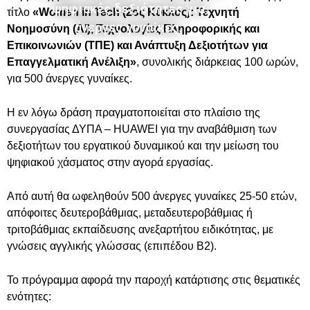
ψηφιακές δεξιότητες για
τίτλο
«Women in Tech (2ος Κύκλος): Τεχνητή
άνεργες γυναίκες.
Νοημοσύνη (AI), Τεχνολογίες Πληροφορικής και
Επικοινωνιών (ΤΠΕ) και Ανάπτυξη Δεξιοτήτων για
Επαγγελματική Ανέλιξη»
, συνολικής διάρκειας 100 ωρών,
για 500 άνεργες γυναίκες.
Η εν λόγω δράση πραγματοποιείται στο πλαίσιο της
συνεργασίας ΔΥΠΑ – HUAWEI για την αναβάθμιση των
δεξιοτήτων του εργατικού δυναμικού και την μείωση του
ψηφιακού χάσματος στην αγορά εργασίας.
Από αυτή θα ωφεληθούν 500 άνεργες γυναίκες 25-50 ετών,
απόφοιτες δευτεροβάθμιας, μεταδευτεροβάθμιας ή
τριτοβάθμιας εκπαίδευσης ανεξαρτήτου ειδικότητας, με
γνώσεις αγγλικής γλώσσας (επιπέδου Β2).
Το πρόγραμμα αφορά την παροχή κατάρτισης στις θεματικές
ενότητες: