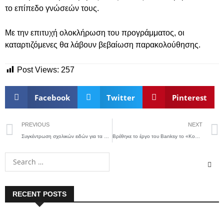
το επίπεδο γνώσεών τους.
Με την επιτυχή ολοκλήρωση του προγράμματος, οι
καταρτιζόμενες θα λάβουν βεβαίωση παρακολούθησης.
Post Views:
257
Facebook
Twitter
Pinterest
PREVIOUS
NEXT
Συγκέντρωση σχολικών ειδών για τα παιδιά του Ξενώνα Φιλοξενίας Γυναικών Δήμου Λαμιέων
Βρέθηκε το έργο του Banksy το «Κορίτσι με μπαλόνι», το οποίο είχε κλαπεί
RECENT POSTS