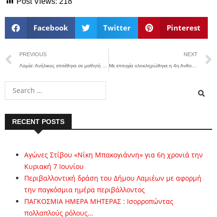
Post Views:
218
Facebook
Twitter
Pinterest
PREVIOUS
NEXT
Λαμία: Ανήλικος επιτέθηκε σε μαθητή δημοτικού και του έσπασε το δόντι
Με επιτυχία ολοκληρώθηκε η 4η Ανθοκομική έκθεση Σπερχειάδας
RECENT POSTS
Αγώνες Στίβου «Νίκη Μπακογιάννη» για 6η χρονιά την
Κυριακή 7 Ιουνίου
Περιβαλλοντική δράση του Δήμου Λαμιέων με αφορμή
την παγκόσμια ημέρα περιβάλλοντος
ΠΑΓΚΟΣΜΙΑ ΗΜΕΡΑ ΜΗΤΕΡΑΣ : Ισορροπώντας
πολλαπλούς ρόλους…