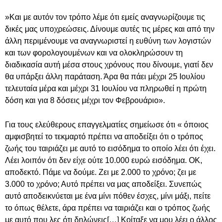
»Και με αυτόν τον τρόπο λέμε ότι εμείς αναγνωρίζουμε τις
δικές μας υποχρεώσεις. Δίνουμε αυτές τις μέρες και από την
άλλη περιμένουμε να αναγνωριστεί η ευθύνη των λογιστών
και των φορολογουμένων και να ολοκληρώσουν τη
διαδικασία αυτή μέσα στους χρόνους που δίνουμε, γιατί δεν
θα υπάρξει άλλη παράταση. Άρα θα πάει μέχρι 25 Ιουλίου
τελευταία μέρα και μέχρι 31 Ιουλίου να πληρωθεί η πρώτη
δόση και για 8 δόσεις μέχρι τον Φεβρουάριο».
Για τους ελεύθερους επαγγελματίες σημείωσε ότι « όποιος
αμφισβητεί το τεκμαρτό πρέπει να αποδείξει ότι ο τρόπος
ζωής του ταιριάζει με αυτό το εισόδημα το οποίο λέει ότι έχει.
Λέει λοιπόν ότι δεν είχε ούτε 10.000 ευρώ εισόδημα. ΟΚ,
αποδεκτό. Πάμε να δούμε. Ζει με 2.000 το χρόνο; ζει με
3.000 το χρόνο; Αυτό πρέπει να μας αποδείξει. Συνεπώς
αυτό αποδεικνύεται με ένα μίνι πόθεν έσχες, μίνι μάξι, πείτε
το όπως θέλετε, άρα πρέπει να ταιριάζει και ο τρόπος ζωής
με αυτό που λες ότι δηλώνεις[…] Κοίταξε να μου λέει ο άλλος