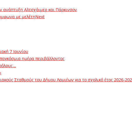
ην ανάπτυξη Αλτσχάιμερ και Πάρκινσον
σύμφωνα με μελέτη
Next
ιακή 7 Ιουνίου
 παγκόσμια ημέρα περιβάλλοντος
ρόλους…
»
ακούς Σταθμούς του Δήμου Λαμιέων για το σχολικό έτος 2026-20