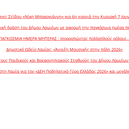
νες Στίβου «Νίκη Μπακογιάννη» για 6η χρονιά την Κυριακή 7 Ιου
ική δράση του Δήμου Λαμιέων με αφορμή την παγκόσμια ημέρα π
ΠΑΓΚΟΣΜΙΑ ΗΜΕΡΑ ΜΗΤΕΡΑΣ : Ισορροπώντας πολλαπλούς ρόλους
Δημοτικό Ωδείο Λαμίας: «Άνοιξη Μουσικής στην πόλη 2026»
ους Παιδικούς και Βρεφονηπιακούς Σταθμούς του Δήμου Λαμιέων γ
στη Λαμία για τον «ΔΕΗ Ποδηλατικό Γύρο Ελλάδας 2026» και μεγά