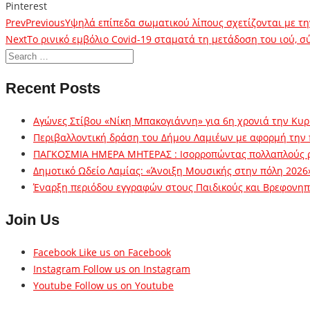
Pinterest
Prev
Previous
Υψηλά επίπεδα σωματικού λίπους σχετίζονται με τ
Next
Το ρινικό εμβόλιο Covid-19 σταματά τη μετάδοση του ιού, 
Recent Posts
Αγώνες Στίβου «Νίκη Μπακογιάννη» για 6η χρονιά την Κυρ
Περιβαλλοντική δράση του Δήμου Λαμιέων με αφορμή την
ΠΑΓΚΟΣΜΙΑ ΗΜΕΡΑ ΜΗΤΕΡΑΣ : Ισορροπώντας πολλαπλούς 
Δημοτικό Ωδείο Λαμίας: «Άνοιξη Μουσικής στην πόλη 2026
Έναρξη περιόδου εγγραφών στους Παιδικούς και Βρεφονηπι
Join Us
Facebook
Like us on Facebook
Instagram
Follow us on Instagram
Youtube
Follow us on Youtube