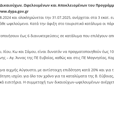
ες Δικαιούχων, Ωφελουμένων και Αποκλειομένων του Προγράμ
www.dypa.gov.gr
.2024 και ολοκληρώνεται την 31.07.2025, ανέρχεται στα 3 εκατ. ε
 κάθε ωφελούμενο. Κατά την άφιξη στο τουριστικό κατάλυμα οι πά
τοποιήσουν έως 6 διανυκτερεύσεις σε κατάλυμα που επιλέγουν α
, Χίου, Κω και Σάμου, είναι δυνατόν να πραγματοποιηθούν έως 10
ς – Αγ. Άννας της ΠΕ Ευβοίας, καθώς και στις ΠΕ Μαγνησίας, Καρ
να αιχμής Αύγουστο, με αντίστοιχη επιδότηση κατά 20% και για τι
ότηση ισχύει για όλο τον χρόνο για τα καταλύματα της Β. Εύβοιας
ϊκά εισιτήρια. Η συμμετοχή των δικαιούχων-ωφελουμένων ανέρχετα