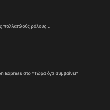
ς πολλαπλούς ρόλους…
on Express στο “Τώρα ό,τι συμβαίνει”