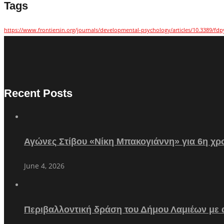
Tags
https://www.frontiersin.org/journals/developmental-psychology/articles/10.3389/fdp
Recent Posts
Αγώνες Στίβου «Νίκη Μπακογιάννη» για 6η χρο
June 4, 2026
Περιβαλλοντική δράση του Δήμου Λαμιέων με