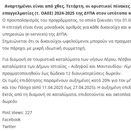
Αναρτημένοι είναι από χθες, Τετάρτη, οι οριστικοί πίνακ
επαγγελματίες (τ. ΟΑΕΕ) 2024-2025 της ΔΥΠΑ στον ιστότοπο 
Ο προϋπολογισμός του προγράμματος, το οποίο ξεκινάει την 01.08
Η επιταγή είναι ένας μοναδικός αριθμός για κάθε δικαιούχο και
υπηρεσιών (e-services) της ΔΥΠΑ.
Σημειώνεται ότι οι δικαιούχοι-ωφελούμενοι μπορούν να πραγμα
τον πάροχο, με μικρή ιδιωτική συμμετοχή.
Για διαμονή σε τουριστικά καταλύματα των νήσων Λέρου, Λέσβου
καταλύματα των Δήμων Ιστιαίας – Αιδηψού και Μαντουδίου- Λίμνη
πραγματοποιηθούν έως δώδεκα 12 διανυκτερεύσεις δωρεάν.
Οι τιμές επιδότησης παραμένουν αυξημένες κατά 20% για τον μή
και του Πάσχα (από 11.04.2025 έως 27.04.2025). Η αυξημένη επιδ
Εκτός από τη διαμονή σε καταλύματα, επιδοτούνται και ακτοπλο
δωρεάν
Post Views:
227
Facebook
Twitter