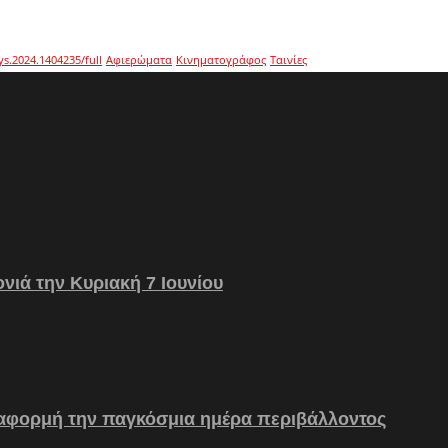
ys.2024.1404235/full
Αφιερώματα
Κινηματογράφος
Ταινίες
νιά την Κυριακή 7 Ιουνίου
 αφορμή την παγκόσμια ημέρα περιβάλλοντος