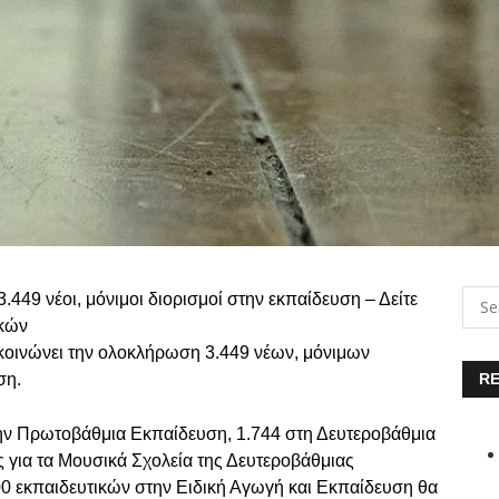
449 νέοι, μόνιμοι διορισμοί στην εκπαίδευση – Δείτε
ικών
κοινώνει την ολοκλήρωση 3.449 νέων, μόνιμων
ση.
RE
την Πρωτοβάθμια Εκπαίδευση, 1.744 στη Δευτεροβάθμια
για τα Μουσικά Σχολεία της Δευτεροβάθμιας
00 εκπαιδευτικών στην Ειδική Αγωγή και Εκπαίδευση θα