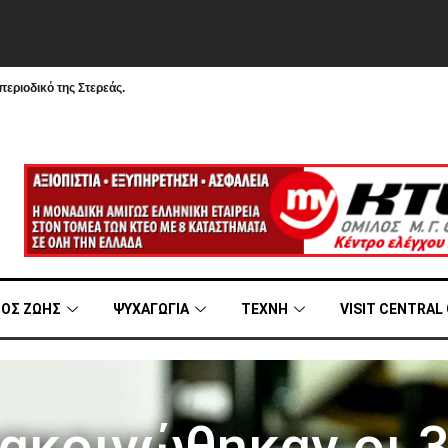
εριοδικό της Στερεάς.
ΟΣ ΖΩΗΣ
ΨΥΧΑΓΩΓΙΑ
ΤΕΧΝΗ
VISIT CENTRAL
ακοινώθηκαν οι 3