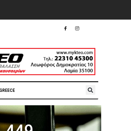
 GREECE
.449