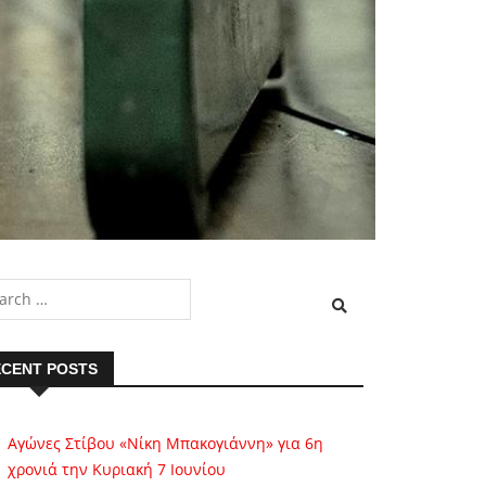
CENT POSTS
Αγώνες Στίβου «Νίκη Μπακογιάννη» για 6η
χρονιά την Κυριακή 7 Ιουνίου