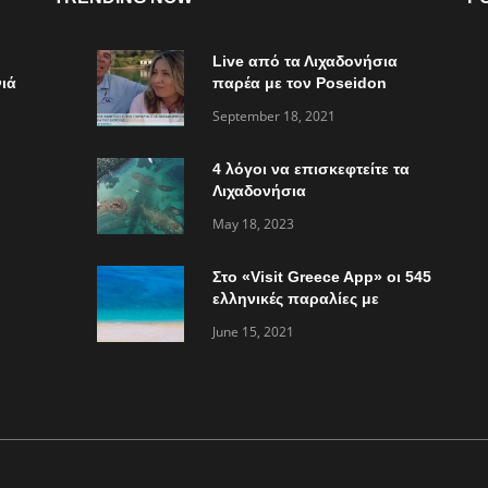
Live από τα Λιχαδονήσια
ιά
παρέα με τον Poseidon
Express στο “Τώρα ό,τι
September 18, 2021
συμβαίνει”
4 λόγοι να επισκεφτείτε τα
Λιχαδονήσια
May 18, 2023
Στο «Visit Greece App» οι 545
ελληνικές παραλίες με
«Γαλάζια Σημαία»
June 15, 2021