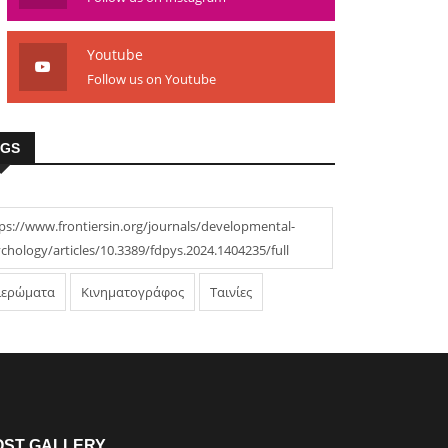
Youtube
Follow us on Youtube
AGS
ps://www.frontiersin.org/journals/developmental-
chology/articles/10.3389/fdpys.2024.1404235/full
ιερώματα
Κινηματογράφος
Ταινίες
OST GALLERY