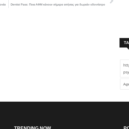
ονέα
Dentist Pass: Ποια ΑΦΜ κάνουν σήμερα αιτήσεις για δωρεάν οδοντίατρο
T
htt
psy
Αφ
TRENDING NOW
P