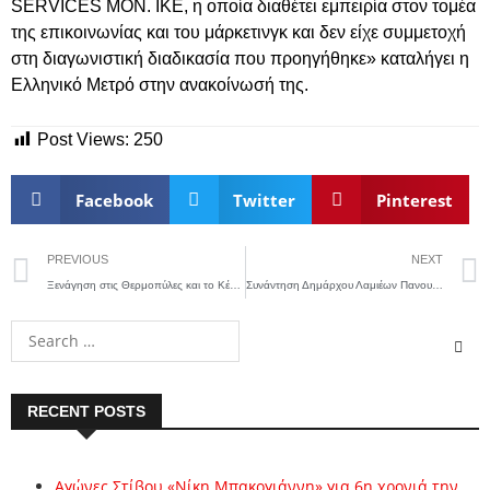
SERVICES MON. IKE, η οποία διαθέτει εμπειρία στον τομέα
της επικοινωνίας και του μάρκετινγκ και δεν είχε συμμετοχή
στη διαγωνιστική διαδικασία που προηγήθηκε» καταλήγει η
Ελληνικό Μετρό στην ανακοίνωσή της.
Post Views:
250
Facebook
Twitter
Pinterest
PREVIOUS
NEXT
Ξενάγηση στις Θερμοπύλες και το Κέντρο Ιστορικής Ενημέρωσης του Έπαρχου Međimurje της Κροατίας
Συνάντηση Δημάρχου Λαμιέων Πανουργιά Παπαϊωάννου με το Δημοτικό Συμβούλιο Νέων
RECENT POSTS
Αγώνες Στίβου «Νίκη Μπακογιάννη» για 6η χρονιά την