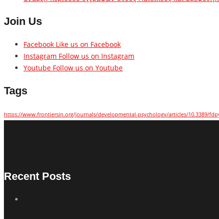
Join Us
Facebook
Like us on Facebook
Instagram
Follow us on Instagram
Youtube
Follow us on Youtube
Tags
https://www.frontiersin.org/journals/developmental-psychology/articles/10.3389/fdp
Recent Posts