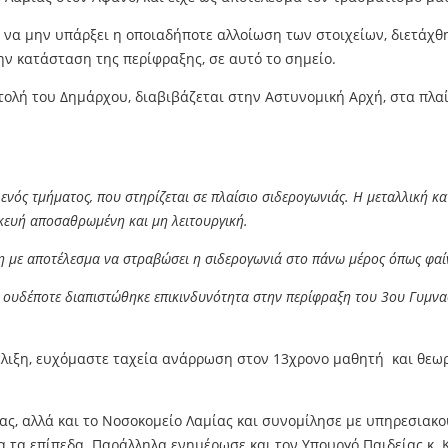
ια να μην υπάρξει η οποιαδήποτε αλλοίωση των στοιχείων, διετάχ
ην κατάσταση της περίφραξης, σε αυτό το σημείο.
ντολή του Δημάρχου, διαβιβάζεται στην Αστυνομική Αρχή, στα πλαί
ενός τμήματος, που στηρίζεται σε πλαίσιο σιδερογωνιάς. Η μεταλλική 
σκευή αποσαθρωμένη και μη λειτουργική.
 με αποτέλεσμα να στραβώσει η σιδερογωνιά στο πάνω μέρος όπως φαίνετ
ς ουδέποτε διαπιστώθηκε επικινδυνότητα στην περίφραξη του 3ου Γυμνασ
έλιξη, ευχόμαστε ταχεία ανάρρωση στον 13χρονο μαθητή και θεωρο
ς, αλλά και το Νοσοκομείο Λαμίας και συνομίλησε με υπηρεσιακού
α τα επίπεδα. Παράλληλα ενημέρωσε και τον Υπουργό Παιδείας κ. 