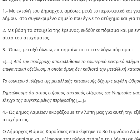
1.- Με εντολή του Δήμαρχου, αμέσως μετά το περιστατικό και γ
Δήμου, στο συγκεκριμένο σημείο που έγινε το ατύχημα και για τ
2. Με βάση τα στοιχεία της έρευνας, εκδόθηκε πόρισμα και με ε
αίτια του ατυχήματος.
3. Όπως, μεταξύ άλλων, επισημαίνεται στο εν λόγω πόρισμα :
«[….]
Από την περίφραξη αποκολλήθηκε το εσωτερικό-κεντρικό πλέγμα 
επιφανειακή οξείδωση, η οποία όμως δεν καθιστά την μεταλλική κατα
Το εσωτερικό πλέγμα της μεταλλικής κατασκευής δέχτηκε μεγάλη ώθηση
Σημειώνουμε ότι στους ετήσιους τακτικούς ελέγχους της Υπηρεσίας μα
έλεγχο της συγκεκριμένης περίφραξης
[….]»
4.- Ως Δήμος Λαμιέων εκφράζουμε την λύπη μας για αυτή την εξ
ατυχήματος.
Ο Δήμαρχος Θύμιος Καραΐσκος επισκέφτηκε το 3ο Γυμνάσιο Λαμία
στους οποίους και εξέφρασε την πλήρη στήριξη του Δήμου σε όλ