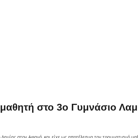
 μαθητή στο 3ο Γυμνάσιο Λαμ
ο Λαμίας στον Αφανό, και είχε ως αποτέλεσμα τον τραυματισμό μ