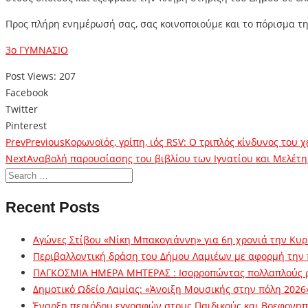
Προς πλήρη ενημέρωσή σας, σας κοινοποιούμε και το πόρισμα τη
3ο ΓΥΜΝΑΣΙΟ
Post Views:
207
Facebook
Twitter
Pinterest
Prev
Previous
Κορωνοϊός, γρίπη, ιός RSV: Ο τριπλός κίνδυνος του 
Next
Αναβολή παρουσίασης του βιβλίου των Ιγνατίου και Μελέτ
Recent Posts
Αγώνες Στίβου «Νίκη Μπακογιάννη» για 6η χρονιά την Κυρ
Περιβαλλοντική δράση του Δήμου Λαμιέων με αφορμή την
ΠΑΓΚΟΣΜΙΑ ΗΜΕΡΑ ΜΗΤΕΡΑΣ : Ισορροπώντας πολλαπλούς 
Δημοτικό Ωδείο Λαμίας: «Άνοιξη Μουσικής στην πόλη 2026
Έναρξη περιόδου εγγραφών στους Παιδικούς και Βρεφονηπι