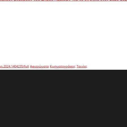
ys.2024.1404235/full
Αφιερώματα
Κινηματογράφος
Ταινίες