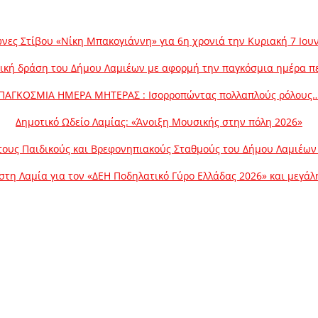
νες Στίβου «Νίκη Μπακογιάννη» για 6η χρονιά την Κυριακή 7 Ιου
ική δράση του Δήμου Λαμιέων με αφορμή την παγκόσμια ημέρα π
ΠΑΓΚΟΣΜΙΑ ΗΜΕΡΑ ΜΗΤΕΡΑΣ : Ισορροπώντας πολλαπλούς ρόλους
Δημοτικό Ωδείο Λαμίας: «Άνοιξη Μουσικής στην πόλη 2026»
ους Παιδικούς και Βρεφονηπιακούς Σταθμούς του Δήμου Λαμιέων γ
στη Λαμία για τον «ΔΕΗ Ποδηλατικό Γύρο Ελλάδας 2026» και μεγά