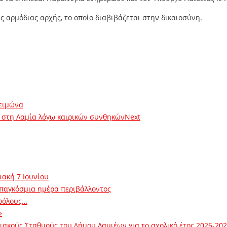
ς αρμόδιας αρχής, το οποίο διαβιβάζεται στην δικαιοσύνη.
χειμώνα
η στη Λαμία λόγω καιρικών συνθηκών
Next
ιακή 7 Ιουνίου
 παγκόσμια ημέρα περιβάλλοντος
ρόλους…
»
ακούς Σταθμούς του Δήμου Λαμιέων για το σχολικό έτος 2026-20