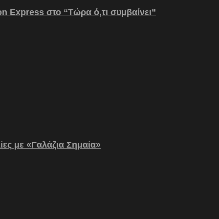
on Express στο “Τώρα ό,τι συμβαίνει”
λίες με «Γαλάζια Σημαία»