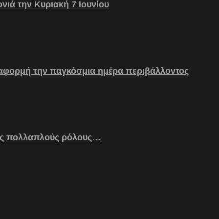
νιά την Κυριακή 7 Ιουνίου
 αφορμή την παγκόσμια ημέρα περιβάλλοντος
ς πολλαπλούς ρόλους…