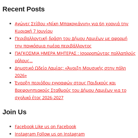
Recent Posts
Αγώνες Στίβου «Νίκη Μπακογιάννη» για 6η χρονιά την
Κυριακή 7 Ιουνίου
Περιβαλλοντική δράση του Δήμου Λαμιέων με αφορμή
την παγκόσμια ημέρα περιβάλλοντος
ΠΑΓΚΟΣΜΙΑ ΗΜΕΡΑ ΜΗΤΕΡΑΣ : Ισορροπώντας πολλαπλούς
ρόλους…
Δημοτικό Ωδείο Λαμίας: «Άνοιξη Μουσικής στην πόλη
2026»
Έναρξη περιόδου εγγραφών στους Παιδικούς και
Βρεφονηπιακούς Σταθμούς του Δήμου Λαμιέων για το
σχολικό έτος 2026-2027
Join Us
Facebook
Like us on Facebook
Instagram
Follow us on Instagram