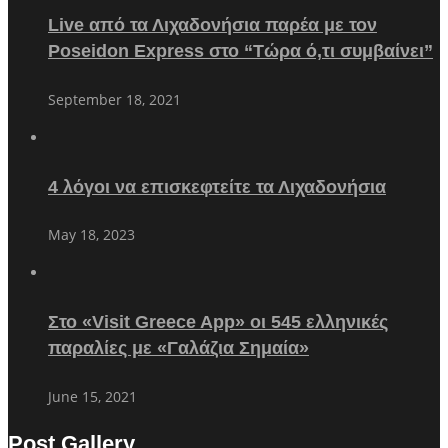
Live από τα Λιχαδονήσια παρέα με τον
Poseidon Express στο “Τώρα ό,τι συμβαίνει”
September 18, 2021
4 λόγοι να επισκεφτείτε τα Λιχαδονήσια
May 18, 2023
Στο «Visit Greece App» οι 545 ελληνικές
παραλίες με «Γαλάζια Σημαία»
June 15, 2021
Post Gallery