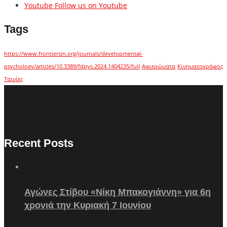
Youtube
Follow us on Youtube
Tags
https://www.frontiersin.org/journals/developmental-
psychology/articles/10.3389/fdpys.2024.1404235/full
Αφιερώματα
Κινηματογράφος
Ταινίες
Recent Posts
Αγώνες Στίβου «Νίκη Μπακογιάννη» για 6η
χρονιά την Κυριακή 7 Ιουνίου