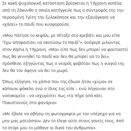
Σε κακή ψυχολογική κατάσταση βρίσκεται η 19χρονη κοπέλα
από τη Ζάκυνθο η οποία κατήγγειλε πως ο σύντροφός της την
περασμένη Τρίτη την ξυλοκόπησε και την εξανάγκασε να
«χάσει» το παιδί που κυοφορούσε.
«Μου πάτησε το κεφάλι, με πέταξε στο κρεβάτι και μου είπε
“έχω αποφασίσει να σκοτώσω το παιδί”», ανέφερε μιλώντας
στον Alpha η 19χρονη. «Μου είπε πως δεν μπορεί να φανταστεί
πως θα γεννηθεί το παιδί και δεν θα μπορεί να το δει»,
πρόσθεσε, εξηγώντας πως ο νεαρός φοβόταν πως η γιαγιά της
δεν θα τον άφηνε να δει το μωρό.
Όπως εξήγησε, τα χάπια που της έδωσε ήταν «χύμα» σε
κάποιον φάκελο, ενώ ο ίδιος της είπε – ενώ πήγαιναν στο
νοσοκομείο – να ισχυρίστει πως «τα πήρε από κάτι
Πακιστανούς στα φανάρια»
«Με έβαλε να σβήσω τη φωτογραφία με τον υπέρηχο για να
μην μας ματιάσουν. Δεν το έλεγε ούτε στους γονείς τους. Από
το στόρι μου το μάθανε οι δικοί του άνθρωποι».