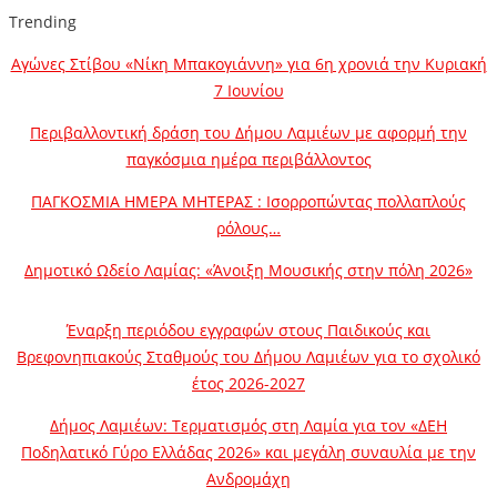
Trending
Αγώνες Στίβου «Νίκη Μπακογιάννη» για 6η χρονιά την Κυριακή
7 Ιουνίου
Περιβαλλοντική δράση του Δήμου Λαμιέων με αφορμή την
παγκόσμια ημέρα περιβάλλοντος
ΠΑΓΚΟΣΜΙΑ ΗΜΕΡΑ ΜΗΤΕΡΑΣ : Ισορροπώντας πολλαπλούς
ρόλους…
Δημοτικό Ωδείο Λαμίας: «Άνοιξη Μουσικής στην πόλη 2026»
Έναρξη περιόδου εγγραφών στους Παιδικούς και
Βρεφονηπιακούς Σταθμούς του Δήμου Λαμιέων για το σχολικό
έτος 2026-2027
Δήμος Λαμιέων: Τερματισμός στη Λαμία για τον «ΔΕΗ
Ποδηλατικό Γύρο Ελλάδας 2026» και μεγάλη συναυλία με την
Ανδρομάχη