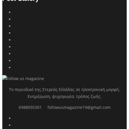
Το περιοδικό της Στερεάς Ελλάδας σε ηλεκτρονική μορφή.
Ενημέρωση, ψυχαγωγία, τρόπος ζωής.
6988095301
followusmagazine19@gmail.com