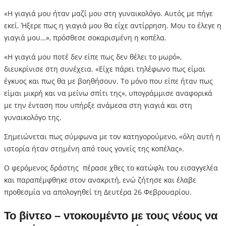
«Η γιαγιά μου ήταν μαζί μου στη γυναικολόγο. Αυτός με πήγε
εκεί. Ήξερε πως η γιαγιά μου θα είχε αντίρρηση. Μου το έλεγε η
γιαγιά μου…», πρόσθεσε σοκαρισμένη η κοπέλα.
«Η γιαγιά μου ποτέ δεν είπε πως δεν θέλει το μωρό»,
διευκρίνισε στη συνέχεια. «Είχε πάρει τηλέφωνο πως είμαι
έγκυος και πως θα με βοηθήσουν. Το μόνο που είπε ήταν πως
είμαι μικρή και να μείνω σπίτι της», υπογράμμισε αναφορικά
με την ένταση που υπήρξε ανάμεσα στη γιαγιά και στη
γυναικολόγο της.
Σημειώνεται πως σύμφωνα με τον κατηγορούμενο, «όλη αυτή η
ιστορία ήταν στημένη από τους γονείς της κοπέλας».
Ο φερόμενος δράστης πέρασε χθες το κατώφλι του εισαγγελέα
και παραπέμφθηκε στον ανακριτή, ενώ ζήτησε και έλαβε
προθεσμία να απολογηθεί τη Δευτέρα 26 Φεβρουαρίου.
Το βίντεο – ντοκουμέντο με τους νέους να