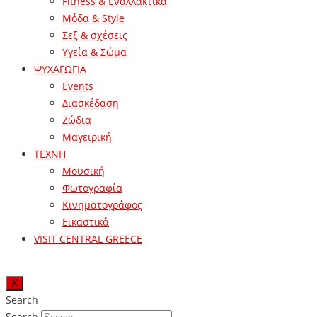
Fitness & Εναλλακτικά
Μόδα & Style
Σεξ & σχέσεις
Υγεία & Σώμα
ΨΥΧΑΓΩΓΙΑ
Events
Διασκέδαση
Ζώδια
Μαγειρική
ΤΕΧΝΗ
Μουσική
Φωτογραφία
Κινηματογράφος
Εικαστικά
VISIT CENTRAL GREECE
X
Search
Search